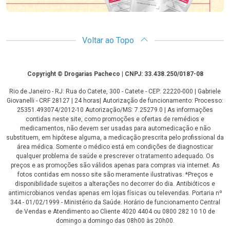
Voltar ao Topo
Copyright
Copyright © Drogarias Pacheco | CNPJ: 33.438.250/0187-08
Rio de Janeiro - RJ: Rua do Catete, 300 - Catete - CEP: 22220-000 | Gabriele
Giovanelli - CRF 28127 | 24 horas| Autorização de funcionamento: Processo:
25351.493074/2012-10 Autorização/MS: 7.25279.0 | As informações
contidas neste site, como promoções e ofertas de remédios e
medicamentos, não devem ser usadas para automedicação e não
substituem, em hipótese alguma, a medicação prescrita pelo profissional da
área médica. Somente o médico está em condições de diagnosticar
qualquer problema de saúde e prescrever o tratamento adequado. Os
preços e as promoções são válidos apenas para compras via internet. As
fotos contidas em nosso site são meramente ilustrativas. *Preços e
disponibilidade sujeitos a alterações no decorrer do dia. Antibióticos e
antimicrobianos vendas apenas em lojas físicas ou televendas. Portaria nº
344 - 01/02/1999 - Ministério da Saúde. Horário de funcionamento Central
de Vendas e Atendimento ao Cliente 4020 4404 ou 0800 282 10 10 de
domingo a domingo das 08h00 às 20h00.