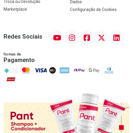
Troca ou Devolução
Dados
Marketplace
Configuração de Cookies
YouTube
Instagram
Facebook
Twitter
Linkedin
Redes Sociais
formas de
Pagamento
PIX
MasterCard
VISA
ELO
AMEX
NuPay
Google Pay
Diners Club
Hipercard
Promoção em Destaque