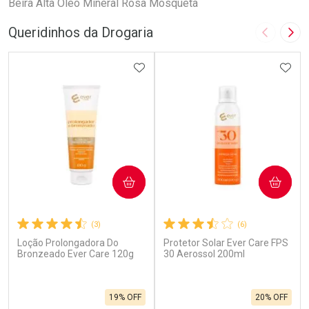
Beira Alta Oleo Mineral Rosa Mosqueta
Queridinhos da Drogaria
Imagem A
Pró
ADICIONAR AOS FAVORITOS
ADIC
COMPRAR
COMPRAR
(3)
(6)
Loção Prolongadora Do
Protetor Solar Ever Care FPS
Bronzeado Ever Care 120g
30 Aerossol 200ml
19% OFF
20% OFF