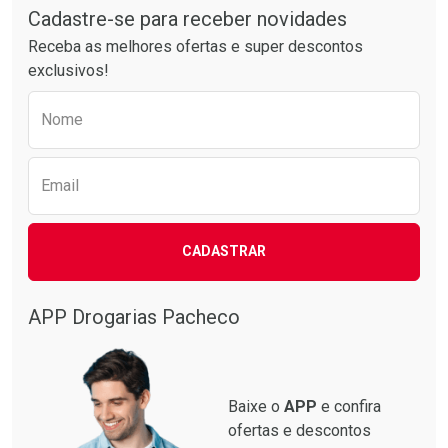
Por R$ 20,24/cada
Por R$ 55,19/cada
Cadastre-se para receber novidades
Receba as melhores ofertas e super descontos
exclusivos!
Preencha o formulário abaixo para receber 
Nome
Email
CADASTRAR
APP Drogarias Pacheco
Baixe o
APP
e confira
ofertas e descontos