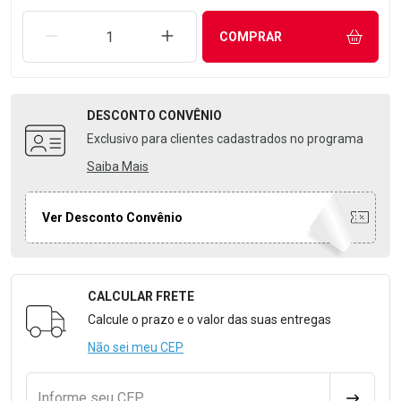
REMOVER UMA UNIDADE
AUMENTAR UMA UNIDADE
COMPRAR
DESCONTO
CONVÊNIO
Exclusivo para clientes cadastrados no programa
Saiba Mais
Ver Desconto Convênio
CALCULAR FRETE
Formulário para Calcular o Frete
Calcule o prazo e o valor das suas entregas
Não sei meu CEP
Informe seu CEP
CALCULA