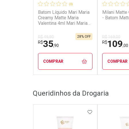
(0)
Batom Líquido Mari Maria
Milani Matte
Creamy Matte Maria
- Batom Matt
Valentina 4ml Mari Maria
Creamy Matte Maria
Valentina Batom Líquido
28% OFF
R$ 49,90
R$ 169,00
4ml
35
109
R$
R$
,90
,00
COMPRAR
COMPRAR
FECHAR
FECHAR
Queridinhos da Drogaria
Laboratório
Laborató
Por Menos
Por Men
ADICIONAR AOS 