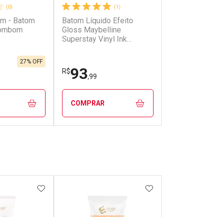
(0)
(1)
m - Batom
Batom Líquido Efeito
Bombom
Gloss Maybelline
Superstay Vinyl Ink
Wicked 4,2ml
27% OFF
93
R$
,99
COMPRAR
FECHAR
FECHAR
FECHAR
FECHAR
rio
Laboratório
os
Por Menos
FAVORITOS
ADICIONAR AOS FAVORITOS
ADICIONAR AOS 