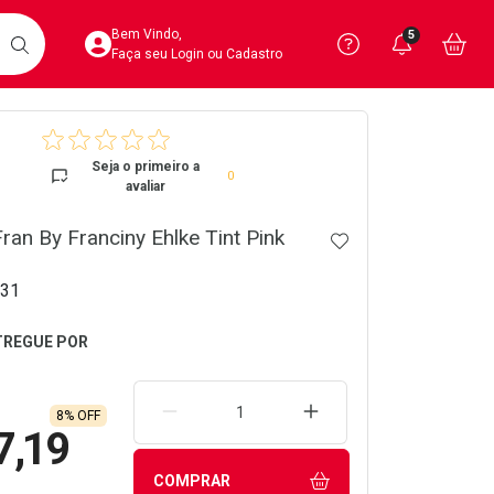
Acesse sua Conta
Precisa de 
Notific
Aces
Bem Vindo,
5
Você po
notifica
Vo
it
BUSCAR
Ver Recursos 
Faça seu Login ou Cadastro
crumb
Atendimento ao 
Seja o primeiro a
0
avaliar
Central de Ajud
ran By Franciny Ehlke Tint Pink
ADICIONAR AOS 
Televendas
4020-4404
31
REMOVER UMA UNIDADE
AUMENTAR UMA UNIDA
8% OFF
7,19
COMPRAR