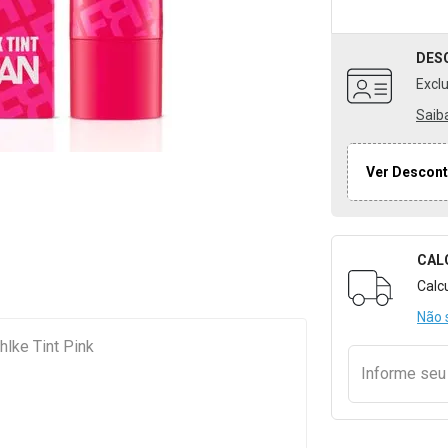
DES
Excl
Saib
Ver Descont
CAL
Formulári
Calc
Não 
hlke Tint Pink
Informe se