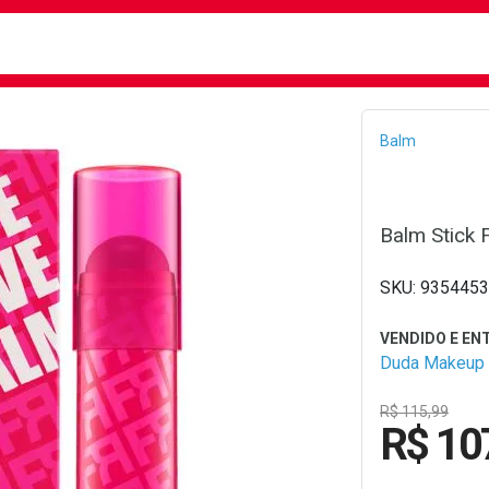
busca
isa?
Bread
Balm
Balm Stick F
9354453
Duda Makeup
R$ 115,99
R$ 10