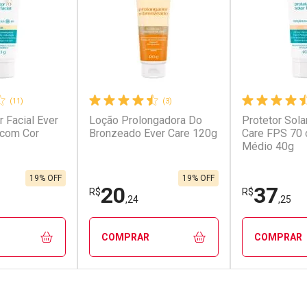
(11)
(3)
r Facial Ever
Loção Prolongadora Do
Protetor Sola
conto
Ativar Desconto
Ativar Desc
 com Cor
Bronzeado Ever Care 120g
Care FPS 70 
Médio 40g
em Desconto
Comprar sem Desconto
Comprar s
em Desconto
Comprar sem Desconto
Comprar s
,00/cada
Por R$ 85,00/cada
Por R$ 36,0
00/cada
Por R$ 85,00/cada
Por R$ 36,0
19% OFF
19% OFF
20
37
R$
R$
,24
,25
COMPRAR
COMPRAR
FECHAR
FECHAR
FECHAR
FECHAR