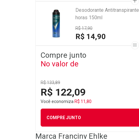
Desodorante Antitranspirant
horas 150ml
R$ 17,90
R$ 14,90
Compre junto
No valor de
R$ 133,89
R$ 122,09
Você economiza
R$ 11,80
COMPRE JUNTO
Marca
Franciny Ehlke