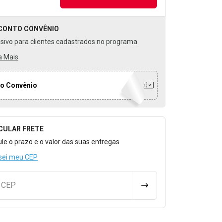
CONTO
CONVÊNIO
usivo para clientes cadastrados no programa
a Mais
o Convênio
CULAR FRETE
o para Calcular o Frete
ule o prazo e o valor das suas entregas
sei meu CEP
u CEP
CALCULAR FRETE