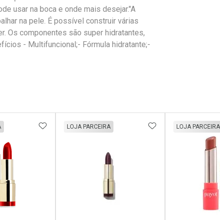
pode usar na boca e onde mais desejar."A
palhar na pele. É possível construir várias
er. Os componentes são super hidratantes,
ícios - Multifuncional;- Fórmula hidratante;-
FAVORITOS
ADICIONAR AOS FAVORITOS
ADICIONAR AOS 
A
LOJA PARCEIRA
LOJA PARCEIRA