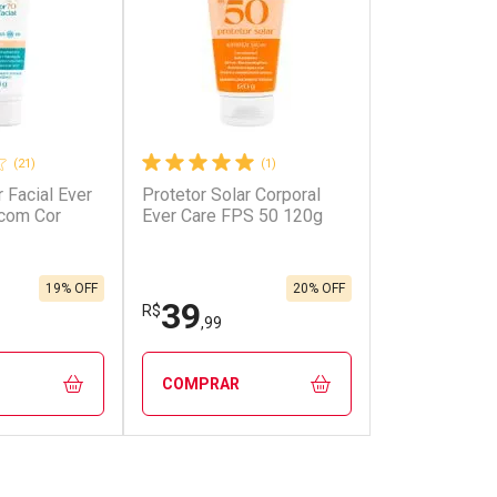
(21)
(1)
r Facial Ever
Protetor Solar Corporal
onto
Ativar Desconto
com Cor
Ever Care FPS 50 120g
em Desconto
Comprar sem Desconto
em Desconto
Comprar sem Desconto
0/cada
Por R$ 93,99/cada
0/cada
Por R$ 93,99/cada
19% OFF
20% OFF
39
R$
,99
COMPRAR
FECHAR
FECHAR
FECHAR
FECHAR