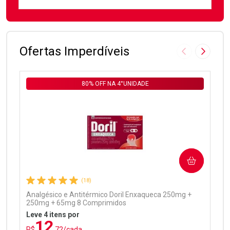
FECHAR
FECHAR
Laboratório
Por Menos
Ofertas Imperdíveis
Imagem Anter
Próxima
80% OFF NA 4°UNIDADE
Ativar Desconto
COMPRAR
Comprar sem Desconto
Comprar sem Desconto
Por R$ 99,90/cada
Por R$ 99,90/cada
(18)
Analgésico e Antitérmico Doril Enxaqueca 250mg +
250mg + 65mg 8 Comprimidos
Leve 4 itens por
12
R$
,72/cada