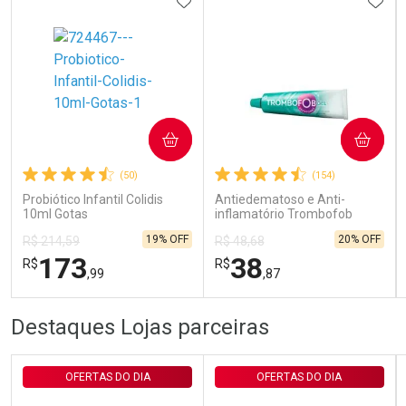
ADICIONAR AOS FAVORITOS
ADIC
Ativar Desconto
COMPRAR
COMPRAR
(50)
(154)
Comprar sem Desconto
Comprar sem Desconto
Por R$ 143,94/cada
Por R$ 143,94/cada
Probiótico Infantil Colidis
Antiedematoso e Anti-
10ml Gotas
inflamatório Trombofob
200U/g 40g
19% OFF
20% OFF
R$ 214,59
R$ 48,68
173
38
R$
R$
,99
,87
FECHAR
FECHAR
FEC
FEC
Destaques Lojas parceiras
Laboratório
Laboratório
Por Menos
Por Menos
OFERTAS DO DIA
OFERTAS DO DIA