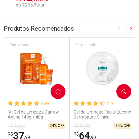
ou R$ 15,90/un
FECHAR
FECHAR
Laboratório
Por Menos
Produtos Recomendados
Imagem A
Pró
Patrocinado
Patrocinado
Ativar Desconto
COMPRAR
COMPRAR
Comprar sem Desconto
Comprar sem Desconto
(156)
(14)
Por R$ 15,90/cada
Por R$ 15,90/cada
Kit Gel de Limpeza Darrow
Gel de Limpeza Facial Eucerin
Actine 140g + 40g
Dermopure Clinical
Concentrado 400g
24% OFF
35% OFF
R$ 49,99
R$ 99,90
37
64
R$
R$
,99
,90