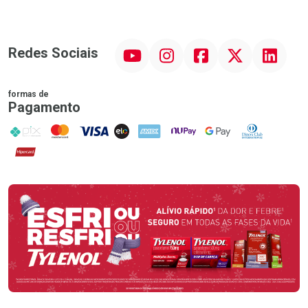
YouTube
Instagram
Facebook
Twitter
Linkedin
Redes Sociais
formas de
Pagamento
PIX
MasterCard
VISA
ELO
AMEX
NuPay
Google Pay
Diners Club
Hipercard
Promoção em Destaque