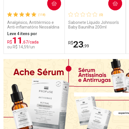
COMPRAR
COMPRAR
(118)
(0)
Analgésico, Antitérmico e
Sabonete Líquido Johnson's
Anti-inflamatório Neosaldina
Baby Baunilha 200ml
30mg + 300mg + 30mg 10
Leve 4 itens por
Drágeas
11
23
R$
,67/cada
R$
,99
ou R$ 14,59/un
FECHAR
FECHAR
FEC
FEC
Laboratório
Laboratório
Por Menos
Por Menos
Ativar Desconto
Ativar Desconto