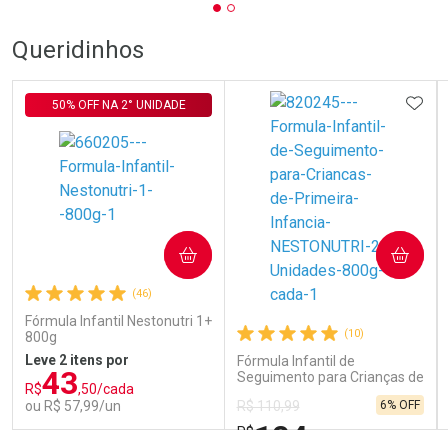
Queridinhos
ADIC
50% OFF NA 2° UNIDADE
COMPRAR
COMPRAR
(46)
Fórmula Infantil Nestonutri 1+
(10)
800g
Leve 2 itens por
Fórmula Infantil de
43
Seguimento para Crianças de
R$
,50/cada
Primeira Infância Nestonutri
ou R$ 57,99/un
6% OFF
R$ 110,99
2 Unidades de 800g cada
104
R$
,79