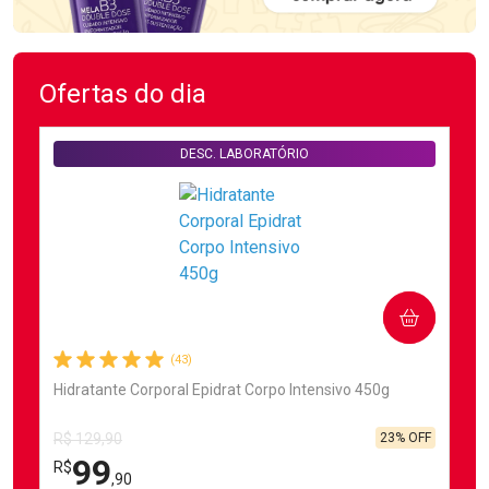
Ofertas do dia
DESC. LABORATÓRIO
COMPRAR
(43)
Hidratante Corporal Epidrat Corpo Intensivo 450g
23% OFF
R$ 129,90
99
R$
,90