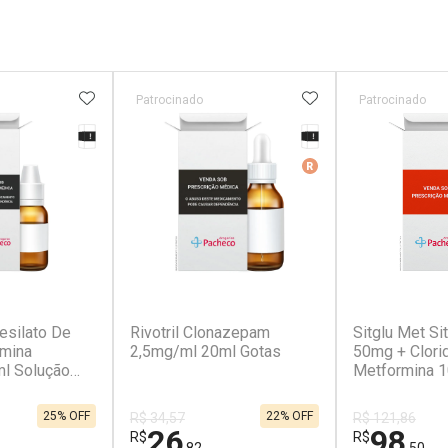
FAVORITOS
ADICIONAR AOS FAVORITOS
ADICIONAR AOS 
Patrocinado
Patrocinado
Tarja Preta
Tarja Preta
erado
Medicamento De Ref
r
(0)
(1)
esilato De
Rivotril Clonazepam
Sitglu Met Sit
amina
2,5mg/ml 20ml Gotas
50mg + Clori
l Solução
Metformina 
Comprimidos
25% OFF
22% OFF
R$ 34,57
R$ 121,86
26
98
R$
R$
,82
,50