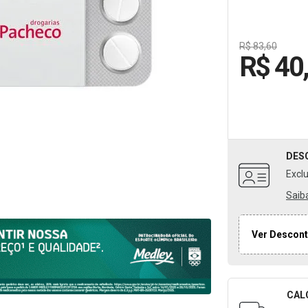
R$ 83,60
R$ 40
DES
Excl
Saib
Ver Descont
CAL
Formulári