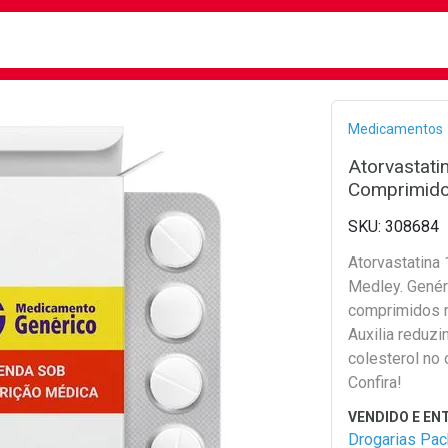
busca
isa?
Bread
Medicamentos
Atorvastat
Comprimido
308684
Atorvastatina
Medley. Gené
comprimidos r
Auxilia reduzi
colesterol no
Confira!
Drogarias Pa