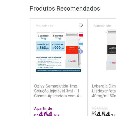
Produtos Recomendados
ADICIONAR AOS 
Patrocinado
Patrocinado
Tarja Vermelha
Medicamento Refrig
Medicamento Simila
(5)
Ozivy Semaglutida 1mg
Lyberdia Dim
Solução Injetável 3ml + 1
Lisdexanfet
Caneta Aplicadora com 4
40mg/ml 50m
Agulhas
Gotas
R$ 603,36
A partir de
464
454
R$
R$
,81*
,71