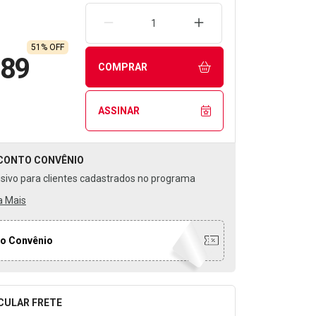
REMOVER UMA UNIDADE
AUMENTAR UMA UNIDA
51% OFF
,89
COMPRAR
ASSINAR
CONTO
CONVÊNIO
usivo para clientes cadastrados no programa
a Mais
o Convênio
CULAR FRETE
o para Calcular o Frete