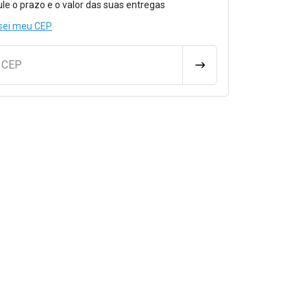
ule o prazo e o valor das suas entregas
sei meu CEP
u CEP
CALCULAR FRETE