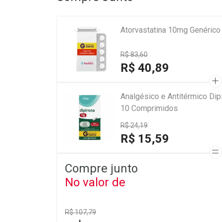
Atorvastatina 10mg Genéric
R$ 83,60
R$ 40,89
Analgésico e Antitérmico Di
10 Comprimidos
R$ 24,19
R$ 15,59
Compre junto
No valor de
R$ 107,79