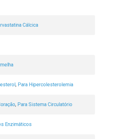
vastatina Cálcica
rmelha
esterol
,
Para Hipercolesterolemia
Coração
,
Para Sistema Circulatório
es Enzimáticos