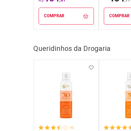
COMPRAR
COMPRAR
FECHAR
FECHAR
Queridinhos da Drogaria
Laboratório
Laborató
Por Menos
Por Men
ADICIONAR AOS 
(6)