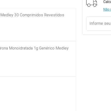
Calc
Não 
o Medley 30 Comprimidos Revestidos
Informe se
pirona Monoidratada 1g Genérico Medley