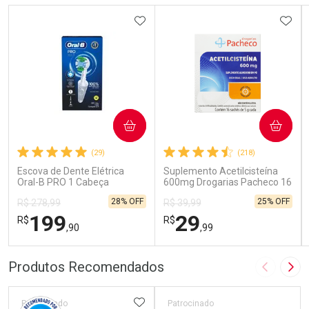
ADICIONAR AOS FAVORITOS
ADIC
COMPRAR
COMPRAR
(29)
(218)
Escova de Dente Elétrica
Suplemento Acetilcisteína
Oral-B PRO 1 Cabeça
600mg Drogarias Pacheco 16
Redonda Recarregável 1
Sachês
28% OFF
25% OFF
R$ 278,99
R$ 39,99
Unidade
199
29
R$
R$
,90
,99
FECHAR
FECHAR
FEC
FEC
Produtos Recomendados
Imagem A
Pró
Laboratório
Laboratório
Por Menos
Por Menos
ADICIONAR AOS FAVORITOS
Patrocinado
Patrocinado