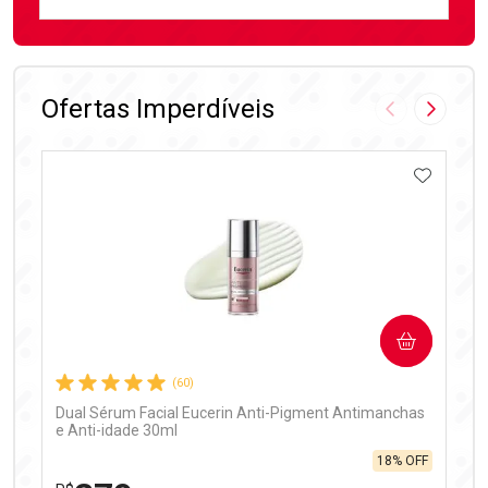
FECHAR
FECHAR
Laboratório
Por Menos
Ofertas Imperdíveis
Imagem Anter
Próxima
ADICIO
Ativar Desconto
COMPRAR
Comprar sem Desconto
Comprar sem Desconto
Por R$ 99,90/cada
Por R$ 99,90/cada
(60)
Dual Sérum Facial Eucerin Anti-Pigment Antimanchas
e Anti-idade 30ml
18% OFF