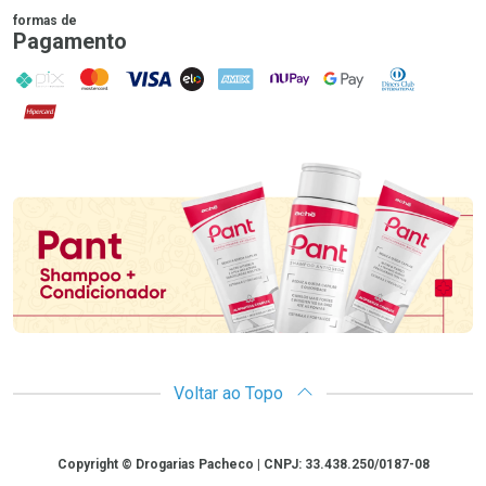
formas de
Pagamento
PIX
MasterCard
VISA
ELO
AMEX
NuPay
Google Pay
Diners Club
Hipercard
Promoção em Destaque
Voltar ao Topo
Copyright
Copyright © Drogarias Pacheco | CNPJ: 33.438.250/0187-08