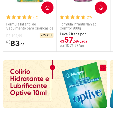
COMPRAR
COMPRAR
(10)
(37)
Fórmula Infantil de
Fórmula Infantil Nanlac
Seguimento para Crianças de
Comfor 800g
Primeira Infância Nestonutri
Leve 2 itens por
20% OFF
R$ 104,99
2 Unidades de 800g cada
57
83
R$
,59/cada
R$
,98
ou R$ 76,78/un
FECHAR
FECHAR
FEC
FEC
Laboratório
Laboratório
Por Menos
Por Menos
Ativar Desconto
Ativar Desconto