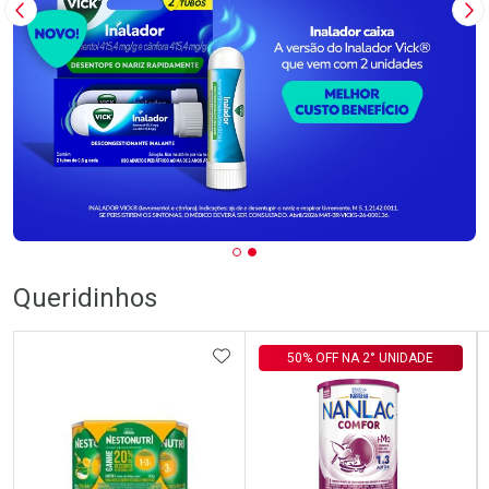
Imagem Anterior
Pr
Queridinhos
ADICIONAR AOS FAVORITOS
50% OFF NA 2° UNIDADE