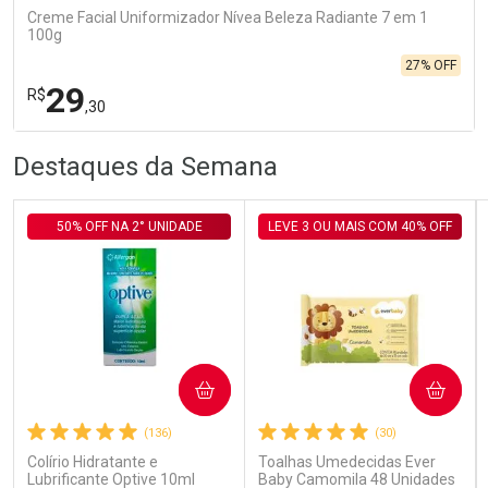
Creme Facial Uniformizador Nívea Beleza Radiante 7 em 1
100g
27% OFF
29
R$
,30
R
R
FECHA
FECHA
Destaques da Semana
Laboratório
Por Menos
50% OFF NA 2° UNIDADE
LEVE 3 OU MAIS COM 40% OFF
Ativar Desconto
COMPRAR
COMPRAR
(136)
(30)
Comprar sem Desconto
Comprar sem Desconto
Por R$ 29,30/cada
Por R$ 29,30/cada
Colírio Hidratante e
Toalhas Umedecidas Ever
Lubrificante Optive 10ml
Baby Camomila 48 Unidades