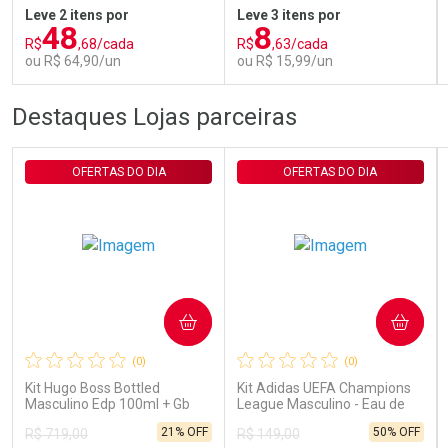
Leve 2 itens por
Leve 3 itens por
48
8
R$
,68/cada
R$
,63/cada
ou R$ 64,90/un
ou R$ 15,99/un
FECHAR
FECHAR
FEC
FEC
Destaques Lojas parceiras
Laboratório
Laboratório
Por Menos
Por Menos
OFERTAS DO DIA
OFERTAS DO DIA
COMPRAR
COMPRAR
Ativar Desconto
Ativar Desconto
(0)
(0)
Comprar sem Desconto
Comprar sem Desconto
Comprar sem Desconto
Comprar sem Desconto
Kit Hugo Boss Bottled
Kit Adidas UEFA Champions
Por R$ 64,90/cada
Por R$ 15,99/cada
Por R$ 64,90/cada
Por R$ 15,99/cada
Masculino Edp 100ml + Gb
League Masculino - Eau de
100ml + Db 75ml
Toilette 100ml + Shower Gel
21% OFF
50% OFF
R$ 719,00
R$ 149,00
250ml