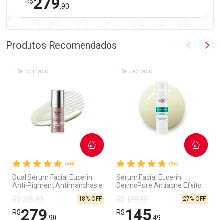
279
R$
,90
FECHAR
FECHAR
Laboratório
Por Menos
Produtos Recomendados
Imagem A
Pró
Patrocinado
Patrocinado
Ativar Desconto
COMPRAR
COMPRAR
Comprar sem Desconto
Comprar sem Desconto
(60)
(16)
Por R$ 279,90/cada
Por R$ 279,90/cada
Dual Sérum Facial Eucerin
Sérum Facial Eucerin
Anti-Pigment Antimanchas e
DermoPure Antiacne Efeito
Anti-idade 30ml
Triplo 40ml
18% OFF
27% OFF
R$ 339,90
R$ 199,99
279
145
R$
R$
,90
,49