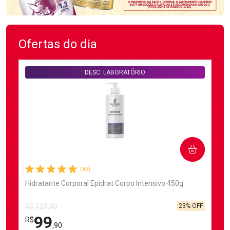
Ofertas do dia
DESC. LABORATÓRIO
COMPRAR
(43)
Hidratante Corporal Epidrat Corpo Intensivo 450g
23% OFF
R$ 129,90
99
R$
,90