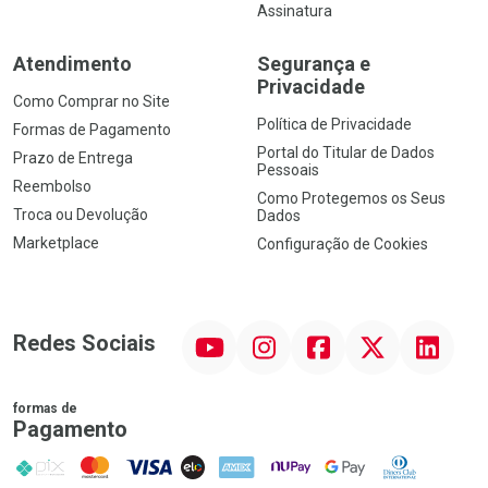
Assinatura
Atendimento
Segurança e
Privacidade
Como Comprar no Site
Política de Privacidade
Formas de Pagamento
Portal do Titular de Dados
Prazo de Entrega
Pessoais
Reembolso
Como Protegemos os Seus
Troca ou Devolução
Dados
Marketplace
Configuração de Cookies
YouTube
Instagram
Facebook
Twitter
Linkedin
Redes Sociais
formas de
Pagamento
PIX
MasterCard
VISA
ELO
AMEX
NuPay
Google Pay
Diners Club