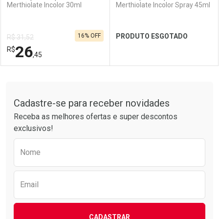
Merthiolate Incolor 30ml
Merthiolate Incolor Spray 45ml
16% OFF
PRODUTO ESGOTADO
R$ 31,52
26
R$
,45
FECHAR
FECHAR
FEC
FEC
Tudo sobre a Drogarias Pacheco
Cadastre-se para receber novidades
Laboratório
Por Menos
Laboratório
Por Menos
Receba as melhores ofertas e super descontos
exclusivos!
Preencha o formulário abaixo para receber 
Nome
Email
CADASTRAR