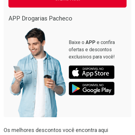
Ativar Desconto
Comprar sem Desconto
APP Drogarias Pacheco
Ver Desconto Convênio
Comprar sem Desconto
Por R$ 26,45/cada
Por R$ 26,45/cada
Baixe o
APP
e confira
ofertas e descontos
exclusivos para você!
Os melhores descontos você encontra aqui