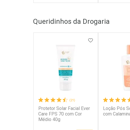
FECHAR
FECHAR
Queridinhos da Drogaria
Laboratório
Laborató
Por Menos
Por Men
ADICIONAR AOS 
(21)
Protetor Solar Facial Ever
Loção Pós So
Ativar Desconto
Ativar Des
Care FPS 70 com Cor
com Calamin
Médio 40g
Comprar sem Desconto
Comprar s
Comprar sem Desconto
Comprar s