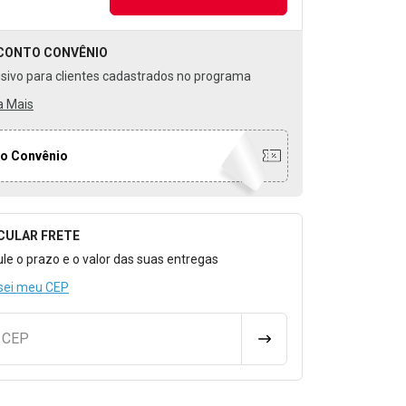
CONTO
CONVÊNIO
usivo para clientes cadastrados no programa
a Mais
o Convênio
CULAR FRETE
o para Calcular o Frete
ule o prazo e o valor das suas entregas
sei meu CEP
u CEP
CALCULAR FRETE