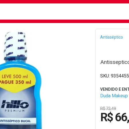
busca
isa?
Bread
Antisséptico
Antisseptic
9354455
Duda Makeup
R$ 72,49
R$ 66