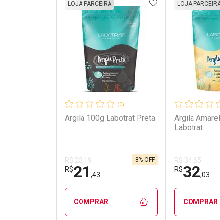
ADICIONAR AOS 
LOJA PARCEIRA
LOJA PARCEIR
(0)
Argila 100g Labotrat Preta
Argila Amare
Labotrat
8% OFF
R$ 23,19
R$ 34,65
21
32
R$
R$
,43
,03
COMPRAR
COMPRAR