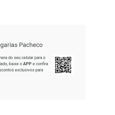
onto
Ativar Desconto
em Desconto
Comprar sem Desconto
em Desconto
Comprar sem Desconto
5/cada
Por R$ 64,79/cada
5/cada
Por R$ 64,79/cada
garias Pacheco
era do seu celular para o
lado, baixe o
APP
e confira
scontos exclusivos para