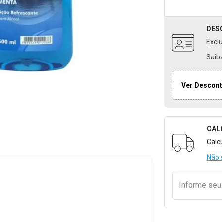
DES
Excl
Saib
Ver Descont
CAL
Formulári
Calc
Não 
Informe se