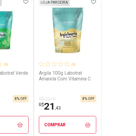
FAVORITOS
ADICIONAR AOS FAVORITOS
ADICIONAR AOS 
LOJA PARCEIRA
(0)
(0)
abotrat Verde
Argila 100g Labotrat
Amarela Com Vitamina C
8% OFF
8% OFF
R$ 23,19
21
R$
,43
COMPRAR