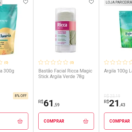
FAVORITOS
ADICIONAR AOS FAVORITOS
ADICIONAR AOS 
A
LOJA PARCEIRA
(0)
(0)
la 300g
Bastão Facial Ricca Magic
Argila 100g L
Stick Argila Verde 78g
8% OFF
R$ 23,19
61
21
R$
R$
,59
,43
COMPRAR
COMPRAR