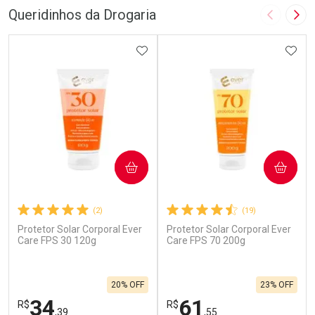
Queridinhos da Drogaria
Imagem A
Pró
ADICIONAR AOS FAVORITOS
ADIC
COMPRAR
COMPRAR
(2)
(19)
Protetor Solar Corporal Ever
Protetor Solar Corporal Ever
Care FPS 30 120g
Care FPS 70 200g
20% OFF
23% OFF
34
61
R$
R$
,39
,55