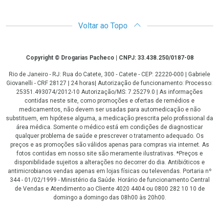
Voltar ao Topo
Copyright
Copyright © Drogarias Pacheco | CNPJ: 33.438.250/0187-08
Rio de Janeiro - RJ: Rua do Catete, 300 - Catete - CEP: 22220-000 | Gabriele
Giovanelli - CRF 28127 | 24 horas| Autorização de funcionamento: Processo:
25351.493074/2012-10 Autorização/MS: 7.25279.0 | As informações
contidas neste site, como promoções e ofertas de remédios e
medicamentos, não devem ser usadas para automedicação e não
substituem, em hipótese alguma, a medicação prescrita pelo profissional da
área médica. Somente o médico está em condições de diagnosticar
qualquer problema de saúde e prescrever o tratamento adequado. Os
preços e as promoções são válidos apenas para compras via internet. As
fotos contidas em nosso site são meramente ilustrativas. *Preços e
disponibilidade sujeitos a alterações no decorrer do dia. Antibióticos e
antimicrobianos vendas apenas em lojas físicas ou televendas. Portaria nº
344 - 01/02/1999 - Ministério da Saúde. Horário de funcionamento Central
de Vendas e Atendimento ao Cliente 4020 4404 ou 0800 282 10 10 de
domingo a domingo das 08h00 às 20h00.
LGPD Aceite os Cookies