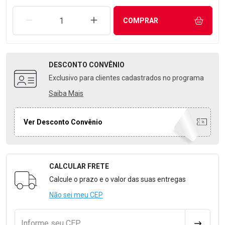
REMOVER UMA UNIDADE
AUMENTAR UMA UNIDADE
COMPRAR
DESCONTO
CONVÊNIO
Exclusivo para clientes cadastrados no programa
Saiba Mais
Ver Desconto Convênio
CALCULAR FRETE
Formulário para Calcular o Frete
Calcule o prazo e o valor das suas entregas
Não sei meu CEP
Informe seu CEP
CALCULA