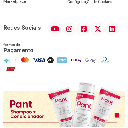
Marketplace
Configuração de Cookies
YouTube
Instagram
Facebook
Twitter
Linkedin
Redes Sociais
formas de
Pagamento
PIX
MasterCard
VISA
ELO
AMEX
NuPay
Google Pay
Diners Club
Hipercard
Promoção em Destaque