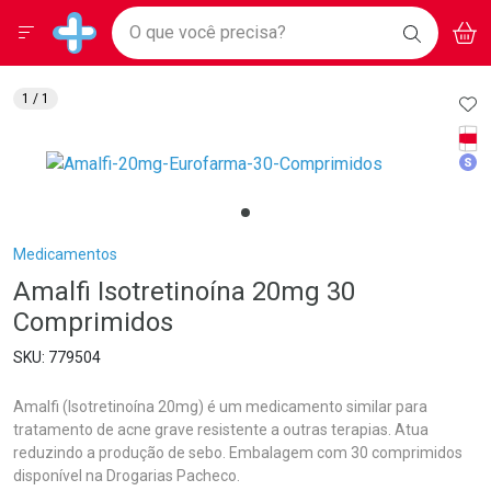
Drogarias Pacheco
Menu
Aces
Ir direto para a home
O que você precisa?
BAIXE
V
i
Baixe nosso APP e aproveite Ofertas Exclusivas!
BUSCAR
O APP
Navegue pela página
Ir direto para o conteúdo
Faça a sua busca
Ir direto para a busca
Ir direto para a conta
AD
1
/ 1
Ir direto para a ajuda
Tarj
Ir direto para a notificações
Med
Ir direto para o carrinho
Ir direto para o menu
Breadcrumb
Medicamentos
Amalfi Isotretinoína 20mg 30
Comprimidos
779504
Amalfi (Isotretinoína 20mg) é um medicamento similar para
tratamento de acne grave resistente a outras terapias. Atua
reduzindo a produção de sebo. Embalagem com 30 comprimidos
disponível na Drogarias Pacheco.