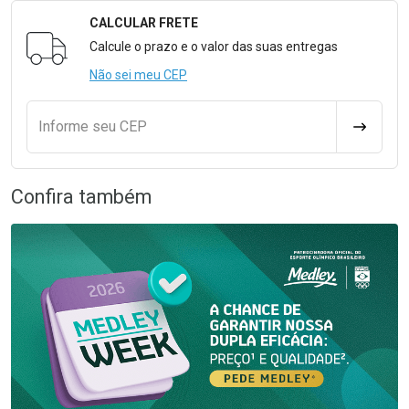
CALCULAR FRETE
Formulário para Calcular o Frete
Calcule o prazo e o valor das suas entregas
Não sei meu CEP
Informe seu CEP
CALCULA
Confira também