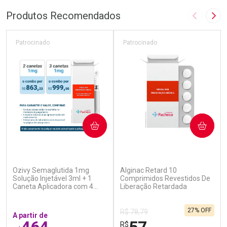
Produtos Recomendados
Imagem A
Pró
Patrocinado
Patrocinado
COMPRAR
COMPRAR
(6)
(2)
Ozivy Semaglutida 1mg
Alginac Retard 10
Solução Injetável 3ml + 1
Comprimidos Revestidos De
Caneta Aplicadora com 4
Liberação Retardada
Agulhas
27% OFF
R$ 78,79
A partir de
R$