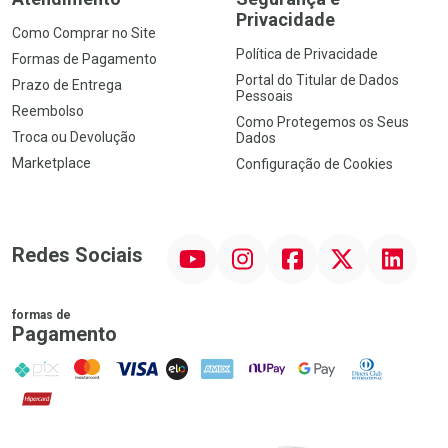
Privacidade
Como Comprar no Site
Política de Privacidade
Formas de Pagamento
Portal do Titular de Dados
Prazo de Entrega
Pessoais
Reembolso
Como Protegemos os Seus
Troca ou Devolução
Dados
Marketplace
Configuração de Cookies
YouTube
Instagram
Facebook
Twitter
Linkedin
Redes Sociais
formas de
Pagamento
PIX
MasterCard
VISA
ELO
AMEX
NuPay
Google Pay
Diners Club
Hipercard