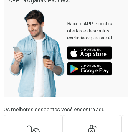
APP Drogarias Pacheco
Comprar sem Desconto
Comprar sem Desconto
Por R$ 37,25/cada
Por R$ 10,39/cada
Baixe o
APP
e confira
ofertas e descontos
exclusivos para você!
Os melhores descontos você encontra aqui