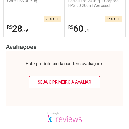
Care FPS 30 60g
Facial FPS 70 40g + Corporal
FPS 50 200ml Aerossol
20% OFF
35% OFF
28
60
R$
R$
,79
,74
FECHAR
F
FECHAR
F
Avaliações
Laboratório
Laboratório
Por Menos
Por Menos
Este produto ainda não tem avaliações
SEJA O PRIMEIRO A AVALIAR