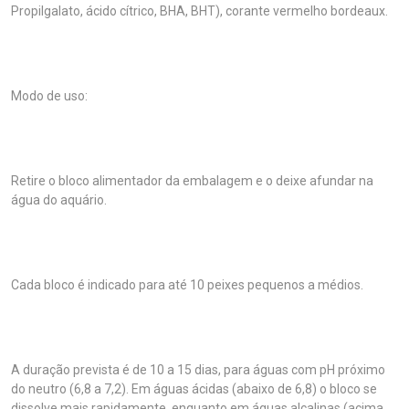
Propilgalato, ácido cítrico, BHA, BHT), corante vermelho bordeaux.
Modo de uso:
Retire o bloco alimentador da embalagem e o deixe afundar na
água do aquário.
Cada bloco é indicado para até 10 peixes pequenos a médios.
A duração prevista é de 10 a 15 dias, para águas com pH próximo
do neutro (6,8 a 7,2). Em águas ácidas (abaixo de 6,8) o bloco se
dissolve mais rapidamente, enquanto em águas alcalinas (acima