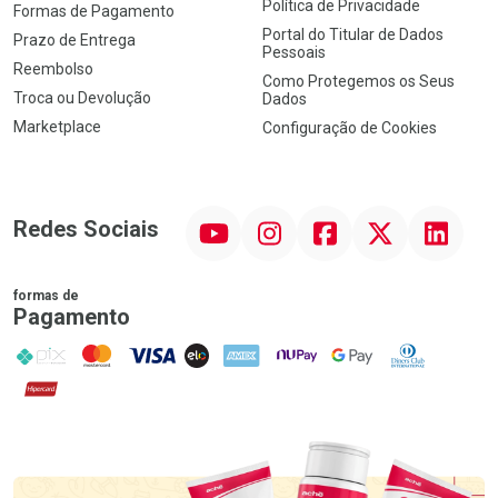
Política de Privacidade
Formas de Pagamento
Portal do Titular de Dados
Prazo de Entrega
Pessoais
Reembolso
Como Protegemos os Seus
Troca ou Devolução
Dados
Marketplace
Configuração de Cookies
YouTube
Instagram
Facebook
Twitter
Linkedin
Redes Sociais
formas de
Pagamento
PIX
MasterCard
VISA
ELO
AMEX
NuPay
Google Pay
Diners Club
Hipercard
Promoção em Destaque