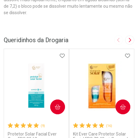
de 7,2) o bloco pode se dissolver muito lentamente ou mesmo não
se dissolver.
Queridinhos da Drogaria
Imagem A
Pró
ADICIONAR AOS FAVORITOS
ADIC
COMPRAR
COMPRAR
(9)
(16)
Protetor Solar Facial Ever
Kit Ever Care Protetor Solar