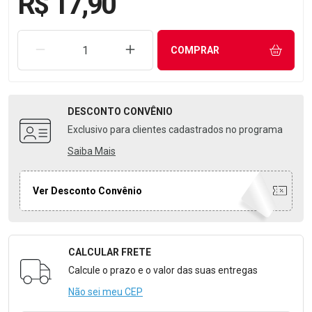
R$ 17,90
REMOVER UMA UNIDADE
AUMENTAR UMA UNIDADE
COMPRAR
DESCONTO
CONVÊNIO
Exclusivo para clientes cadastrados no programa
Saiba Mais
Ver Desconto Convênio
CALCULAR FRETE
Formulário para Calcular o Frete
Calcule o prazo e o valor das suas entregas
Não sei meu CEP