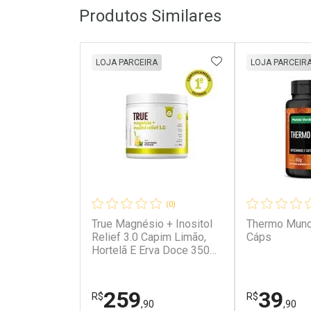
Produtos Similares
ADICIONAR AOS 
LOJA PARCEIRA
LOJA PARCEIR
(0)
True Magnésio + Inositol
Thermo Mund
Relief 3.0 Capim Limão,
Cáps
Hortelã E Erva Doce 350G
True Magnésio Inositol 3.0
Capim Limão Hortelã Doce
350G
259
39
R$
R$
,90
,90