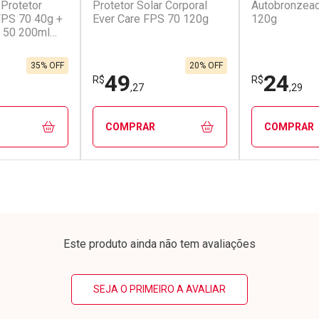
 Protetor
Protetor Solar Corporal
Autobronzead
conto
Ativar Desconto
Ativar Desc
 FPS 70 40g +
Ever Care FPS 70 120g
120g
 50 200ml
em Desconto
Comprar sem Desconto
Comprar s
em Desconto
Comprar sem Desconto
Comprar s
0/cada
Por R$ 34,60/cada
Por R$ 47,9
0/cada
Por R$ 34,60/cada
Por R$ 47,9
35% OFF
20% OFF
49
24
R$
R$
,27
,29
COMPRAR
COMPRAR
FECHAR
FECHAR
FECHAR
FECHAR
rio
Laboratório
Laborató
os
Por Menos
Por Men
Este produto ainda não tem avaliações
SEJA O PRIMEIRO A AVALIAR