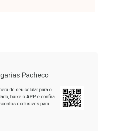
onto
Ativar Desconto
em Desconto
Comprar sem Desconto
em Desconto
Comprar sem Desconto
9/cada
Por R$ 61,55/cada
9/cada
Por R$ 61,55/cada
garias Pacheco
era do seu celular para o
lado, baixe o
APP
e confira
scontos exclusivos para