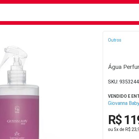
busca
isa?
Bread
Outros
Água Perfu
9353244
Giovanna Bab
R$ 11
ou
5
x
de
R$ 23,