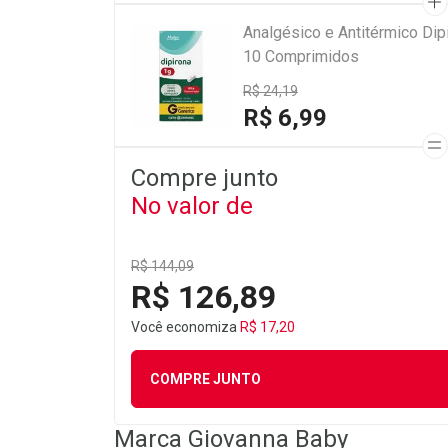
Analgésico e Antitérmico Di
10 Comprimidos
R$ 24,19
R$ 6,99
Compre junto
No valor de
R$ 144,09
R$ 126,89
Você economiza
R$ 17,20
COMPRE JUNTO
Marca
Giovanna Baby