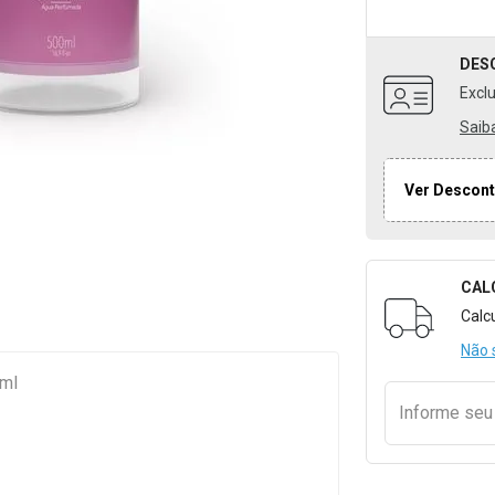
DES
Excl
Saib
Ver Descont
CAL
Formulári
Calc
Não 
0ml
Informe se