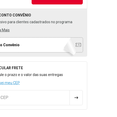
CONTO
CONVÊNIO
usivo para clientes cadastrados no programa
a Mais
o Convênio
CULAR FRETE
o para Calcular o Frete
ule o prazo e o valor das suas entregas
sei meu CEP
u CEP
CALCULAR FRETE