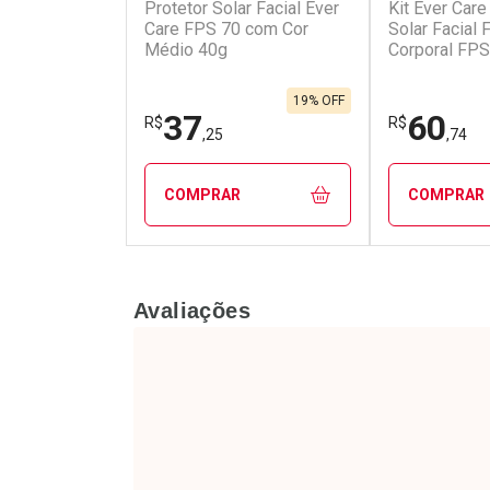
Protetor Solar Facial Ever
Kit Ever Care
Ativar Desconto
Ativar Des
Care FPS 70 com Cor
Solar Facial
Médio 40g
Corporal FPS
Aerossol
Comprar sem Desconto
Comprar s
Comprar sem Desconto
Comprar s
Por R$ 259,90/cada
Por R$ 39,9
Por R$ 259,90/cada
Por R$ 39,9
19% OFF
37
60
R$
R$
,25
,74
COMPRAR
COMPRAR
FECHAR
FECHAR
Avaliações
Laboratório
Laborató
Por Menos
Por Men