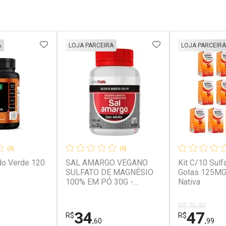
FAVORITOS
ADICIONAR AOS FAVORITOS
ADICIONAR AOS 
A
LOJA PARCEIRA
LOJA PARCEIRA
(0)
(0)
o Verde 120
SAL AMARGO VEGANO
Kit C/10 Sulf
SULFATO DE MAGNÉSIO
Gotas 125MG
100% EM PÓ 30G -
Nativa
CLINICMAIS
R$ 75,90
34
47
R$
R$
,60
,99