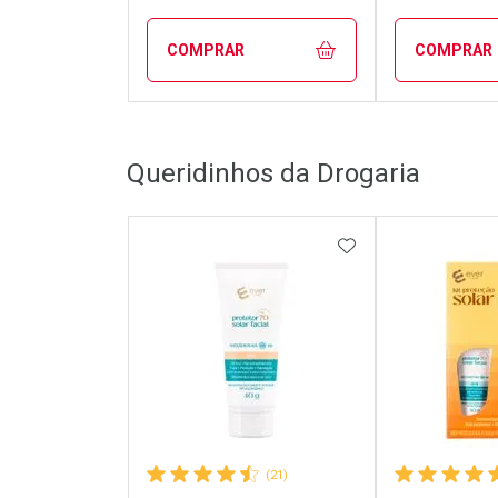
COMPRAR
COMPRAR
FECHAR
FECHAR
Queridinhos da Drogaria
Laboratório
Laborató
Por Menos
Por Men
ADICIONAR AOS 
(21)