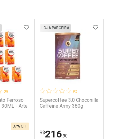
FAVORITOS
ADICIONAR AOS FAVORITOS
ADICIONAR AOS 
LOJA PARCEIRA
(0)
(0)
ato Ferroso
Supercoffee 3.0 Choconilla
 30ML - Arte
Caffeine Army 380g
37% OFF
216
R$
,90