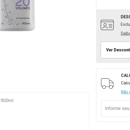
DES
Excl
Saib
Ver Descont
CAL
Formulári
Calc
Não 
 900ml
Informe se