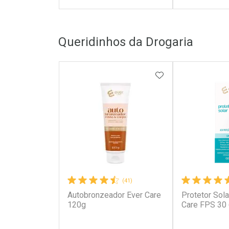
FECHAR
FECHAR
Queridinhos da Drogaria
Laboratório
Laborató
Por Menos
Por Men
ADICIONAR AOS 
(41)
Autobronzeador Ever Care
Protetor Sola
Ativar Desconto
Ativar Des
120g
Care FPS 30
Comprar sem Desconto
Comprar s
Comprar sem Desconto
Comprar s