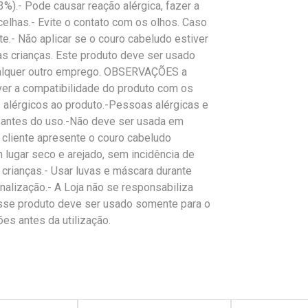
3%).- Pode causar reação alérgica, fazer a
celhas.- Evite o contato com os olhos. Caso
e.- Não aplicar se o couro cabeludo estiver
das crianças. Este produto deve ser usado
qualquer outro emprego. OBSERVAÇÕES a
ver a compatibilidade do produto com os
s alérgicos ao produto.-Pessoas alérgicas e
 antes do uso.-Não deve ser usada em
o cliente apresente o couro cabeludo
m lugar seco e arejado, sem incidência de
e crianças.- Usar luvas e máscara durante
inalização.- A Loja não se responsabiliza
Esse produto deve ser usado somente para o
ões antes da utilização.