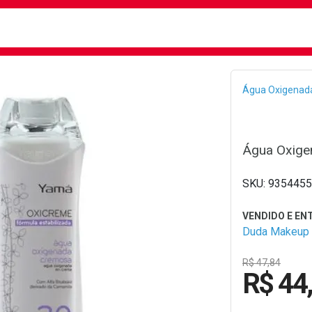
busca
isa?
Bread
Água Oxigenad
Água Oxige
9354455
Duda Makeup
R$ 47,84
R$ 44