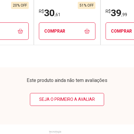
3/cada
Por R$ 147,11/cada
Por R$ 68,0
3/cada
Por R$ 147,11/cada
Por R$ 68,0
20% OFF
51% OFF
30
39
R$
R$
,61
,99
COMPRAR
COMPRAR
FECHAR
FECHAR
FECHAR
FECHAR
rio
Laboratório
Laborató
os
Por Menos
Por Men
Este produto ainda não tem avaliações
SEJA O PRIMEIRO A AVALIAR