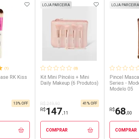
FAVORITOS
ADICIONAR AOS FAVORITOS
ADICIONAR AOS 
LOJA PARCEIRA
LOJA PARCEIRA
(1)
(0)
Base RK Kiss
Kit Mini Píncéis + Mini
Pincel Masca
Daily Makeup (6 Produtos)
Series - Mod
Modelo 05
13% OFF
41% OFF
R$ 249,90
147
68
R$
R$
,11
,00
COMPRAR
COMPRAR