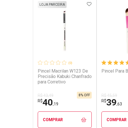
ADICIONAR AOS 
LOJA PARCEIRA
(0)
Pincel Macrilan W123 De
Pincel Para 
Precisão Kabuki Chanfrado
para Corretivo
8% OFF
R$ 43,49
R$ 45,59
40
39
R$
R$
,19
,63
COMPRAR
COMPRAR