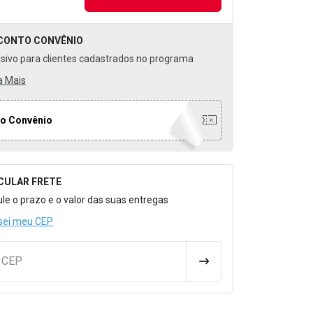
CONTO
CONVÊNIO
usivo para clientes cadastrados no programa
a Mais
o Convênio
CULAR FRETE
o para Calcular o Frete
ule o prazo e o valor das suas entregas
sei meu CEP
u CEP
CALCULAR FRETE