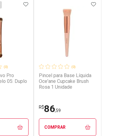
FAVORITOS
ADICIONAR AOS FAVORITOS
ADICIONAR AOS 
(0)
(0)
vo Pro
Pincel para Base Líquida
elo 05: Duplo
Oce'ane Cupcake Brush
Rosa 1 Unidade
86
R$
,59
COMPRAR