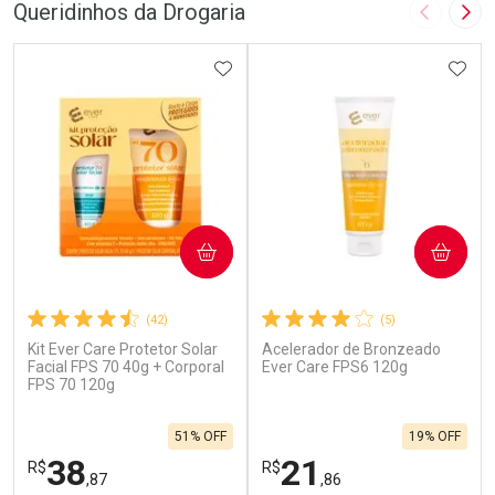
Queridinhos da Drogaria
Imagem A
Pró
ADICIONAR AOS FAVORITOS
ADIC
COMPRAR
COMPRAR
(42)
(5)
Kit Ever Care Protetor Solar
Acelerador de Bronzeado
Facial FPS 70 40g + Corporal
Ever Care FPS6 120g
FPS 70 120g
51% OFF
19% OFF
38
21
R$
R$
,87
,86