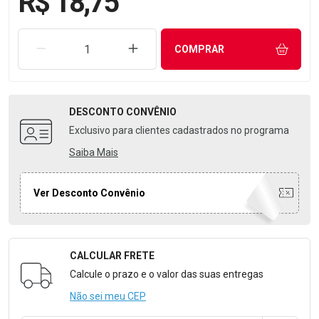
R$ 18,75
REMOVER UMA UNIDADE
AUMENTAR UMA UNIDADE
COMPRAR
DESCONTO
CONVÊNIO
Exclusivo para clientes cadastrados no programa
Saiba Mais
Ver Desconto Convênio
CALCULAR FRETE
Formulário para Calcular o Frete
Calcule o prazo e o valor das suas entregas
Não sei meu CEP