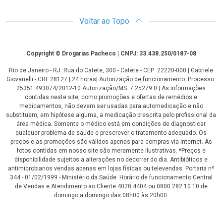
Voltar ao Topo
Copyright
Copyright © Drogarias Pacheco | CNPJ: 33.438.250/0187-08
Rio de Janeiro - RJ: Rua do Catete, 300 - Catete - CEP: 22220-000 | Gabriele
Giovanelli - CRF 28127 | 24 horas| Autorização de funcionamento: Processo:
25351.493074/2012-10 Autorização/MS: 7.25279.0 | As informações
contidas neste site, como promoções e ofertas de remédios e
medicamentos, não devem ser usadas para automedicação e não
substituem, em hipótese alguma, a medicação prescrita pelo profissional da
área médica. Somente o médico está em condições de diagnosticar
qualquer problema de saúde e prescrever o tratamento adequado. Os
preços e as promoções são válidos apenas para compras via internet. As
fotos contidas em nosso site são meramente ilustrativas. *Preços e
disponibilidade sujeitos a alterações no decorrer do dia. Antibióticos e
antimicrobianos vendas apenas em lojas físicas ou televendas. Portaria nº
344 - 01/02/1999 - Ministério da Saúde. Horário de funcionamento Central
de Vendas e Atendimento ao Cliente 4020 4404 ou 0800 282 10 10 de
domingo a domingo das 08h00 às 20h00.
LGPD Aceite os Cookies