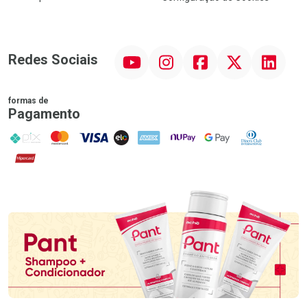
YouTube
Instagram
Facebook
Twitter
Linkedin
Redes Sociais
formas de
Pagamento
PIX
MasterCard
VISA
ELO
AMEX
NuPay
Google Pay
Diners Club
Hipercard
Promoção em Destaque