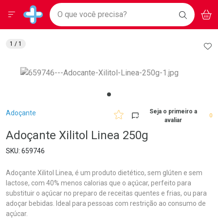
Drogarias Pacheco
Menu
Aces
Ir direto para a home
O que você precisa?
BAIXE
V
i
Baixe nosso APP e aproveite Ofertas Exclusivas!
BUSCAR
O APP
Navegue pela página
Ir direto para o conteúdo
Faça a sua busca
Ir direto para a busca
Ir direto para a conta
AD
1
/ 1
Ir direto para a ajuda
Ir direto para a notificações
Ir direto para o carrinho
Ir direto para o menu
Breadcrumb
Seja o primeiro a
Adoçante
0
avaliar
Adoçante Xilitol Linea 250g
659746
Adoçante Xilitol Linea, é um produto dietético, sem glúten e sem
lactose, com 40% menos calorias que o açúcar, perfeito para
substituir o açúcar no preparo de receitas quentes e frias, ou para
adoçar bebidas. Ideal para pessoas com restrição ao consumo de
açúcar.