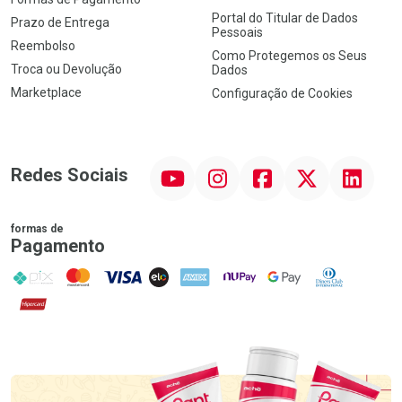
Portal do Titular de Dados
Prazo de Entrega
Pessoais
Reembolso
Como Protegemos os Seus
Troca ou Devolução
Dados
Marketplace
Configuração de Cookies
YouTube
Instagram
Facebook
Twitter
Linkedin
Redes Sociais
formas de
Pagamento
PIX
MasterCard
VISA
ELO
AMEX
NuPay
Google Pay
Diners Club
Hipercard
Promoção em Destaque