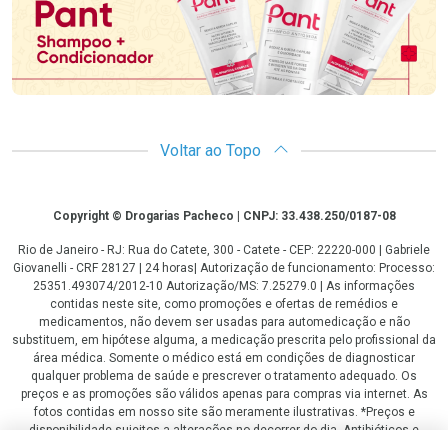
Voltar ao Topo
Copyright
Copyright © Drogarias Pacheco | CNPJ: 33.438.250/0187-08
Rio de Janeiro - RJ: Rua do Catete, 300 - Catete - CEP: 22220-000 | Gabriele
Giovanelli - CRF 28127 | 24 horas| Autorização de funcionamento: Processo:
25351.493074/2012-10 Autorização/MS: 7.25279.0 | As informações
contidas neste site, como promoções e ofertas de remédios e
medicamentos, não devem ser usadas para automedicação e não
substituem, em hipótese alguma, a medicação prescrita pelo profissional da
área médica. Somente o médico está em condições de diagnosticar
qualquer problema de saúde e prescrever o tratamento adequado. Os
preços e as promoções são válidos apenas para compras via internet. As
fotos contidas em nosso site são meramente ilustrativas. *Preços e
disponibilidade sujeitos a alterações no decorrer do dia. Antibióticos e
antimicrobianos vendas apenas em lojas físicas ou televendas. Portaria nº