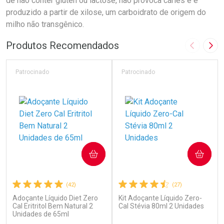
de não conter glúten ou lactose, não provoca cáries e é
produzido a partir de xilose, um carboidrato de origem do
milho não transgênico.
Produtos Recomendados
Imagem A
Pró
Patrocinado
Patrocinado
COMPRAR
COMPRAR
(42)
(27)
Adoçante Líquido Diet Zero
Kit Adoçante Líquido Zero-
Cal Eritritol Bem Natural 2
Cal Stévia 80ml 2 Unidades
Unidades de 65ml