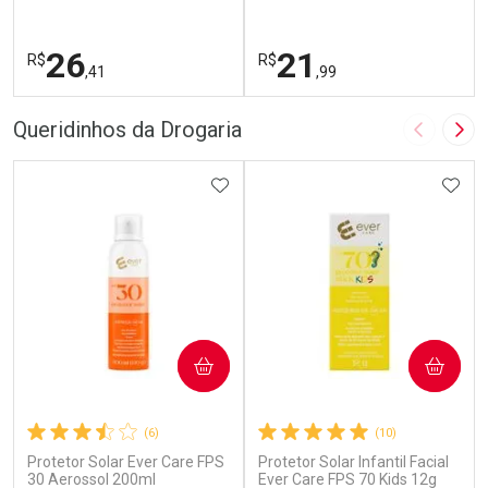
26
21
R$
R$
,41
,99
FECHAR
F
FECHAR
F
Queridinhos da Drogaria
Imagem A
Pró
Laboratório
Laboratório
Por Menos
ADICIONAR AOS FAVORITOS
Por Menos
ADIC
COMPRAR
COMPRAR
(6)
(10)
Protetor Solar Ever Care FPS
Protetor Solar Infantil Facial
Ativar Desconto
Ativar Desconto
30 Aerossol 200ml
Ever Care FPS 70 Kids 12g