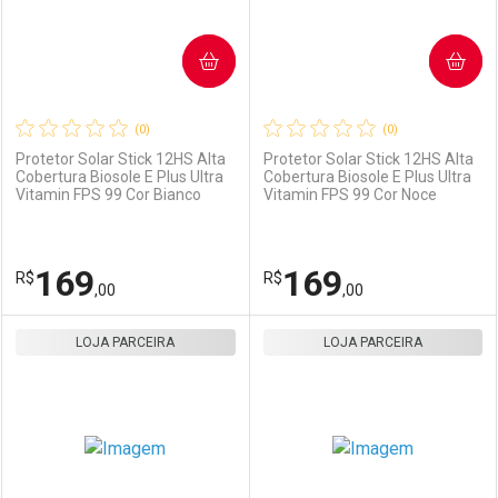
COMPRAR
COMPRAR
(0)
(0)
Protetor Solar Stick 12HS Alta
Protetor Solar Stick 12HS Alta
Cobertura Biosole E Plus Ultra
Cobertura Biosole E Plus Ultra
Vitamin FPS 99 Cor Bianco
Vitamin FPS 99 Cor Noce
Ativar Desconto
Ativar Desconto
Comprar sem Desconto
Comprar sem Desconto
169
169
R$
Comprar sem Desconto
R$
Comprar sem Desconto
Por R$ 169,00/cada
Por R$ 169,00/cada
,00
,00
Por R$ 169,00/cada
Por R$ 169,00/cada
LOJA PARCEIRA
FECHAR
FECHAR
LOJA PARCEIRA
F
F
Laboratório
Por Menos
Laboratório
Por Menos