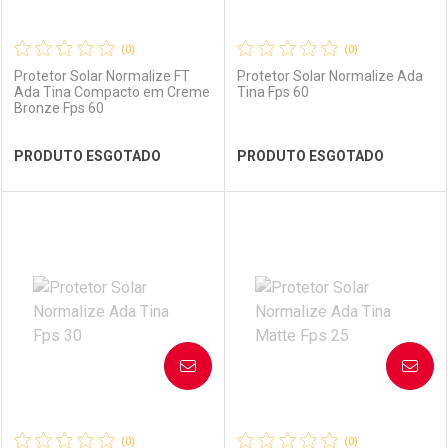
(0)
(0)
Protetor Solar Normalize FT
Protetor Solar Normalize Ada
Ada Tina Compacto em Creme
Tina Fps 60
Bronze Fps 60
Ver Desconto Convênio
Ver Desconto Convênio
PRODUTO ESGOTADO
PRODUTO ESGOTADO
FECHAR
FECHAR
FEC
FEC
Laboratório
Por Menos
Laboratório
Por Menos
AVISE-ME
AVISE-ME
(0)
(0)