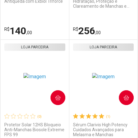
Antiqueda com Exbiol Triforce
Hidratação, Proteção e
Clareamento de Manchas e
Ativar Desconto
Ativar Desconto
Cicatrizes
Comprar sem Desconto
Comprar sem Desconto
140
256
R$
Comprar sem Desconto
R$
Comprar sem Desconto
Por R$ 280,00/cada
Por R$ 64,00/cada
,00
,00
Por R$ 280,00/cada
Por R$ 64,00/cada
LOJA PARCEIRA
FECHAR
FECHAR
LOJA PARCEIRA
F
F
Laboratório
Por Menos
Laboratório
Por Menos
COMPRAR
COMPRAR
(0)
(1)
Protetor Solar 12HS Bloqueio
Sérum Clarivis High Potency
Anti-Manchas Biosole Extreme
Cuidados Avançados para
FPS 99
Melasma e Manchas