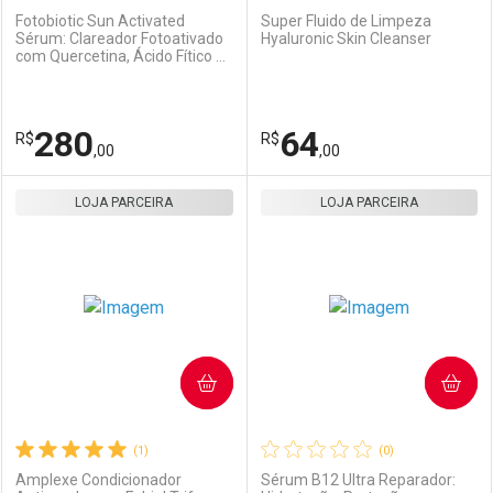
Fotobiotic Sun Activated
Super Fluido de Limpeza
Sérum: Clareador Fotoativado
Hyaluronic Skin Cleanser
com Quercetina, Ácido Fítico e
Ativar Desconto
Ativar Desconto
Niacinamida
Comprar sem Desconto
Comprar sem Desconto
280
64
R$
Comprar sem Desconto
R$
Comprar sem Desconto
Por R$ 320,00/cada
Por R$ 130,00/cada
,00
,00
Por R$ 320,00/cada
Por R$ 130,00/cada
LOJA PARCEIRA
FECHAR
FECHAR
LOJA PARCEIRA
F
F
Laboratório
Por Menos
Laboratório
Por Menos
COMPRAR
COMPRAR
(1)
(0)
Amplexe Condicionador
Sérum B12 Ultra Reparador: