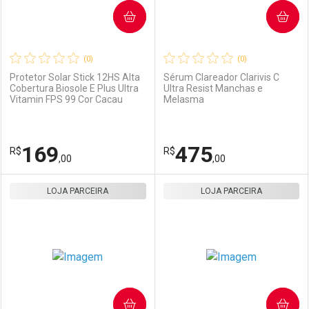
COMPRAR
COMPRAR
(0)
(0)
Protetor Solar Stick 12HS Alta
Sérum Clareador Clarivis C
Cobertura Biosole E Plus Ultra
Ultra Resist Manchas e
Vitamin FPS 99 Cor Cacau
Melasma
Ativar Desconto
Ativar Desconto
Comprar sem Desconto
Comprar sem Desconto
169
475
R$
Comprar sem Desconto
R$
Comprar sem Desconto
Por R$ 169,00/cada
Por R$ 169,00/cada
,00
,00
Por R$ 169,00/cada
Por R$ 169,00/cada
LOJA PARCEIRA
FECHAR
FECHAR
LOJA PARCEIRA
F
F
Laboratório
Por Menos
Laboratório
Por Menos
COMPRAR
COMPRAR