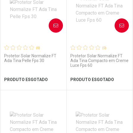
AVISE-ME
AVISE-ME
(0)
(0)
Protetor Solar Normalize FT
Protetor Solar Normalize FT
Ada Tina Pelle Fps 30
Ada Tina Compacto em Creme
Luce Fps 60
Ativar Desconto
PRODUTO ESGOTADO
PRODUTO ESGOTADO
Comprar sem Desconto
Ver Desconto Convênio
Comprar sem Desconto
Por R$ 175,00/cada
Por R$ 175,00/cada
FECHAR
FECHAR
FEC
FEC
Laboratório
Por Menos
Laboratório
Por Menos