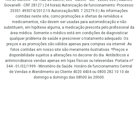
Giovanelli - CRF 28127 | 24 horas| Autorização de funcionamento: Processo:
25351.493074/2012-10 Autorização/MS: 7.25279.0 | As informações
contidas neste site, como promoções e ofertas de remédios e
medicamentos, não devem ser usadas para automedicação e não
substituem, em hipótese alguma, a medicação prescrita pelo profissional da
área médica. Somente o médico está em condições de diagnosticar
qualquer problema de saúde e prescrever o tratamento adequado. Os
preços e as promoções são válidos apenas para compras via internet. As
fotos contidas em nosso site são meramente ilustrativas. *Preços e
disponibilidade sujeitos a alterações no decorrer do dia. Antibióticos e
antimicrobianos vendas apenas em lojas físicas ou televendas. Portaria nº
344 - 01/02/1999 - Ministério da Saúde. Horário de funcionamento Central
de Vendas e Atendimento ao Cliente 4020 4404 ou 0800 282 10 10 de
domingo a domingo das 08h00 às 20h00.
LGPD Aceite os Cookies