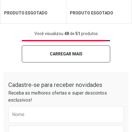
Ver Desconto Convênio
Ver Desconto Convênio
PRODUTO ESGOTADO
PRODUTO ESGOTADO
FECHAR
FECHAR
FEC
FEC
Você visualizou
48
de
51
produtos
Laboratório
Por Menos
Laboratório
Por Menos
CARREGAR MAIS
Tudo sobre a Drogarias Pacheco
Cadastre-se para receber novidades
Receba as melhores ofertas e super descontos
exclusivos!
Preencha o formulário abaixo para receber 
Nome
Ver Desconto Convênio
Ver Desconto Convênio