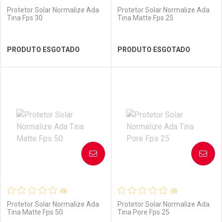
Protetor Solar Normalize Ada
Protetor Solar Normalize Ada
Tina Fps 30
Tina Matte Fps 25
Ver Desconto Convênio
Ver Desconto Convênio
PRODUTO ESGOTADO
PRODUTO ESGOTADO
FECHAR
FECHAR
FEC
FEC
Laboratório
Por Menos
Laboratório
Por Menos
AVISE-ME
AVISE-ME
(0)
(0)
Protetor Solar Normalize Ada
Protetor Solar Normalize Ada
Tina Matte Fps 50
Tina Pore Fps 25