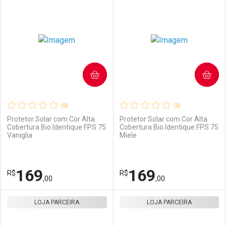
Laboratório
Por Menos
Laboratório
Por Menos
COMPRAR
COMPRAR
(0)
(0)
Protetor Solar com Cor Alta
Protetor Solar com Cor Alta
Cobertura Bio.Identique FPS 75
Cobertura Bio.Identique FPS 75
Vaniglia
Miele
Ativar Desconto
Ativar Desconto
Comprar sem Desconto
Comprar sem Desconto
169
169
R$
Comprar sem Desconto
R$
Comprar sem Desconto
Por R$ 169,00/cada
Por R$ 145,00/cada
,00
,00
Por R$ 169,00/cada
Por R$ 145,00/cada
LOJA PARCEIRA
FECHAR
FECHAR
LOJA PARCEIRA
F
F