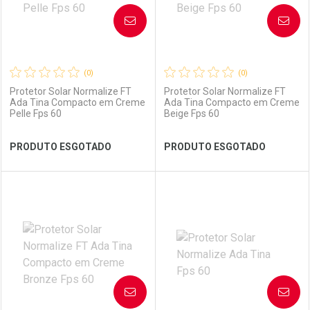
AVISE-ME
AVISE-ME
(0)
(0)
Protetor Solar Normalize FT
Protetor Solar Normalize FT
Ada Tina Compacto em Creme
Ada Tina Compacto em Creme
Pelle Fps 60
Beige Fps 60
Ver Desconto Convênio
Ver Desconto Convênio
PRODUTO ESGOTADO
PRODUTO ESGOTADO
FECHAR
FECHAR
FEC
FEC
Laboratório
Por Menos
Laboratório
Por Menos
AVISE-ME
AVISE-ME