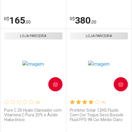
Ativar Desconto
Ativar Desconto
Comprar sem Desconto
Comprar sem Desconto
165
380
R$
Comprar sem Desconto
R$
Comprar sem Desconto
Por R$ 140,00/cada
Por R$ 256,00/cada
,00
,00
Por R$ 140,00/cada
Por R$ 256,00/cada
LOJA PARCEIRA
FECHAR
FECHAR
LOJA PARCEIRA
F
F
Laboratório
Por Menos
Laboratório
Por Menos
COMPRAR
COMPRAR
(0)
(4)
Pure C 20 Hyalo Clareador com
Protetor Solar 12HS Fluido
Vitamina C Pura 20% e Ácido
Com Cor Toque Seco Biosole
Hialurônico
Fluid FPS 98 Cor Médio Claro
Ativar Desconto
Ativar Desconto