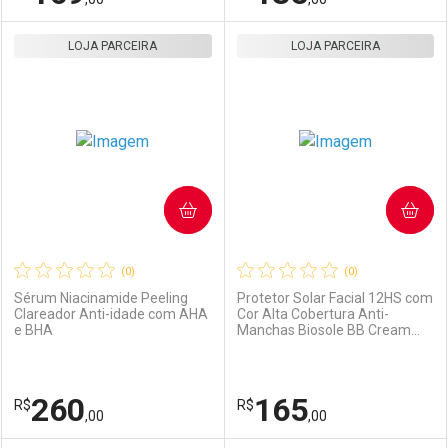
LOJA PARCEIRA
FECHAR
FECHAR
LOJA PARCEIRA
F
F
Laboratório
Por Menos
Laboratório
Por Menos
COMPRAR
COMPRAR
(0)
(0)
Sérum Niacinamide Peeling
Protetor Solar Facial 12HS com
Clareador Anti-idade com AHA
Cor Alta Cobertura Anti-
e BHA
Manchas Biosole BB Cream
Ativar Desconto
Ativar Desconto
FPS 60 Vaniglia
Comprar sem Desconto
Comprar sem Desconto
260
165
R$
Comprar sem Desconto
R$
Comprar sem Desconto
Por R$ 169,00/cada
Por R$ 135,00/cada
,00
,00
Por R$ 169,00/cada
Por R$ 135,00/cada