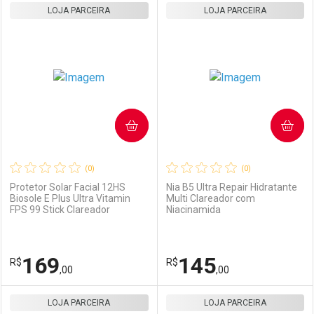
LOJA PARCEIRA
FECHAR
FECHAR
LOJA PARCEIRA
F
F
Laboratório
Por Menos
Laboratório
Por Menos
COMPRAR
COMPRAR
(0)
(0)
Protetor Solar Facial 12HS
Nia B5 Ultra Repair Hidratante
Biosole E Plus Ultra Vitamin
Multi Clareador com
FPS 99 Stick Clareador
Niacinamida
Ativar Desconto
Ativar Desconto
Comprar sem Desconto
Comprar sem Desconto
169
145
R$
Comprar sem Desconto
R$
Comprar sem Desconto
Por R$ 260,00/cada
Por R$ 165,00/cada
,00
,00
Por R$ 260,00/cada
Por R$ 165,00/cada
LOJA PARCEIRA
FECHAR
FECHAR
LOJA PARCEIRA
F
F