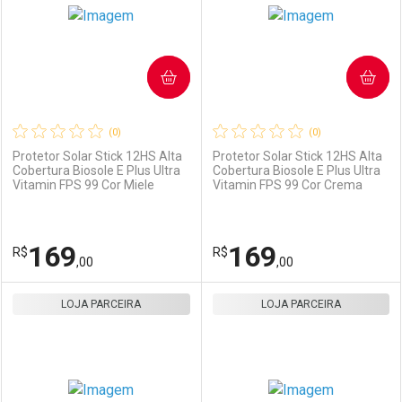
COMPRAR
COMPRAR
(0)
(0)
Protetor Solar Stick 12HS Alta
Protetor Solar Stick 12HS Alta
Cobertura Biosole E Plus Ultra
Cobertura Biosole E Plus Ultra
Vitamin FPS 99 Cor Miele
Vitamin FPS 99 Cor Crema
Ativar Desconto
Ativar Desconto
Comprar sem Desconto
Comprar sem Desconto
169
169
R$
Comprar sem Desconto
R$
Comprar sem Desconto
Por R$ 169,00/cada
Por R$ 165,00/cada
,00
,00
Por R$ 169,00/cada
Por R$ 165,00/cada
LOJA PARCEIRA
FECHAR
FECHAR
LOJA PARCEIRA
F
F
Laboratório
Por Menos
Laboratório
Por Menos