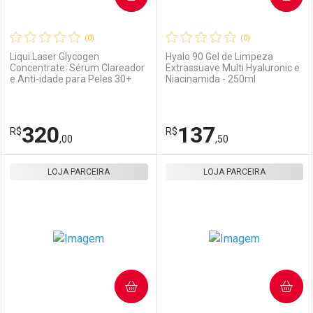
(0)
(0)
Liqui.Laser Glycogen
Hyalo 90 Gel de Limpeza
Concentrate: Sérum Clareador
Extrassuave Multi Hyaluronic e
e Anti-idade para Peles 30+
Niacinamida - 250ml
Ativar Desconto
Ativar Desconto
Comprar sem Desconto
Comprar sem Desconto
320
137
R$
Comprar sem Desconto
R$
Comprar sem Desconto
Por R$ 169,00/cada
Por R$ 475,00/cada
,00
,50
Por R$ 169,00/cada
Por R$ 475,00/cada
LOJA PARCEIRA
FECHAR
FECHAR
LOJA PARCEIRA
F
F
Laboratório
Por Menos
Laboratório
Por Menos
COMPRAR
COMPRAR