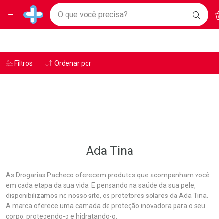
Drogarias Pacheco
Menu
A
Ir direto para a home
O que você precisa?
BAIX
Baixe nosso APP e aproveite Ofertas Exclusivas!
BUSC
O AP
Navegue pela página
Ir direto para o conteúdo
Faça a sua busca
Ir direto para a busca
Ir direto para a conta
Ir direto para a ajuda
Âncoras
Breadcrumb
Filtros
Ordenar por
Drogarias Pacheco
Ada Tina
Ir direto para a notificações
Ir direto para o carrinho
Ir direto para o menu
Ada Tina
As Drogarias Pacheco oferecem produtos que acompanham você
em cada etapa da sua vida. E pensando na saúde da sua pele,
disponibilizamos no nosso site, os protetores solares da Ada Tina.
A marca oferece uma camada de proteção inovadora para o seu
corpo: protegendo-o e hidratando-o.