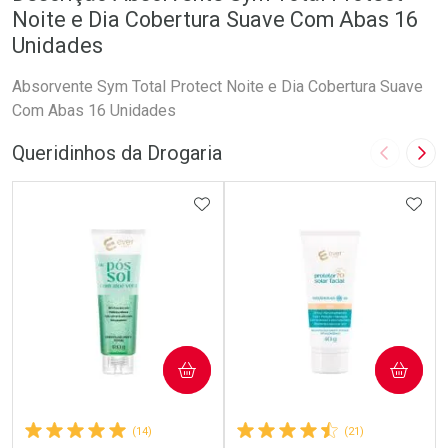
Noite e Dia Cobertura Suave Com Abas 16
Unidades
Absorvente Sym Total Protect Noite e Dia Cobertura Suave
Com Abas 16 Unidades
Queridinhos da Drogaria
Imagem A
Pró
ADICIONAR AOS FAVORITOS
ADIC
COMPRAR
COMPRAR
(14)
(21)