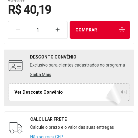
R$ 43,49
R$ 40,19
REMOVER UMA UNIDADE
AUMENTAR UMA UNIDADE
COMPRAR
DESCONTO
CONVÊNIO
Exclusivo para clientes cadastrados no programa
Saiba Mais
Ver Desconto Convênio
CALCULAR FRETE
Formulário para Calcular o Frete
Calcule o prazo e o valor das suas entregas
Não sei meu CEP