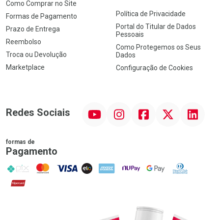
Como Comprar no Site
Política de Privacidade
Formas de Pagamento
Portal do Titular de Dados
Prazo de Entrega
Pessoais
Reembolso
Como Protegemos os Seus
Troca ou Devolução
Dados
Marketplace
Configuração de Cookies
YouTube
Instagram
Facebook
Twitter
Linkedin
Redes Sociais
formas de
Pagamento
PIX
MasterCard
VISA
ELO
AMEX
NuPay
Google Pay
Diners Club
Hipercard
Promoção em Destaque