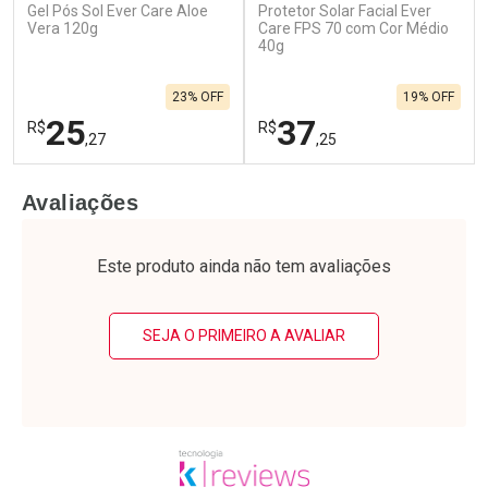
Gel Pós Sol Ever Care Aloe
Protetor Solar Facial Ever
Vera 120g
Care FPS 70 com Cor Médio
40g
23% OFF
19% OFF
25
37
R$
R$
,27
,25
FECHAR
F
FECHAR
F
Avaliações
Laboratório
Laboratório
Por Menos
Por Menos
Este produto ainda não tem avaliações
SEJA O PRIMEIRO A AVALIAR