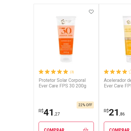
ADICIONAR AOS 
(3)
Protetor Solar Corporal
Acelerador d
Ever Care FPS 30 200g
Ever Care F
22% OFF
41
21
R$
R$
,27
,86
COMPRAR
COMPRAR