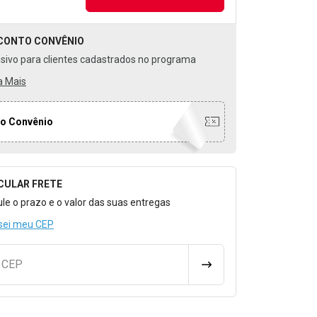
CONTO
CONVÊNIO
usivo para clientes cadastrados no programa
a Mais
o Convênio
CULAR FRETE
o para Calcular o Frete
ule o prazo e o valor das suas entregas
sei meu CEP
u CEP
CALCULAR FRETE