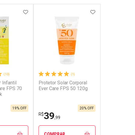
FAVORITOS
ADICIONAR AOS FAVORITOS
ADICIONAR AOS 
(10)
(1)
 Infantil
Protetor Solar Corporal
are FPS 70
Ever Care FPS 50 120g
k
19% OFF
20% OFF
39
R$
,99
COMPRAR