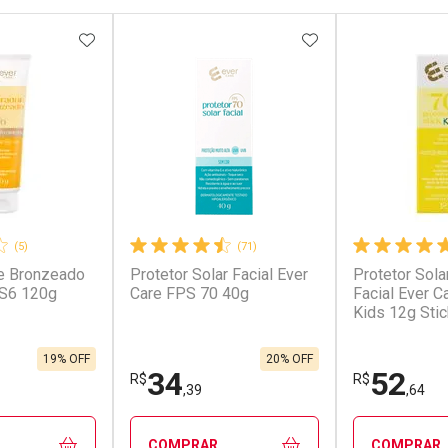
FAVORITOS
ADICIONAR AOS FAVORITOS
ADICIONAR AOS 
(5)
(71)
e Bronzeado
Protetor Solar Facial Ever
Protetor Solar
PS6 120g
Care FPS 70 40g
Facial Ever C
Kids 12g Stic
19% OFF
20% OFF
34
52
R$
R$
,39
,64
COMPRAR
COMPRAR