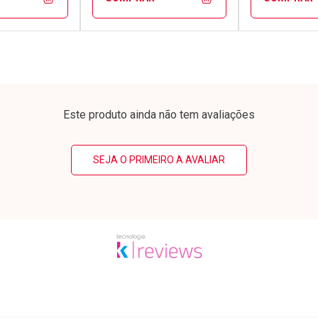
FECHAR
FECHAR
FECHAR
FECHAR
rio
Laboratório
Laborató
os
Por Menos
Por Men
Este produto ainda não tem avaliações
SEJA O PRIMEIRO A AVALIAR
conto
Ativar Desconto
Ativar Desc