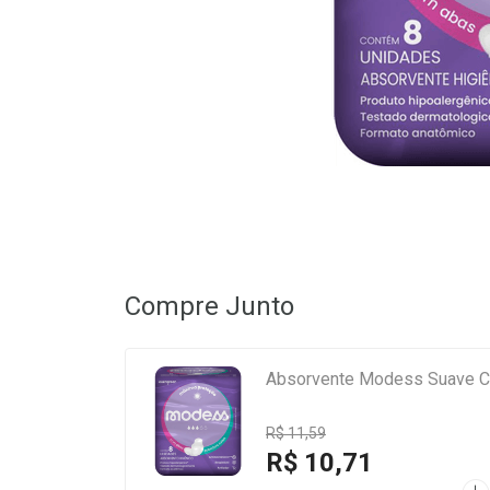
Compre Junto
Absorvente Modess Suave 
R$ 11,59
R$ 10,71