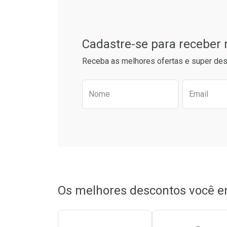
Tudo sobre a Drogarias 
Comprar sem Desconto
Comprar s
Comprar sem Desconto
Comprar s
Por R$ 41,27/cada
Por R$ 21,8
Por R$ 41,27/cada
Por R$ 21,8
Cadastre-se para receber
Receba as melhores ofertas e super des
Preencha o formulário aba
Nome
Email
Os melhores descontos você e