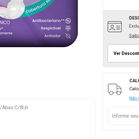
DES
Excl
Saib
Ver Descont
CAL
Formulári
Calc
Não 
C/Abas C/8Un
Informe se