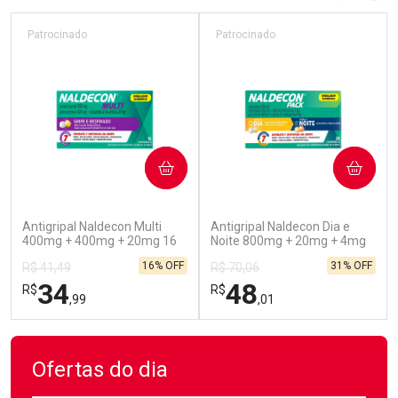
Patrocinado
Patrocinado
COMPRAR
COMPRAR
(52)
(45)
Antigripal Naldecon Multi
Antigripal Naldecon Dia e
400mg + 400mg + 20mg 16
Noite 800mg + 20mg + 4mg
Comprimidos
24 comprimidos
16% OFF
31% OFF
R$ 41,49
R$ 70,06
34
48
R$
R$
,99
,01
FECHAR
FECHAR
FEC
FEC
Laboratório
Laboratório
Por Menos
Por Menos
Ofertas do dia