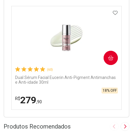
ADICIO
Ativar Desconto
COMPRAR
Comprar sem Desconto
Comprar sem Desconto
Por R$ 97,90/cada
Por R$ 97,90/cada
(60)
Dual Sérum Facial Eucerin Anti-Pigment Antimanchas
e Anti-idade 30ml
18% OFF
279
R$
,90
FECHAR
FECHAR
Laboratório
Por Menos
Produtos Recomendados
Imagem A
Pró