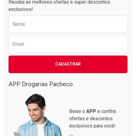
Receba as melhores ofertas e super descontos
exclusivos!
Preencha o formulário abaixo para receber 
Nome
Email
Ativar Desconto
Ativar Desconto
CADASTRAR
Comprar sem Desconto
Comprar sem Desconto
Comprar sem Desconto
Comprar sem Desconto
Por R$ 87,99/cada
Por R$ 137,94/cada
Por R$ 87,99/cada
Por R$ 137,94/cada
APP Drogarias Pacheco
Baixe o
APP
e confira
ofertas e descontos
exclusivos para você!