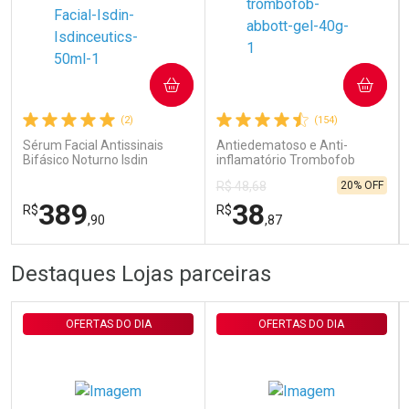
Ativar Desconto
COMPRAR
COMPRAR
Comprar sem Desconto
Comprar sem Desconto
Por R$ 29,30/cada
Por R$ 29,30/cada
(2)
(154)
Sérum Facial Antissinais
Antiedematoso e Anti-
Bifásico Noturno Isdin
inflamatório Trombofob
Isdinceutics Retinal com
200U/g 40g
20% OFF
R$ 48,68
Retinaldeído 50ml
389
38
R$
R$
,90
,87
FECHAR
FECHAR
FEC
FEC
Destaques Lojas parceiras
Laboratório
Laboratório
Por Menos
Por Menos
OFERTAS DO DIA
OFERTAS DO DIA