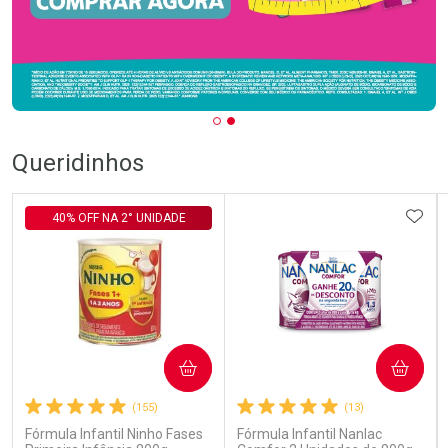
Queridinhos
ADIC
40% OFF NA 2° UNIDADE
COMPRAR
COMPRAR
(155)
(13)
Fórmula Infantil Ninho Fases
Fórmula Infantil Nanlac