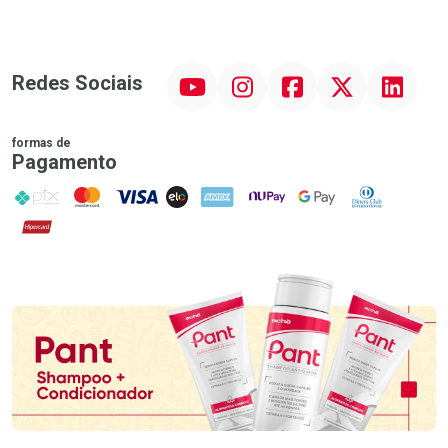
YouTube
Instagram
Facebook
Twitter
Linkedin
Redes Sociais
formas de
Pagamento
PIX
MasterCard
VISA
ELO
AMEX
NuPay
Google Pay
Diners Club
Hipercard
Promoção em Destaque