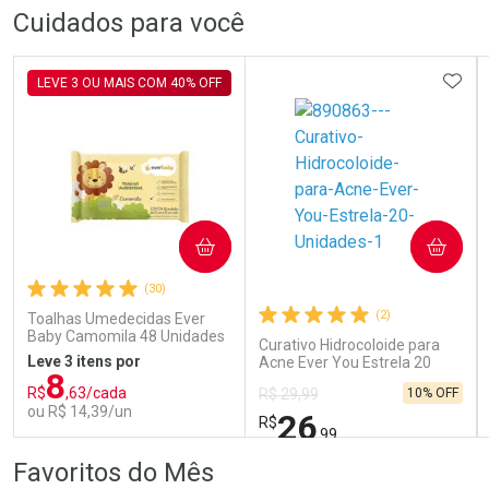
FECHAR
FECHAR
FEC
FEC
Cuidados para você
Dermaclub
Dermaclub
Por Menos
Por Menos
ADIC
LEVE 3 OU MAIS COM 40% OFF
COMPRAR
COMPRAR
Ativar Desconto
Ativar Desconto
(30)
Comprar sem Desconto
Comprar sem Desconto
Comprar sem Desconto
Comprar sem Desconto
(2)
Toalhas Umedecidas Ever
Por R$ 70,79/cada
Por R$ 70,79/cada
Por R$ 70,79/cada
Por R$ 70,79/cada
Baby Camomila 48 Unidades
Curativo Hidrocoloide para
Leve 3 itens por
Acne Ever You Estrela 20
8
Unidades
R$
,63/cada
10% OFF
R$ 29,99
ou R$ 14,39/un
26
R$
,99
FECHAR
FECHAR
FEC
FEC
Favoritos do Mês