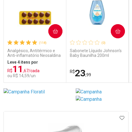
COMPRAR
COMPRAR
(118)
(0)
Analgésico, Antitérmico e
Sabonete Líquido Johnson's
Anti-inflamatório Neosaldina
Baby Baunilha 200ml
30mg + 300mg + 30mg 10
Leve 4 itens por
Drágeas
11
23
R$
,67/cada
R$
,99
ou R$ 14,59/un
FECHAR
FECHAR
FEC
FEC
Laboratório
Laboratório
Por Menos
Por Menos
IONAR AOS FAVORITOS
ADIC