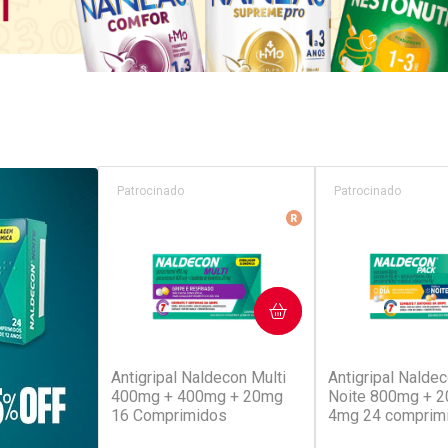
Patrocinado
Patrocinado
Medicamento De Refer
COMPRAR
COM
(52)
(4
Antigripal Naldecon Multi
Antigripal Naldec
400mg + 400mg + 20mg
Noite 800mg + 
16 Comprimidos
4mg 24 comprim