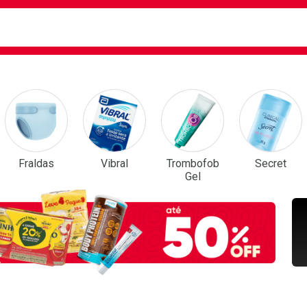
ca
isa?
em Destaque
Fraldas
Vibral
Trombofob
Secret
Gel