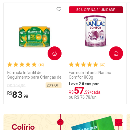
ADICIONAR AOS FAVORITOS
50% OFF NA 2° UNIDADE
COMPRAR
COMPRAR
(10)
(37)
Fórmula Infantil de
Fórmula Infantil Nanlac
Seguimento para Crianças de
Comfor 800g
Primeira Infância Nestonutri
Leve 2 itens por
20% OFF
R$ 104,99
2 Unidades de 800g cada
57
83
R$
,59/cada
R$
,98
ou R$ 76,78/un
FECHAR
FECHAR
FEC
FEC
Laboratório
Laboratório
Por Menos
Por Menos