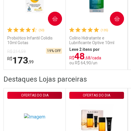
Ativar Desconto
COMPRAR
COMPRAR
(50)
(135)
Comprar sem Desconto
Comprar sem Desconto
Por R$ 29,90/cada
Por R$ 29,90/cada
Probiótico Infantil Colidis
Colírio Hidratante e
10ml Gotas
Lubrificante Optive 10ml
Leve 2 itens por
19% OFF
R$ 214,59
48
173
R$
,68/cada
R$
,99
ou R$ 64,90/un
FECHAR
FECHAR
FEC
FEC
Destaques Lojas parceiras
Laboratório
Laboratório
Por Menos
Por Menos
OFERTAS DO DIA
OFERTAS DO DIA