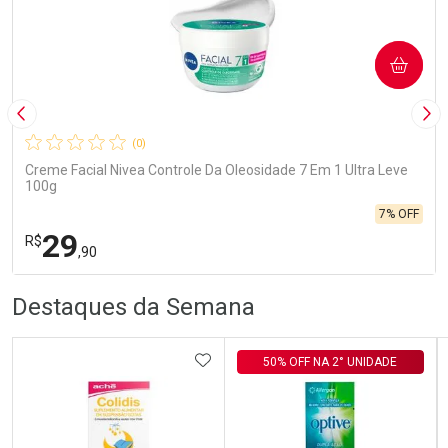
COMPRAR
Imagem Anterior
Pró
(0)
Creme Facial Nivea Controle Da Oleosidade 7 Em 1 Ultra Leve
100g
7% OFF
29
R$
,90
R
R
FECHA
FECHA
Destaques da Semana
Laboratório
Por Menos
ADICIONAR AOS FAVORITOS
50% OFF NA 2° UNIDADE