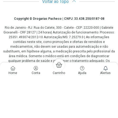
Voltar ao Topo
Copyright
Copyright © Drogarias Pacheco | CNPJ: 33.438.250/0187-08
Rio de Janeiro - RJ: Rua do Catete, 300 - Catete - CEP: 22220-000 | Gabriele
Giovanelli - CRF 28127 | 24 horas| Autorização de funcionamento: Processo:
25351.493074/2012-10 Autorização/MS: 7.25279.0 | As informações
contidas neste site, como promoções e ofertas de remédios e
medicamentos, não devem ser usadas para automedicação e não
substituem, em hipótese alguma, a medicação prescrita pelo profissional da
área médica. Somente o médico está em condições de diagnosticar
qualquer problema de saúde e prescrever o tratamento adequado. Os
preços e as promoções são válidos apenas para compras via internet. As
fotos contidas em nosso site são meramente ilustrativas. *Preços e
Home
Conta
Carrinho
Ajuda
Alertas
disponibilidade sujeitos a alterações no decorrer do dia. Antibióticos e
antimicrobianos vendas apenas em lojas físicas ou televendas. Portaria nº
344 - 01/02/1999 - Ministério da Saúde. Horário de funcionamento Central
de Vendas e Atendimento ao Cliente 4020 4404 ou 0800 282 10 10 de
domingo a domingo das 08h00 às 20h00.
LGPD Aceite os Cookies