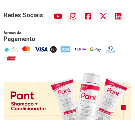
YouTube
Instagram
Facebook
Twitter
Linkedin
Redes Sociais
formas de
Pagamento
PIX
MasterCard
VISA
ELO
AMEX
NuPay
Google Pay
Diners Club
Hipercard
Promoção em Destaque