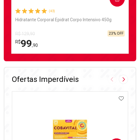
(43)
Hidratante Corporal Epidrat Corpo Intensivo 450g
23% OFF
R$ 129,90
99
R$
,90
FECHAR
FECHAR
Laboratório
Por Menos
Ofertas Imperdíveis
Imagem Anter
Próxima
ADICIO
Ativar Desconto