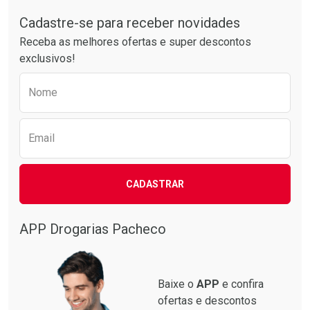
Tudo sobre a Drogarias Pacheco
Laboratório
Laboratório
Por Menos
Por Menos
Cadastre-se para receber novidades
Receba as melhores ofertas e super descontos
exclusivos!
Preencha o formulário abaixo para receber 
Nome
Email
Ativar Desconto
Ativar Desconto
CADASTRAR
Comprar sem Desconto
Comprar sem Desconto
Comprar sem Desconto
Comprar sem Desconto
Por R$ 87,99/cada
Por R$ 137,94/cada
Por R$ 87,99/cada
Por R$ 137,94/cada
APP Drogarias Pacheco
Baixe o
APP
e confira
ofertas e descontos