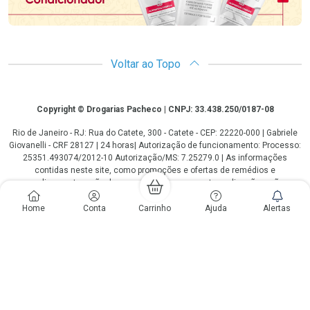
Voltar ao Topo
Copyright
Copyright © Drogarias Pacheco | CNPJ: 33.438.250/0187-08
Rio de Janeiro - RJ: Rua do Catete, 300 - Catete - CEP: 22220-000 | Gabriele
Giovanelli - CRF 28127 | 24 horas| Autorização de funcionamento: Processo:
25351.493074/2012-10 Autorização/MS: 7.25279.0 | As informações
contidas neste site, como promoções e ofertas de remédios e
medicamentos, não devem ser usadas para automedicação e não
substituem, em hipótese alguma, a medicação prescrita pelo profissional da
área médica. Somente o médico está em condições de diagnosticar
Home
Conta
Carrinho
Ajuda
Alertas
qualquer problema de saúde e prescrever o tratamento adequado. Os
preços e as promoções são válidos apenas para compras via internet. As
fotos contidas em nosso site são meramente ilustrativas. *Preços e
disponibilidade sujeitos a alterações no decorrer do dia. Antibióticos e
antimicrobianos vendas apenas em lojas físicas ou televendas. Portaria nº
344 - 01/02/1999 - Ministério da Saúde. Horário de funcionamento Central
de Vendas e Atendimento ao Cliente 4020 4404 ou 0800 282 10 10 de
domingo a domingo das 08h00 às 20h00.