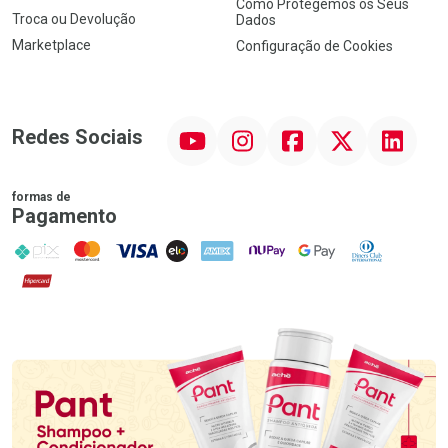
Como Protegemos os Seus
Troca ou Devolução
Dados
Marketplace
Configuração de Cookies
YouTube
Instagram
Facebook
Twitter
Linkedin
Redes Sociais
formas de
Pagamento
PIX
MasterCard
VISA
ELO
AMEX
NuPay
Google Pay
Diners Club
Hipercard
Promoção em Destaque