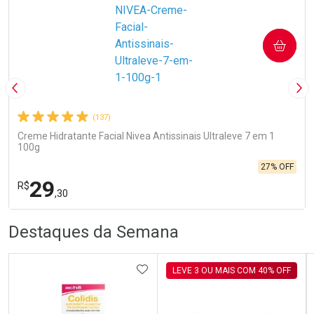
COMPRAR
Imagem Anterior
Pró
(137)
Creme Hidratante Facial Nivea Antissinais Ultraleve 7 em 1
100g
27% OFF
29
R$
,30
R
R
FECHA
FECHA
Destaques da Semana
Laboratório
Por Menos
ADICIONAR AOS FAVORITOS
LEVE 3 OU MAIS COM 40% OFF