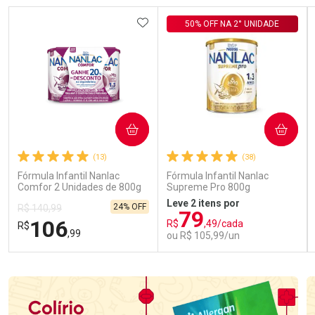
ADICIONAR AOS FAVORITOS
50% OFF NA 2° UNIDADE
COMPRAR
COMPRAR
(13)
(38)
Fórmula Infantil Nanlac
Fórmula Infantil Nanlac
Comfor 2 Unidades de 800g
Supreme Pro 800g
Leve 2 itens por
24% OFF
R$ 140,99
79
106
R$
,49/cada
R$
,99
ou R$ 105,99/un
FECHAR
FECHAR
FEC
FEC
Laboratório
Laboratório
Por Menos
Por Menos