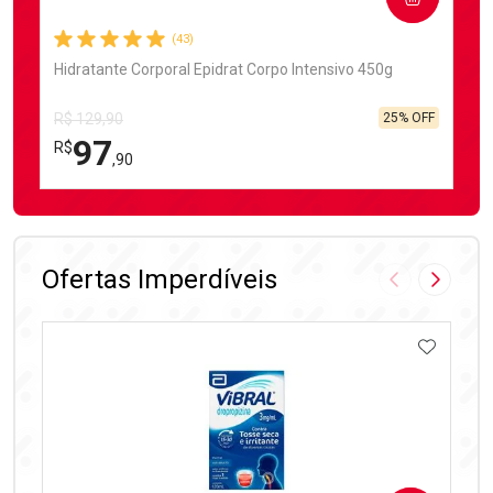
(43)
Hidratante Corporal Epidrat Corpo Intensivo 450g
25% OFF
R$ 129,90
97
R$
,90
FECHAR
FECHAR
Laboratório
Por Menos
Ofertas Imperdíveis
Imagem Anter
Próxima
ADICIO
Ativar Desconto