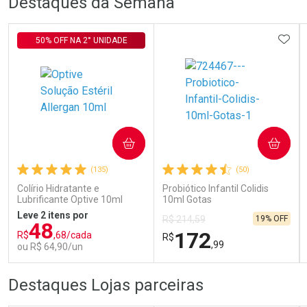
Destaques da Semana
Laboratório
Por Menos
ADIC
50% OFF NA 2° UNIDADE
COMPRAR
COMPRAR
Ativar Desconto
(135)
(50)
Colírio Hidratante e
Probiótico Infantil Colidis
Lubrificante Optive 10ml
10ml Gotas
Comprar sem Desconto
Comprar sem Desconto
Por R$ 29,30/cada
Por R$ 29,30/cada
Leve 2 itens por
19% OFF
R$ 214,59
48
172
R$
,68/cada
R$
,99
ou R$ 64,90/un
FECHAR
FECHAR
FEC
FEC
Destaques Lojas parceiras
Laboratório
Laboratório
Por Menos
Por Menos