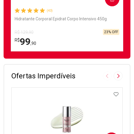
(43)
Hidratante Corporal Epidrat Corpo Intensivo 450g
23% OFF
R$ 129,90
99
R$
,90
FECHAR
FECHAR
Laboratório
Por Menos
Ofertas Imperdíveis
Imagem Anter
Próxima
ADICIO
Ativar Desconto