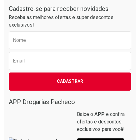
Tudo sobre a Drogarias Pacheco
Laboratório
Laboratório
Por Menos
Por Menos
Cadastre-se para receber novidades
Receba as melhores ofertas e super descontos
exclusivos!
Preencha o formulário abaixo para receber 
Nome
Email
Ativar Desconto
Ativar Desconto
CADASTRAR
Comprar sem Desconto
Comprar sem Desconto
Comprar sem Desconto
Comprar sem Desconto
Por R$ 87,99/cada
Por R$ 137,94/cada
Por R$ 87,99/cada
Por R$ 137,94/cada
APP Drogarias Pacheco
Baixe o
APP
e confira
ofertas e descontos
exclusivos para você!