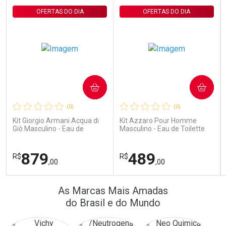
OFERTAS DO DIA
OFERTAS DO DIA
COMPRAR
COMPRAR
Ativar Desconto
Ativar Desconto
(0)
(0)
Comprar sem Desconto
Comprar sem Desconto
Comprar sem Desconto
Comprar sem Desconto
Kit Giorgio Armani Acqua di
Kit Azzaro Pour Homme
Por R$ 64,90/cada
Por R$ 172,99/cada
Por R$ 64,90/cada
Por R$ 172,99/cada
Giò Masculino - Eau de
Masculino - Eau de Toilette
Toilette 100ml + Gel de
100ml + Shampoo
Banho 75ml
879
489
R$
R$
,00
,00
FECHAR
FECHAR
FEC
FEC
As Marcas Mais Amadas
Laboratório
Laboratório
Por Menos
Por Menos
do Brasil e do Mundo