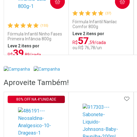
COMPRAR
COMPRAR
(37)
Fórmula Infantil Nanlac
(155)
Comfor 800g
Leve 2 itens por
Fórmula Infantil Ninho Fases
57
Primeira Infância 800g
R$
,59/cada
Leve 2 itens por
ou R$ 76,78/un
39
R$
,89/cada
ou R$ 46,93/un
FECHAR
FECHAR
FEC
FEC
Laboratório
Laboratório
Por Menos
Por Menos
Aproveite Também!
ADIC
80% OFF NA 4°UNIDADE
Ativar Desconto
Ativar Desconto