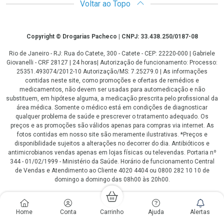
Voltar ao Topo
Copyright
Copyright © Drogarias Pacheco | CNPJ: 33.438.250/0187-08
Rio de Janeiro - RJ: Rua do Catete, 300 - Catete - CEP: 22220-000 | Gabriele
Giovanelli - CRF 28127 | 24 horas| Autorização de funcionamento: Processo:
25351.493074/2012-10 Autorização/MS: 7.25279.0 | As informações
contidas neste site, como promoções e ofertas de remédios e
medicamentos, não devem ser usadas para automedicação e não
substituem, em hipótese alguma, a medicação prescrita pelo profissional da
área médica. Somente o médico está em condições de diagnosticar
qualquer problema de saúde e prescrever o tratamento adequado. Os
preços e as promoções são válidos apenas para compras via internet. As
fotos contidas em nosso site são meramente ilustrativas. *Preços e
disponibilidade sujeitos a alterações no decorrer do dia. Antibióticos e
antimicrobianos vendas apenas em lojas físicas ou televendas. Portaria nº
344 - 01/02/1999 - Ministério da Saúde. Horário de funcionamento Central
de Vendas e Atendimento ao Cliente 4020 4404 ou 0800 282 10 10 de
domingo a domingo das 08h00 às 20h00.
LGPD Aceite os Cookies
Home
Conta
Carrinho
Ajuda
Alertas