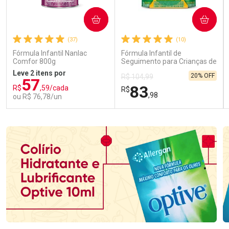
COMPRAR
COMPRAR
(37)
(10)
Fórmula Infantil Nanlac
Fórmula Infantil de
Comfor 800g
Seguimento para Crianças de
Primeira Infância Nestonutri
Leve 2 itens por
20% OFF
R$ 104,99
2 Unidades de 800g cada
57
83
R$
,59/cada
R$
,98
ou R$ 76,78/un
FECHAR
FECHAR
FEC
FEC
Laboratório
Laboratório
Por Menos
Por Menos