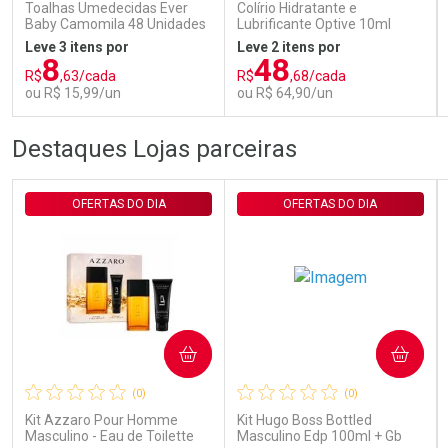
Toalhas Umedecidas Ever
Colírio Hidratante e
Baby Camomila 48 Unidades
Lubrificante Optive 10ml
Leve 3 itens por
Leve 2 itens por
8
48
R$
,63/cada
R$
,68/cada
ou R$ 15,99/un
ou R$ 64,90/un
FECHAR
FECHAR
FEC
FEC
Destaques Lojas parceiras
Laboratório
Laboratório
Por Menos
Por Menos
OFERTAS DO DIA
OFERTAS DO DIA
COMPRAR
COMPRAR
Ativar Desconto
Ativar Desconto
(0)
(0)
Comprar sem Desconto
Comprar sem Desconto
Comprar sem Desconto
Comprar sem Desconto
Kit Azzaro Pour Homme
Kit Hugo Boss Bottled
Por R$ 15,99/cada
Por R$ 64,90/cada
Por R$ 15,99/cada
Por R$ 64,90/cada
Masculino - Eau de Toilette
Masculino Edp 100ml + Gb