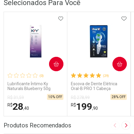
Selecionados Para Você
ADICIONAR AOS FAVORITOS
ADIC
COMPRAR
COMPRAR
(0)
(29)
Lubrificante Íntimo Ky
Escova de Dente Elétrica
Naturals Blueberry 50g
Oral-B PRO 1 Cabeça
Redonda Recarregável 1
10% OFF
28% OFF
R$ 31,59
R$ 278,99
Unidade
28
199
R$
R$
,40
,90
FECHAR
FECHAR
FEC
FEC
Produtos Recomendados
Imagem A
Pró
Laboratório
Laboratório
Por Menos
Por Menos