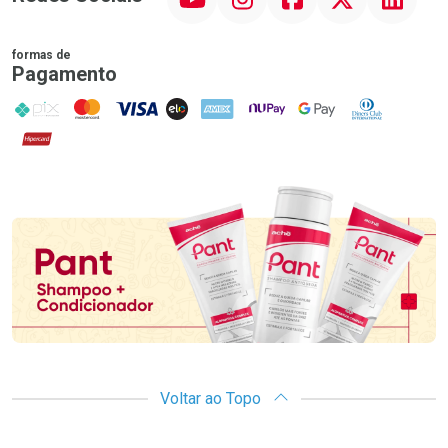
formas de
Pagamento
PIX
MasterCard
VISA
ELO
AMEX
NuPay
Google Pay
Diners Club
Hipercard
Promoção em Destaque
Voltar ao Topo