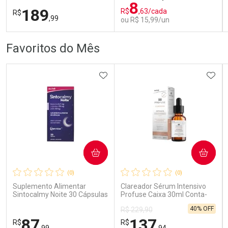
8
189
R$
,63/cada
R$
,99
ou R$ 15,99/un
FECHAR
FECHAR
FEC
FEC
Favoritos do Mês
Dermaclub
Laboratório
Por Menos
Por Menos
ADICIONAR AOS FAVORITOS
ADIC
COMPRAR
COMPRAR
Ativar Desconto
Ativar Desconto
(0)
(0)
Comprar sem Desconto
Comprar sem Desconto
Comprar sem Desconto
Comprar sem Desconto
Suplemento Alimentar
Clareador Sérum Intensivo
Por R$ 189,99/cada
Por R$ 15,99/cada
Por R$ 189,99/cada
Por R$ 15,99/cada
Sintocalmy Noite 30 Cápsulas
Profuse Caixa 30ml Conta-
Gotas
40% OFF
R$ 229,90
87
137
R$
R$