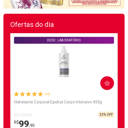
Ofertas do dia
DESC. LABORATÓRIO
COMPRAR
(43)
Hidratante Corporal Epidrat Corpo Intensivo 450g
23% OFF
R$ 129,90
99
R$
,90