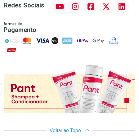
YouTube
Instagram
Facebook
Twitter
Linkedin
Redes Sociais
formas de
Pagamento
PIX
MasterCard
VISA
ELO
AMEX
NuPay
Google Pay
Diners Club
Hipercard
Promoção em Destaque
Voltar ao Topo