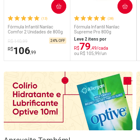
COMPRAR
COMPRAR
(13)
(38)
Fórmula Infantil Nanlac
Fórmula Infantil Nanlac
Comfor 2 Unidades de 800g
Supreme Pro 800g
Leve 2 itens por
24% OFF
R$ 140,99
79
106
R$
,49/cada
R$
,99
ou R$ 105,99/un
FECHAR
FECHAR
FEC
FEC
Laboratório
Laboratório
Por Menos
Por Menos
Ativar Desconto
Ativar Desconto