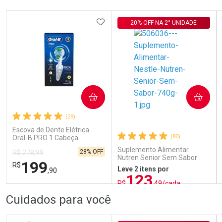
ADICIONAR AOS FAVORITOS
20% OFF NA 2° UNIDADE
COMPRAR
COMPRAR
(29)
Escova de Dente Elétrica
(80)
Oral-B PRO 1 Cabeça
Redonda Recarregável 1
Suplemento Alimentar
28% OFF
R$ 278,99
Unidade
Nutren Senior Sem Sabor
199
R$
740g
Leve 2 itens por
,90
123
R$
,49/cada
ou R$ 137,21/un
FECHAR
FECHAR
FEC
FEC
Cuidados para você
Laboratório
Laboratório
Por Menos
Por Menos