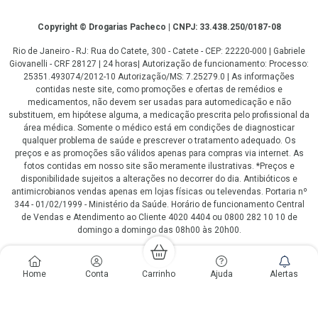
Copyright
Copyright © Drogarias Pacheco | CNPJ: 33.438.250/0187-08
Rio de Janeiro - RJ: Rua do Catete, 300 - Catete - CEP: 22220-000 | Gabriele
Giovanelli - CRF 28127 | 24 horas| Autorização de funcionamento: Processo:
25351.493074/2012-10 Autorização/MS: 7.25279.0 | As informações
contidas neste site, como promoções e ofertas de remédios e
medicamentos, não devem ser usadas para automedicação e não
substituem, em hipótese alguma, a medicação prescrita pelo profissional da
área médica. Somente o médico está em condições de diagnosticar
qualquer problema de saúde e prescrever o tratamento adequado. Os
preços e as promoções são válidos apenas para compras via internet. As
fotos contidas em nosso site são meramente ilustrativas. *Preços e
disponibilidade sujeitos a alterações no decorrer do dia. Antibióticos e
antimicrobianos vendas apenas em lojas físicas ou televendas. Portaria nº
344 - 01/02/1999 - Ministério da Saúde. Horário de funcionamento Central
de Vendas e Atendimento ao Cliente 4020 4404 ou 0800 282 10 10 de
domingo a domingo das 08h00 às 20h00.
LGPD Aceite os Cookies
Home
Conta
Carrinho
Ajuda
Alertas