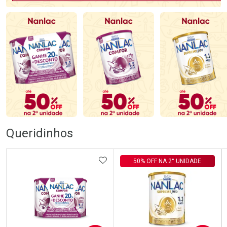
Queridinhos
ADICIONAR AOS FAVORITOS
50% OFF NA 2° UNIDADE