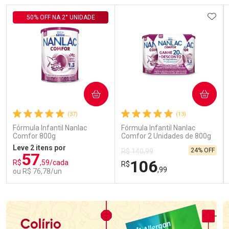
ADIC
50% OFF NA 2° UNIDADE
COMPRAR
COMPRAR
(37)
(13)
Fórmula Infantil Nanlac
Fórmula Infantil Nanlac
Comfor 800g
Comfor 2 Unidades de 800g
Leve 2 itens por
24% OFF
R$ 140,99
57
106
R$
,59/cada
R$
,99
ou R$ 76,78/un
FECHAR
FECHAR
FEC
FEC
Laboratório
Laboratório
Por Menos
Por Menos