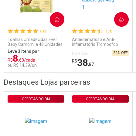
Ativar Desconto
COMPRAR
COMPRAR
(30)
(154)
Comprar sem Desconto
Comprar sem Desconto
Por R$ 29,30/cada
Por R$ 29,30/cada
Toalhas Umedecidas Ever
Antiedematoso e Anti-
Baby Camomila 48 Unidades
inflamatório Trombofob
200U/g 40g
Leve 3 itens por
20% OFF
R$ 48,68
8
38
R$
,63/cada
R$
,87
ou R$ 14,39/un
FECHAR
FECHAR
FEC
FEC
Destaques Lojas parceiras
Laboratório
Laboratório
Por Menos
Por Menos
OFERTAS DO DIA
OFERTAS DO DIA