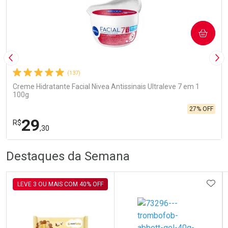
COMPRAR
Imagem Anterior
Pró
(137)
Creme Hidratante Facial Nivea Antissinais Ultraleve 7 em 1
100g
27% OFF
29
R$
,30
R
R
FECHA
FECHA
Destaques da Semana
Laboratório
Por Menos
ADIC
LEVE 3 OU MAIS COM 40% OFF