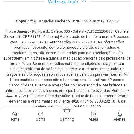
Voltar ao Topo
Copyright
Copyright © Drogarias Pacheco | CNPJ: 33.438.250/0187-08
Rio de Janeiro - RJ: Rua do Catete, 300 - Catete - CEP: 22220-000 | Gabriele
Giovanelli - CRF 28127 | 24 horas| Autorização de funcionamento: Processo:
25351.493074/2012-10 Autorização/MS: 7.25279.0 | As informações
contidas neste site, como promoções e ofertas de remédios e
medicamentos, não devem ser usadas para automedicação e não
substituem, em hipótese alguma, a medicação prescrita pelo profissional da
área médica. Somente o médico está em condições de diagnosticar
qualquer problema de saúde e prescrever o tratamento adequado. Os
preços e as promoções são válidos apenas para compras via internet. As
fotos contidas em nosso site são meramente ilustrativas. *Preços e
disponibilidade sujeitos a alterações no decorrer do dia. Antibióticos e
antimicrobianos vendas apenas em lojas físicas ou televendas. Portaria nº
344 - 01/02/1999 - Ministério da Saúde. Horário de funcionamento Central
de Vendas e Atendimento ao Cliente 4020 4404 ou 0800 282 10 10 de
domingo a domingo das 08h00 às 20h00.
LGPD Aceite os Cookies
Home
Conta
Carrinho
Ajuda
Alertas