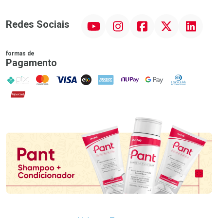
YouTube
Instagram
Facebook
Twitter
Linkedin
Redes Sociais
formas de
Pagamento
PIX
MasterCard
VISA
ELO
AMEX
NuPay
Google Pay
Diners Club
Hipercard
Promoção em Destaque