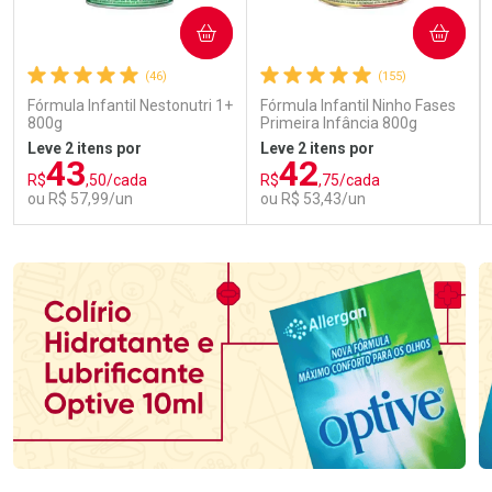
COMPRAR
COMPRAR
(46)
(155)
Fórmula Infantil Nestonutri 1+
Fórmula Infantil Ninho Fases
800g
Primeira Infância 800g
Leve 2 itens por
Leve 2 itens por
43
42
R$
,50/cada
R$
,75/cada
ou R$ 57,99/un
ou R$ 53,43/un
FECHAR
FECHAR
FEC
FEC
Laboratório
Laboratório
Por Menos
Por Menos
Ativar Desconto
Ativar Desconto