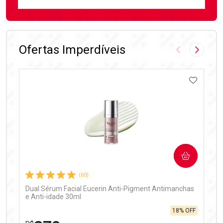
FECHAR
FECHAR
Laboratório
Por Menos
Ofertas Imperdíveis
Imagem Anter
Próxima
ADICIO
Ativar Desconto
COMPRAR
Comprar sem Desconto
Comprar sem Desconto
Por R$ 97,90/cada
Por R$ 97,90/cada
(60)
Dual Sérum Facial Eucerin Anti-Pigment Antimanchas
e Anti-idade 30ml
18% OFF