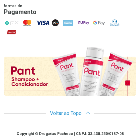
formas de
Pagamento
PIX
MasterCard
VISA
ELO
AMEX
NuPay
Google Pay
Diners Club
Hipercard
Promoção em Destaque
Voltar ao Topo
Copyright
Copyright © Drogarias Pacheco | CNPJ: 33.438.250/0187-08