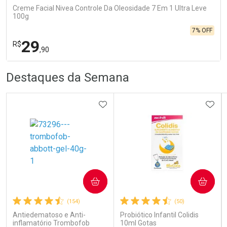
Creme Facial Nivea Controle Da Oleosidade 7 Em 1 Ultra Leve
100g
7% OFF
29
R$
,90
R
R
FECHA
FECHA
Destaques da Semana
Laboratório
Por Menos
ADICIONAR AOS FAVORITOS
ADIC
Ativar Desconto
COMPRAR
COMPRAR
(154)
(50)
Comprar sem Desconto
Comprar sem Desconto
Por R$ 29,90/cada
Por R$ 29,90/cada
Antiedematoso e Anti-
Probiótico Infantil Colidis
inflamatório Trombofob
10ml Gotas