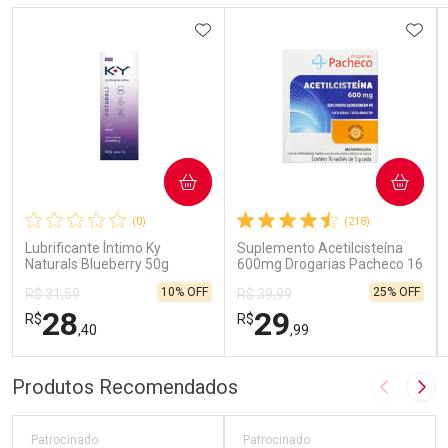
ADICIONAR AOS FAVORITOS
ADIC
COMPRAR
COMPRAR
(0)
(218)
Lubrificante Íntimo Ky
Suplemento Acetilcisteína
Naturals Blueberry 50g
600mg Drogarias Pacheco 16
Sachês
10% OFF
25% OFF
R$ 31,59
R$ 39,99
28
29
R$
R$
,40
,99
FECHAR
FECHAR
FEC
FEC
Produtos Recomendados
Imagem A
Pró
Laboratório
Laboratório
Por Menos
Por Menos
Patrocinado
Patrocinado