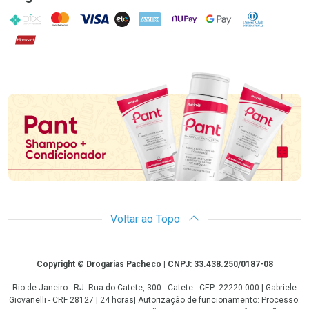
PIX
MasterCard
VISA
ELO
AMEX
NuPay
Google Pay
Diners Club
Hipercard
Promoção em Destaque
Voltar ao Topo
Copyright
Copyright © Drogarias Pacheco | CNPJ: 33.438.250/0187-08
Rio de Janeiro - RJ: Rua do Catete, 300 - Catete - CEP: 22220-000 | Gabriele
Giovanelli - CRF 28127 | 24 horas| Autorização de funcionamento: Processo: