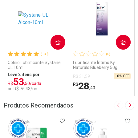
COMPRAR
COMPRAR
(139)
(0)
Colírio Lubrificante Systane
Lubrificante Íntimo Ky
UL 10ml
Naturals Blueberry 50g
Leve 2 itens por
10% OFF
R$ 31,59
53
28
R$
,50/cada
R$
,40
ou R$ 76,43/un
FECHAR
FECHAR
FEC
FEC
Produtos Recomendados
Imagem A
Pró
Laboratório
Laboratório
Por Menos
Por Menos
ADICIONAR AOS FAVORITOS
ADIC
Patrocinado
Patrocinado