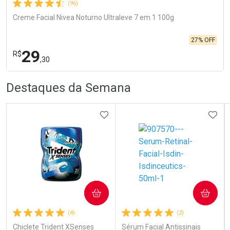
(96)
Creme Facial Nivea Noturno Ultraleve 7 em 1 100g
27% OFF
29
R$
,30
R
R
FECHA
FECHA
Destaques da Semana
Laboratório
Por Menos
ADICIONAR AOS FAVORITOS
ADIC
Ativar Desconto
COMPRAR
COMPRAR
(4)
(2)
Comprar sem Desconto
Comprar sem Desconto
Por R$ 29,30/cada
Por R$ 29,30/cada
Chiclete Trident XSenses
Sérum Facial Antissinais