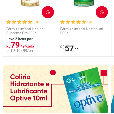
COMPRAR
COMPRAR
(38)
(46)
Fórmula Infantil Nanlac
Fórmula Infantil Nestonutri 1+
Supreme Pro 800g
800g
Leve 2 itens por
79
57
R$
,49/cada
R$
,99
ou R$ 105,99/un
FECHAR
FECHAR
FEC
FEC
Laboratório
Laboratório
Por Menos
Por Menos