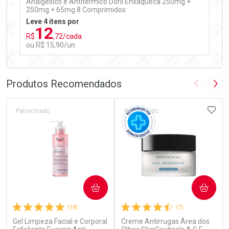
Analgésico e Antitérmico Doril Enxaqueca 250mg +
250mg + 65mg 8 Comprimidos
Leve 4 itens por
12
R$
,72/cada
ou R$ 15,90/un
FECHAR
FECHAR
Laboratório
Por Menos
Produtos Recomendados
Imagem A
Pró
ADIC
Patrocinado
Patrocinado
Ativar Desconto
COMPRAR
COMPRAR
Comprar sem Desconto
Comprar sem Desconto
(18)
(7)
Por R$ 15,90/cada
Por R$ 15,90/cada
Gel Limpeza Facial e Corporal
Creme Antirrugas Área dos