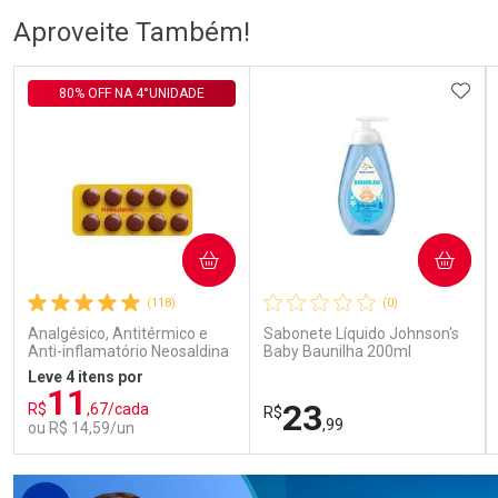
Ativar Desconto
Ativar Desconto
Aproveite Também!
Comprar sem Desconto
Comprar sem Desconto
Comprar sem Desconto
Comprar sem Desconto
ADIC
80% OFF NA 4°UNIDADE
Por R$ 105,99/cada
Por R$ 57,99/cada
Por R$ 105,99/cada
Por R$ 57,99/cada
COMPRAR
COMPRAR
(118)
(0)
Analgésico, Antitérmico e
Sabonete Líquido Johnson's
Anti-inflamatório Neosaldina
Baby Baunilha 200ml
30mg + 300mg + 30mg 10
Leve 4 itens por
Drágeas
11
23
R$
,67/cada
R$
,99
ou R$ 14,59/un
FECHAR
FECHAR
FEC
FEC