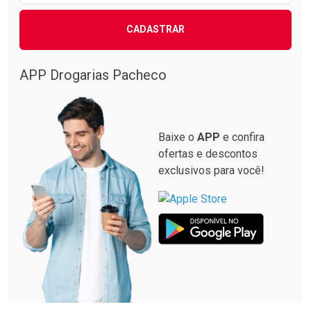
CADASTRAR
Comprar sem Desconto
Comprar sem Desconto
Comprar sem Desconto
Comprar sem Desconto
Por R$ 87,99/cada
Por R$ 137,94/cada
Por R$ 87,99/cada
Por R$ 137,94/cada
APP Drogarias Pacheco
Baixe o
APP
e confira
ofertas e descontos
exclusivos para você!