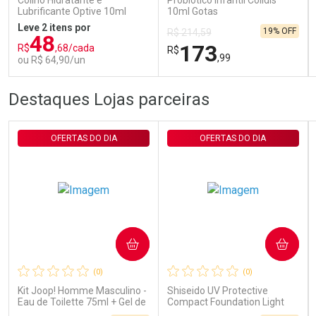
Colírio Hidratante e
Probiótico Infantil Colidis
Lubrificante Optive 10ml
10ml Gotas
Leve 2 itens por
19% OFF
R$ 214,59
48
173
R$
,68/cada
R$
,99
ou R$ 64,90/un
FECHAR
FECHAR
FEC
FEC
Destaques Lojas parceiras
Laboratório
Laboratório
Por Menos
Por Menos
OFERTAS DO DIA
OFERTAS DO DIA
COMPRAR
COMPRAR
Ativar Desconto
Ativar Desconto
(0)
(0)
Comprar sem Desconto
Comprar sem Desconto
Comprar sem Desconto
Comprar sem Desconto
Kit Joop! Homme Masculino -
Shiseido UV Protective
Por R$ 64,90/cada
Por R$ 173,99/cada
Por R$ 64,90/cada
Por R$ 173,99/cada
Eau de Toilette 75ml + Gel de
Compact Foundation Light
Banho 75ml
Ochre - Protetor Solar Facial