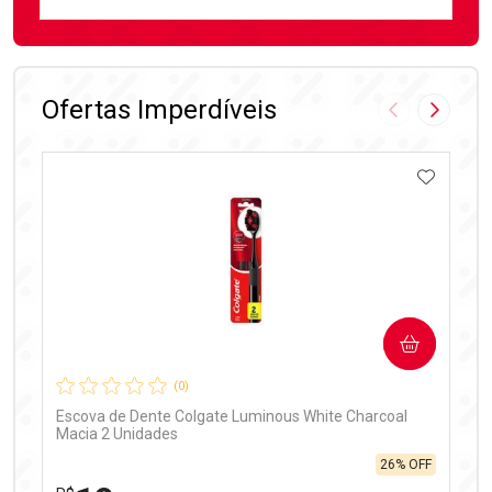
FECHAR
FECHAR
Laboratório
Por Menos
Ofertas Imperdíveis
Imagem Anter
Próxima
ADICIO
Ativar Desconto
COMPRAR
Comprar sem Desconto
Comprar sem Desconto
Por R$ 99,90/cada
Por R$ 99,90/cada
(0)
Escova de Dente Colgate Luminous White Charcoal
Macia 2 Unidades
26% OFF