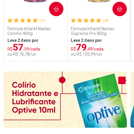
COMPRAR
COMPRAR
(37)
(38)
Fórmula Infantil Nanlac
Fórmula Infantil Nanlac
Comfor 800g
Supreme Pro 800g
Leve 2 itens por
Leve 2 itens por
57
79
R$
,59/cada
R$
,49/cada
ou R$ 76,78/un
ou R$ 105,99/un
FECHAR
FECHAR
FEC
FEC
Laboratório
Laboratório
Por Menos
Por Menos
Ativar Desconto
Ativar Desconto