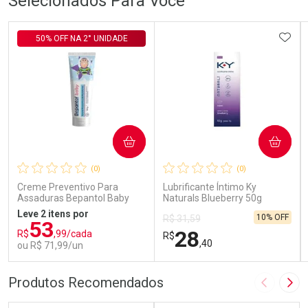
Selecionados Para Você
ADIC
50% OFF NA 2° UNIDADE
COMPRAR
COMPRAR
(0)
(0)
Creme Preventivo Para
Lubrificante Íntimo Ky
Assaduras Bepantol Baby
Naturals Blueberry 50g
Toy Story Personagens
Leve 2 itens por
10% OFF
R$ 31,59
Sortidos 120g
53
28
R$
,99/cada
R$
,40
ou R$ 71,99/un
FECHAR
FECHAR
FEC
FEC
Produtos Recomendados
Imagem A
Pró
Laboratório
Laboratório
Por Menos
Por Menos