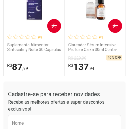
COMPRAR
COMPRAR
Ativar Desconto
Ativar Desconto
(0)
(0)
Comprar sem Desconto
Comprar sem Desconto
Comprar sem Desconto
Comprar sem Desconto
Suplemento Alimentar
Clareador Sérum Intensivo
Por R$ 85,99/cada
Por R$ 189,99/cada
Por R$ 85,99/cada
Por R$ 189,99/cada
Sintocalmy Noite 30 Cápsulas
Profuse Caixa 30ml Conta-
Gotas
40% OFF
R$ 229,90
87
137
R$
R$
,99
,94
Tudo sobre a Drogarias Pacheco
FECHAR
FECHAR
FEC
FEC
Laboratório
Laboratório
Por Menos
Por Menos
Cadastre-se para receber novidades
Receba as melhores ofertas e super descontos
exclusivos!
Preencha o formulário abaixo para receber 
Nome