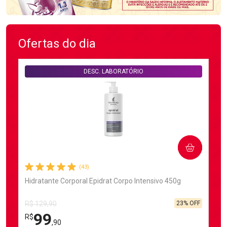
Ofertas do dia
DESC. LABORATÓRIO
COMPRAR
(43)
Hidratante Corporal Epidrat Corpo Intensivo 450g
23% OFF
R$ 129,90
99
R$
,90