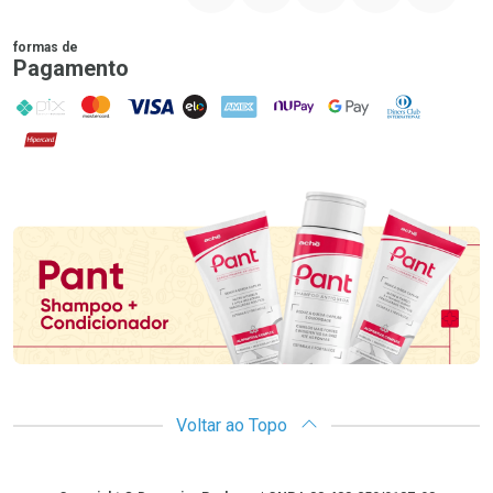
formas de
Pagamento
PIX
MasterCard
VISA
ELO
AMEX
NuPay
Google Pay
Diners Club
Hipercard
Promoção em Destaque
Voltar ao Topo