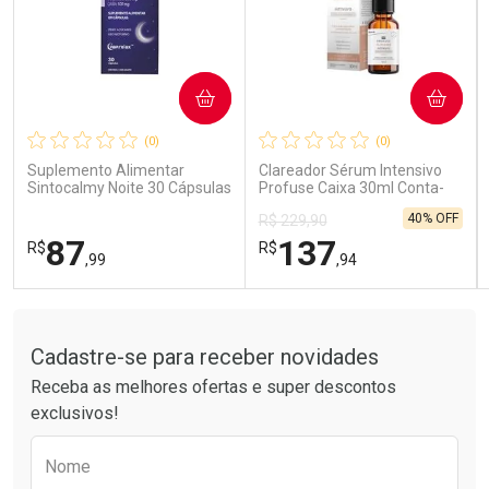
COMPRAR
COMPRAR
Ativar Desconto
Ativar Desconto
(0)
(0)
Comprar sem Desconto
Comprar sem Desconto
Comprar sem Desconto
Comprar sem Desconto
Suplemento Alimentar
Clareador Sérum Intensivo
Por R$ 85,99/cada
Por R$ 26,99/cada
Por R$ 85,99/cada
Por R$ 26,99/cada
Sintocalmy Noite 30 Cápsulas
Profuse Caixa 30ml Conta-
Gotas
40% OFF
R$ 229,90
87
137
R$
R$
,99
,94
Tudo sobre a Drogarias Pacheco
FECHAR
FECHAR
FEC
FEC
Laboratório
Laboratório
Por Menos
Por Menos
Cadastre-se para receber novidades
Receba as melhores ofertas e super descontos
exclusivos!
Preencha o formulário abaixo para receber 
Nome