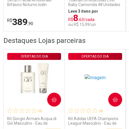
Sérum Facial Antissinais
Toalhas Umedecidas Ever
Bifásico Noturno Isdin
Baby Camomila 48 Unidades
Isdinceutics Retinal com
Leve 3 itens por
Retinaldeído 50ml
8
389
R$
,63/cada
R$
,90
ou R$ 15,99/un
FECHAR
FECHAR
FEC
FEC
Destaques Lojas parceiras
Laboratório
Laboratório
Por Menos
Por Menos
OFERTAS DO DIA
OFERTAS DO DIA
COMPRAR
COMPRAR
Ativar Desconto
Ativar Desconto
(0)
(0)
Comprar sem Desconto
Comprar sem Desconto
Comprar sem Desconto
Comprar sem Desconto
Kit Giorgio Armani Acqua di
Kit Adidas UEFA Champions
Por R$ 389,90/cada
Por R$ 15,99/cada
Por R$ 389,90/cada
Por R$ 15,99/cada
Giò Masculino - Eau de
League Masculino - Eau de
Toilette 100ml + Gel de
Toilette 100ml + Shower Gel