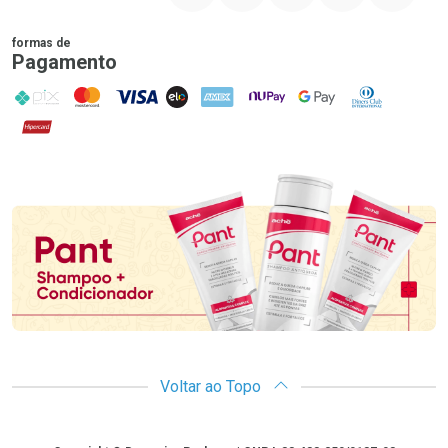
formas de
Pagamento
PIX
MasterCard
VISA
ELO
AMEX
NuPay
Google Pay
Diners Club
Hipercard
Promoção em Destaque
Voltar ao Topo