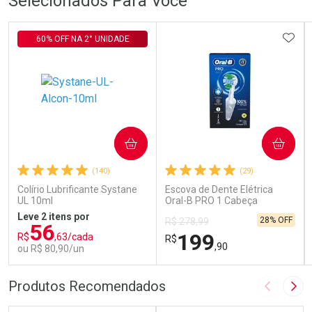
Selecionados Para Você
ADIC
60% OFF NA 2° UNIDADE
COMPRAR
COMPRAR
(140)
(29)
Colírio Lubrificante Systane
Escova de Dente Elétrica
UL 10ml
Oral-B PRO 1 Cabeça
Redonda Recarregável 1
Leve 2 itens por
28% OFF
R$ 278,99
Unidade
56
199
R$
,63/cada
R$
,90
ou R$ 80,90/un
FECHAR
FECHAR
FEC
FEC
Produtos Recomendados
Imagem A
Pró
Laboratório
Laboratório
Por Menos
Por Menos