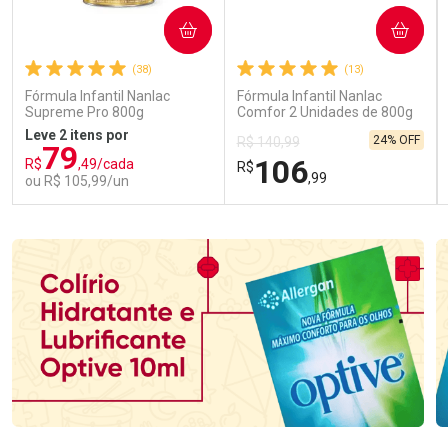
COMPRAR
COMPRAR
(38)
(13)
Fórmula Infantil Nanlac
Fórmula Infantil Nanlac
Supreme Pro 800g
Comfor 2 Unidades de 800g
Leve 2 itens por
24% OFF
R$ 140,99
79
106
R$
,49/cada
R$
,99
ou R$ 105,99/un
FECHAR
FECHAR
FEC
FEC
Laboratório
Laboratório
Por Menos
Por Menos
Ativar Desconto
Ativar Desconto