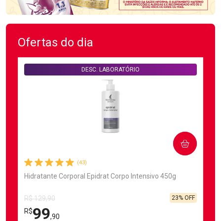
Ofertas do dia
DESC. LABORATÓRIO
COMPRAR
(43)
Hidratante Corporal Epidrat Corpo Intensivo 450g
23% OFF
R$ 129,90
99
R$
,90