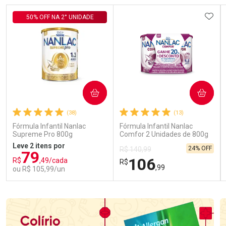
ADIC
50% OFF NA 2° UNIDADE
COMPRAR
COMPRAR
(38)
(13)
Fórmula Infantil Nanlac
Fórmula Infantil Nanlac
Supreme Pro 800g
Comfor 2 Unidades de 800g
Leve 2 itens por
24% OFF
R$ 140,99
79
106
R$
,49/cada
R$
,99
ou R$ 105,99/un
FECHAR
FECHAR
FEC
FEC
Laboratório
Laboratório
Por Menos
Por Menos