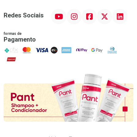
YouTube
Instagram
Facebook
Twitter
Linkedin
Redes Sociais
formas de
Pagamento
PIX
MasterCard
VISA
ELO
AMEX
NuPay
Google Pay
Diners Club
Hipercard
Promoção em Destaque