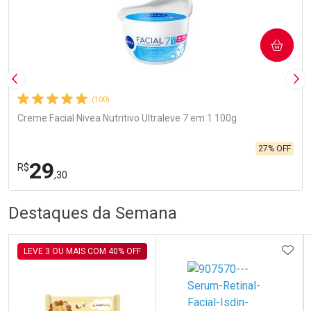
COMPRAR
Imagem Anterior
Pró
(100)
Creme Facial Nivea Nutritivo Ultraleve 7 em 1 100g
27% OFF
29
R$
,30
R
R
FECHA
FECHA
Destaques da Semana
Laboratório
Por Menos
ADIC
LEVE 3 OU MAIS COM 40% OFF