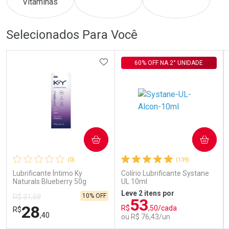
Comprar sem Desconto
Comprar sem Desconto
Comprar sem Desconto
Comprar sem Desconto
Selecionados Para Você
Por R$ 686,00/cada
Por R$ 386,00/cada
Por R$ 686,00/cada
Por R$ 386,00/cada
ADICIONAR AOS FAVORITOS
60% OFF NA 2° UNIDADE
COMPRAR
COMPRAR
(0)
(139)
Lubrificante Íntimo Ky
Colírio Lubrificante Systane
Naturals Blueberry 50g
UL 10ml
Leve 2 itens por
10% OFF
R$ 31,59
53
28
R$
,50/cada
R$
,40
ou R$ 76,43/un