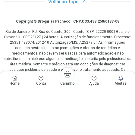
Voltar ao Topo
Copyright
Copyright © Drogarias Pacheco | CNPJ: 33.438.250/0187-08
Rio de Janeiro - RJ: Rua do Catete, 300 - Catete - CEP: 22220-000 | Gabriele
Giovanelli - CRF 28127 | 24 horas| Autorização de funcionamento: Processo:
25351.493074/2012-10 Autorização/MS: 7.25279.0 | As informações
contidas neste site, como promoções e ofertas de remédios e
medicamentos, não devem ser usadas para automedicação e não
substituem, em hipótese alguma, a medicação prescrita pelo profissional da
área médica. Somente o médico está em condições de diagnosticar
qualquer problema de saúde e prescrever o tratamento adequado. Os
preços e as promoções são válidos apenas para compras via internet. As
fotos contidas em nosso site são meramente ilustrativas. *Preços e
Home
Conta
Carrinho
Ajuda
Alertas
disponibilidade sujeitos a alterações no decorrer do dia. Antibióticos e
antimicrobianos vendas apenas em lojas físicas ou televendas. Portaria nº
344 - 01/02/1999 - Ministério da Saúde. Horário de funcionamento Central
de Vendas e Atendimento ao Cliente 4020 4404 ou 0800 282 10 10 de
domingo a domingo das 08h00 às 20h00.
LGPD Aceite os Cookies