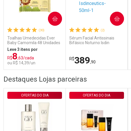
Ativar Desconto
COMPRAR
COMPRAR
(30)
(2)
Comprar sem Desconto
Comprar sem Desconto
Por R$ 29,30/cada
Por R$ 29,30/cada
Toalhas Umedecidas Ever
Sérum Facial Antissinais
Baby Camomila 48 Unidades
Bifásico Noturno Isdin
Isdinceutics Retinal com
Leve 3 itens por
Retinaldeído 50ml
8
389
R$
,63/cada
R$
,90
ou R$ 14,39/un
FECHAR
FECHAR
FEC
FEC
Destaques Lojas parceiras
Laboratório
Laboratório
Por Menos
Por Menos
OFERTAS DO DIA
OFERTAS DO DIA