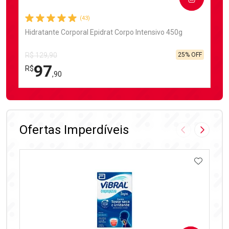
(43)
Hidratante Corporal Epidrat Corpo Intensivo 450g
25% OFF
R$ 129,90
97
R$
,90
FECHAR
FECHAR
Laboratório
Por Menos
Ofertas Imperdíveis
Imagem Anter
Próxima
ADICIO
Ativar Desconto