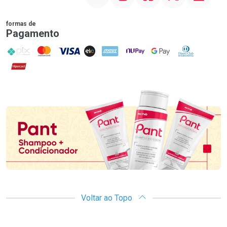
formas de
Pagamento
PIX
MasterCard
VISA
ELO
AMEX
NuPay
Google Pay
Diners Club
Hipercard
Promoção em Destaque
Voltar ao Topo