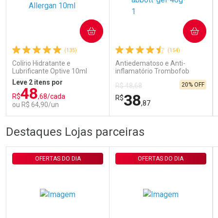
Ativar Desconto
COMPRAR
COMPRAR
(135)
(154)
Comprar sem Desconto
Comprar sem Desconto
Por R$ 29,30/cada
Por R$ 29,30/cada
Colírio Hidratante e
Antiedematoso e Anti-
Lubrificante Optive 10ml
inflamatório Trombofob
200U/g 40g
Leve 2 itens por
20% OFF
R$ 48,68
48
38
R$
,68/cada
R$
,87
ou R$ 64,90/un
FECHAR
FECHAR
FEC
FEC
Destaques Lojas parceiras
Laboratório
Laboratório
Por Menos
Por Menos
OFERTAS DO DIA
OFERTAS DO DIA