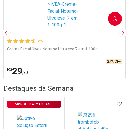
COMPRAR
Imagem Anterior
Pró
(96)
Creme Facial Nivea Noturno Ultraleve 7 em 1 100g
27% OFF
29
R$
,30
R
R
FECHA
FECHA
Destaques da Semana
Laboratório
Por Menos
ADIC
50% OFF NA 2° UNIDADE