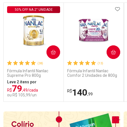
ADIC
50% OFF NA 2° UNIDADE
COMPRAR
COMPRAR
(38)
(13)
Fórmula Infantil Nanlac
Fórmula Infantil Nanlac
Supreme Pro 800g
Comfor 2 Unidades de 800g
Leve 2 itens por
79
140
R$
,49/cada
R$
,99
ou R$ 105,99/un
FECHAR
FECHAR
FEC
FEC
Laboratório
Laboratório
Por Menos
Por Menos