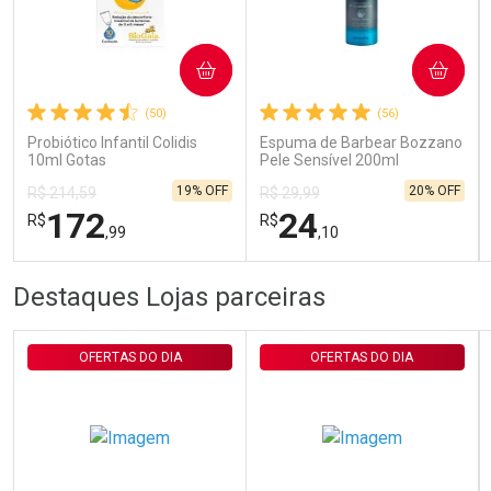
Ativar Desconto
COMPRAR
COMPRAR
(50)
(56)
Comprar sem Desconto
Comprar sem Desconto
Por R$ 29,30/cada
Por R$ 29,30/cada
Probiótico Infantil Colidis
Espuma de Barbear Bozzano
10ml Gotas
Pele Sensível 200ml
19% OFF
20% OFF
R$ 214,59
R$ 29,99
172
24
R$
R$
,99
,10
FECHAR
FECHAR
FEC
FEC
Destaques Lojas parceiras
Laboratório
Laboratório
Por Menos
Por Menos
OFERTAS DO DIA
OFERTAS DO DIA