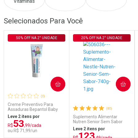
Comprar sem Desconto
Comprar sem Desconto
Comprar sem Desconto
Comprar sem Desconto
Selecionados Para Você
Por R$ 115,00/cada
Por R$ 240,00/cada
Por R$ 115,00/cada
Por R$ 240,00/cada
50% OFF NA 2° UNIDADE
20% OFF NA 2° UNIDADE
COMPRAR
COMPRAR
(0)
Creme Preventivo Para
(80)
Assaduras Bepantol Baby
Toy Story Personagens
Leve 2 itens por
Suplemento Alimentar
Sortidos 120g
53
Nutren Senior Sem Sabor
R$
,99/cada
740g
Leve 2 itens por
ou R$ 71,99/un
123
R$
,49/cada