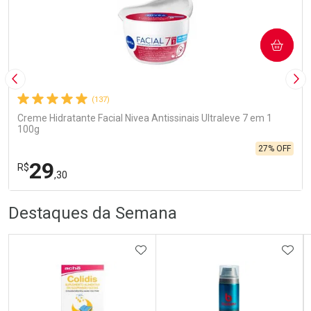
COMPRAR
Imagem Anterior
Pró
(137)
Creme Hidratante Facial Nivea Antissinais Ultraleve 7 em 1
100g
27% OFF
29
R$
,30
R
R
FECHA
FECHA
Destaques da Semana
Laboratório
Por Menos
ADICIONAR AOS FAVORITOS
ADIC