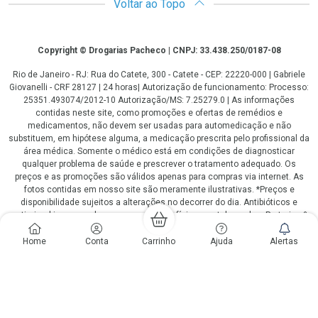
Voltar ao Topo
Copyright
Copyright © Drogarias Pacheco | CNPJ: 33.438.250/0187-08
Rio de Janeiro - RJ: Rua do Catete, 300 - Catete - CEP: 22220-000 | Gabriele
Giovanelli - CRF 28127 | 24 horas| Autorização de funcionamento: Processo:
25351.493074/2012-10 Autorização/MS: 7.25279.0 | As informações
contidas neste site, como promoções e ofertas de remédios e
medicamentos, não devem ser usadas para automedicação e não
substituem, em hipótese alguma, a medicação prescrita pelo profissional da
área médica. Somente o médico está em condições de diagnosticar
qualquer problema de saúde e prescrever o tratamento adequado. Os
preços e as promoções são válidos apenas para compras via internet. As
fotos contidas em nosso site são meramente ilustrativas. *Preços e
disponibilidade sujeitos a alterações no decorrer do dia. Antibióticos e
antimicrobianos vendas apenas em lojas físicas ou televendas. Portaria nº
344 - 01/02/1999 - Ministério da Saúde. Horário de funcionamento Central
de Vendas e Atendimento ao Cliente 4020 4404 ou 0800 282 10 10 de
Home
Conta
Carrinho
Ajuda
Alertas
domingo a domingo das 08h00 às 20h00.
LGPD Aceite os Cookies