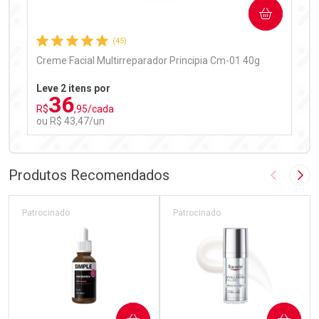
COMPRAR
Comprar sem Desconto
Comprar sem Desconto
Por R$ 97,90/cada
Por R$ 97,90/cada
(45)
Creme Facial Multirreparador Principia Cm-01 40g
Leve 2 itens por
36
R$
,95/cada
ou R$ 43,47/un
FECHAR
FECHAR
Laboratório
Por Menos
Produtos Recomendados
Imagem A
Pró
Patrocinado
Patrocinado
Ativar Desconto