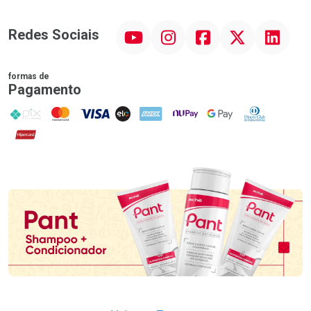
YouTube
Instagram
Facebook
Twitter
Linkedin
Redes Sociais
formas de
Pagamento
PIX
MasterCard
VISA
ELO
AMEX
NuPay
Google Pay
Diners Club
Hipercard
Promoção em Destaque