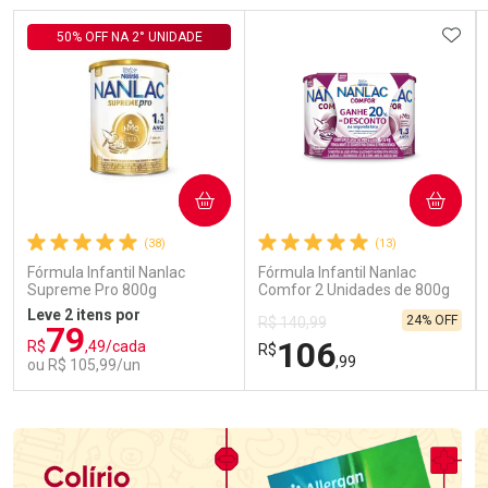
ADIC
50% OFF NA 2° UNIDADE
COMPRAR
COMPRAR
(38)
(13)
Fórmula Infantil Nanlac
Fórmula Infantil Nanlac
Supreme Pro 800g
Comfor 2 Unidades de 800g
Leve 2 itens por
24% OFF
R$ 140,99
79
106
R$
,49/cada
R$
,99
ou R$ 105,99/un
FECHAR
FECHAR
FEC
FEC
Laboratório
Laboratório
Por Menos
Por Menos