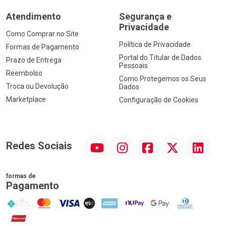
Atendimento
Segurança e
Privacidade
Como Comprar no Site
Política de Privacidade
Formas de Pagamento
Portal do Titular de Dados
Prazo de Entrega
Pessoais
Reembolso
Como Protegemos os Seus
Troca ou Devolução
Dados
Marketplace
Configuração de Cookies
YouTube
Instagram
Facebook
Twitter
Linkedin
Redes Sociais
formas de
Pagamento
PIX
MasterCard
VISA
ELO
AMEX
NuPay
Google Pay
Diners Club
Hipercard