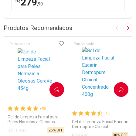
279
R$
,90
FECHAR
FECHAR
Laboratório
Por Menos
Produtos Recomendados
Imagem A
Pró
ADICIONAR AOS FAVORITOS
Patrocinado
Patrocinado
Ativar Desconto
COMPRAR
COMPRAR
Comprar sem Desconto
Comprar sem Desconto
Por R$ 279,90/cada
Por R$ 279,90/cada
(48)
(13)
Gel de Limpeza Facial para
Peles Normais a Oleosas
Gel de Limpeza Facial Eucerin
CeraVe 454g
Dermopure Clinical
25% OFF
R$ 109,99
Concentrado 400g
30% OFF
R$ 99,90