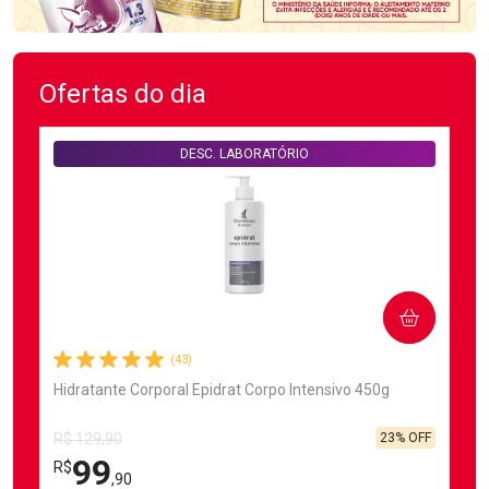
Ofertas do dia
DESC. LABORATÓRIO
COMPRAR
(43)
Hidratante Corporal Epidrat Corpo Intensivo 450g
23% OFF
R$ 129,90
99
R$
,90