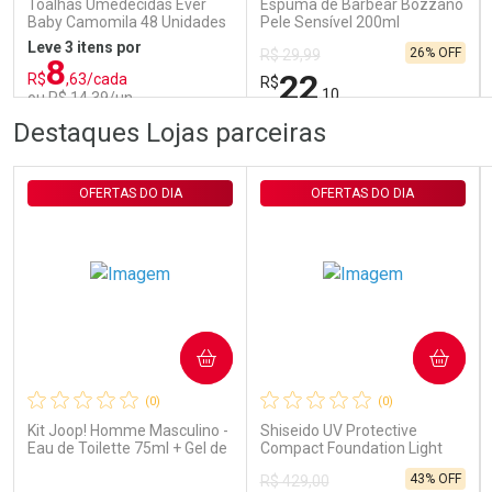
Toalhas Umedecidas Ever
Espuma de Barbear Bozzano
Baby Camomila 48 Unidades
Pele Sensível 200ml
Leve 3 itens por
26% OFF
R$ 29,99
8
22
R$
,63/cada
R$
,10
ou R$ 14,39/un
FECHAR
FECHAR
FEC
FEC
Destaques Lojas parceiras
Laboratório
Laboratório
Por Menos
Por Menos
OFERTAS DO DIA
OFERTAS DO DIA
COMPRAR
COMPRAR
Ativar Desconto
Ativar Desconto
(0)
(0)
Comprar sem Desconto
Comprar sem Desconto
Comprar sem Desconto
Comprar sem Desconto
Kit Joop! Homme Masculino -
Shiseido UV Protective
Por R$ 14,39/cada
Por R$ 22,10/cada
Por R$ 14,39/cada
Por R$ 22,10/cada
Eau de Toilette 75ml + Gel de
Compact Foundation Light
Banho 75ml
Ochre - Protetor Solar Facial
43% OFF
R$ 429,00
Compacto FPS 35 Refil 12g