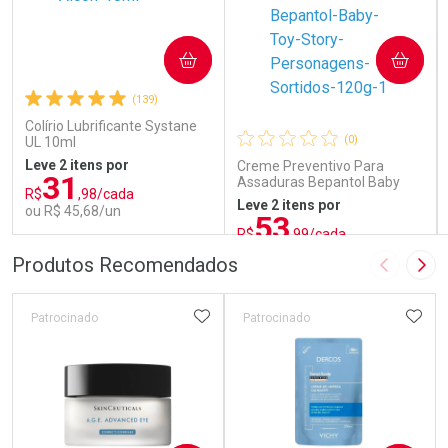
COMPRAR
COMPRAR
(139)
Colírio Lubrificante Systane
(0)
UL 10ml
Leve 2 itens por
Creme Preventivo Para
31
Assaduras Bepantol Baby
R$
,98/cada
Toy Story Personagens
Leve 2 itens por
ou R$ 45,68/un
Sortidos 120g
53
R$
,99/cada
ou R$ 71,99/un
FECHAR
FECHAR
FEC
FEC
Produtos Recomendados
Imagem A
Pró
Laboratório
Laboratório
Por Menos
Por Menos
ADICIONAR AOS FAVORITOS
ADIC
Patrocinado
Patrocinado