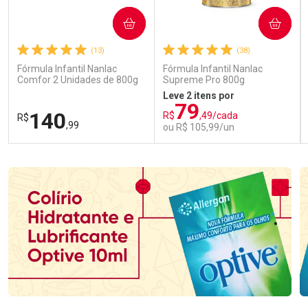
COMPRAR
COMPRAR
(13)
(38)
Fórmula Infantil Nanlac
Fórmula Infantil Nanlac
Comfor 2 Unidades de 800g
Supreme Pro 800g
Leve 2 itens por
79
140
R$
,49/cada
R$
,99
ou R$ 105,99/un
FECHAR
FECHAR
FEC
FEC
Laboratório
Laboratório
Por Menos
Por Menos