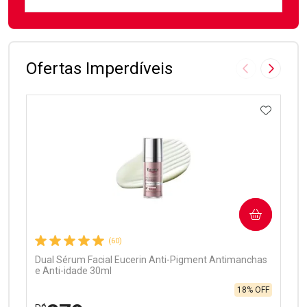
FECHAR
FECHAR
Laboratório
Por Menos
Ofertas Imperdíveis
Imagem Anter
Próxima
ADICIO
Ativar Desconto
COMPRAR
Comprar sem Desconto
Comprar sem Desconto
Por R$ 99,90/cada
Por R$ 99,90/cada
(60)
Dual Sérum Facial Eucerin Anti-Pigment Antimanchas
e Anti-idade 30ml
18% OFF