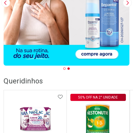
Imagem Anterior
Pr
Queridinhos
ADICIONAR AOS FAVORITOS
50% OFF NA 2° UNIDADE