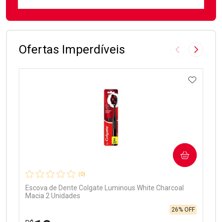
FECHAR
FECHAR
Laboratório
Por Menos
Ofertas Imperdíveis
Imagem Anter
Próxima
ADICIO
Ativar Desconto
COMPRAR
Comprar sem Desconto
Comprar sem Desconto
Por R$ 97,90/cada
Por R$ 97,90/cada
(0)
Escova de Dente Colgate Luminous White Charcoal
Macia 2 Unidades
26% OFF