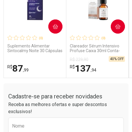
COMPRAR
COMPRAR
Ativar Desconto
Ativar Desconto
(0)
(0)
Comprar sem Desconto
Comprar sem Desconto
Comprar sem Desconto
Comprar sem Desconto
Suplemento Alimentar
Clareador Sérum Intensivo
Por R$ 85,99/cada
Por R$ 15,99/cada
Por R$ 85,99/cada
Por R$ 15,99/cada
Sintocalmy Noite 30 Cápsulas
Profuse Caixa 30ml Conta-
Gotas
40% OFF
R$ 229,90
87
137
R$
R$
,99
,94
Tudo sobre a Drogarias Pacheco
FECHAR
FECHAR
FEC
FEC
Laboratório
Laboratório
Por Menos
Por Menos
Cadastre-se para receber novidades
Receba as melhores ofertas e super descontos
exclusivos!
Preencha o formulário abaixo para receber 
Nome