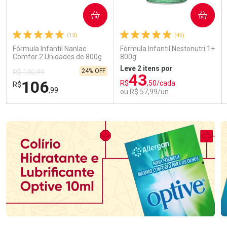
COMPRAR
COMPRAR
(13)
(46)
Fórmula Infantil Nanlac
Fórmula Infantil Nestonutri 1+
Comfor 2 Unidades de 800g
800g
Leve 2 itens por
24% OFF
R$ 140,99
43
106
R$
,50/cada
R$
,99
ou R$ 57,99/un
FECHAR
FECHAR
FEC
FEC
Laboratório
Laboratório
Por Menos
Por Menos
Ativar Desconto
Ativar Desconto