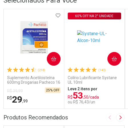
Selecionados Para Você
ADICIONAR AOS FAVORITOS
60% OFF NA 2° UNIDADE
COMPRAR
COMPRAR
(218)
(140)
Suplemento Acetilcisteína
Colírio Lubrificante Systane
600mg Drogarias Pacheco 16
UL 10ml
Sachês
Leve 2 itens por
25% OFF
R$ 39,99
53
29
R$
,50/cada
R$
,99
ou R$ 76,43/un
FECHAR
FECHAR
FEC
FEC
Produtos Recomendados
Imagem A
Pró
Laboratório
Laboratório
Por Menos
Por Menos