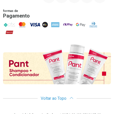
formas de
Pagamento
PIX
MasterCard
VISA
ELO
AMEX
NuPay
Google Pay
Diners Club
Hipercard
Promoção em Destaque
Voltar ao Topo