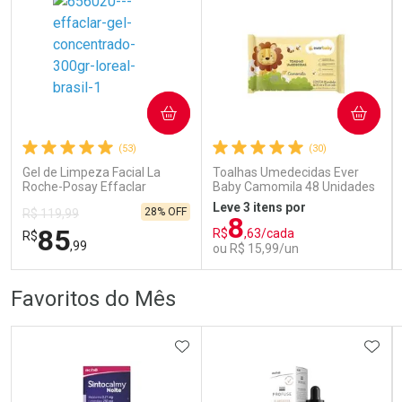
COMPRAR
COMPRAR
Ativar Desconto
Ativar Desconto
(53)
(30)
Comprar sem Desconto
Comprar sem Desconto
Comprar sem Desconto
Comprar sem Desconto
Gel de Limpeza Facial La
Toalhas Umedecidas Ever
Por R$ 153,99/cada
Por R$ 104,79/cada
Por R$ 153,99/cada
Por R$ 104,79/cada
Roche-Posay Effaclar
Baby Camomila 48 Unidades
Concentrado 300g
Leve 3 itens por
28% OFF
R$ 119,99
8
85
R$
,63/cada
R$
,99
ou R$ 15,99/un
FECHAR
FECHAR
FEC
FEC
Favoritos do Mês
Dermaclub
Laboratório
Por Menos
Por Menos
ADICIONAR AOS FAVORITOS
ADIC