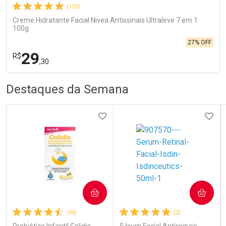
(137)
Creme Hidratante Facial Nivea Antissinais Ultraleve 7 em 1
100g
27% OFF
29
R$
,30
R
R
FECHA
FECHA
Destaques da Semana
Laboratório
Por Menos
ADICIONAR AOS FAVORITOS
ADIC
COMPRAR
COMPRAR
Ativar Desconto
(50)
(2)