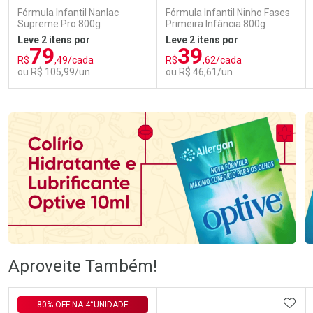
Fórmula Infantil Nanlac
Fórmula Infantil Ninho Fases
Supreme Pro 800g
Primeira Infância 800g
Leve 2 itens por
Leve 2 itens por
79
39
R$
,49/cada
R$
,62/cada
ou R$ 105,99/un
ou R$ 46,61/un
FECHAR
FECHAR
FEC
FEC
Laboratório
Laboratório
Por Menos
Por Menos
Ativar Desconto
Ativar Desconto
Aproveite Também!
Comprar sem Desconto
Comprar sem Desconto
Comprar sem Desconto
Comprar sem Desconto
ADIC
80% OFF NA 4°UNIDADE
Por R$ 105,99/cada
Por R$ 46,61/cada
Por R$ 105,99/cada
Por R$ 46,61/cada