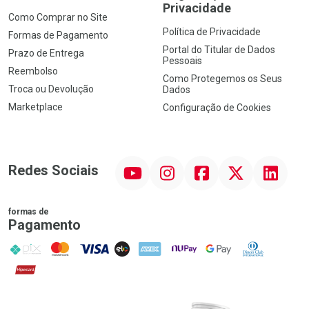
Privacidade
Como Comprar no Site
Política de Privacidade
Formas de Pagamento
Portal do Titular de Dados
Prazo de Entrega
Pessoais
Reembolso
Como Protegemos os Seus
Troca ou Devolução
Dados
Marketplace
Configuração de Cookies
YouTube
Instagram
Facebook
Twitter
Linkedin
Redes Sociais
formas de
Pagamento
PIX
MasterCard
VISA
ELO
AMEX
NuPay
Google Pay
Diners Club
Hipercard