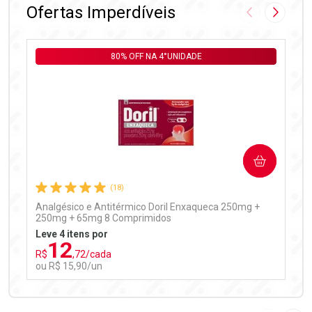
Ofertas Imperdíveis
Imagem Anter
Próxima
80% OFF NA 4°UNIDADE
Ativar Desconto
COMPRAR
Comprar sem Desconto
Comprar sem Desconto
Por R$ 97,90/cada
Por R$ 97,90/cada
(18)
Analgésico e Antitérmico Doril Enxaqueca 250mg +
250mg + 65mg 8 Comprimidos
Leve 4 itens por
12
R$
,72/cada
ou R$ 15,90/un
FECHAR
FECHAR