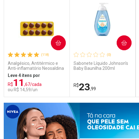
COMPRAR
COMPRAR
(118)
(0)
Analgésico, Antitérmico e
Sabonete Líquido Johnson's
Anti-inflamatório Neosaldina
Baby Baunilha 200ml
30mg + 300mg + 30mg 10
Leve 4 itens por
Drágeas
11
23
R$
,67/cada
R$
,99
ou R$ 14,59/un
FECHAR
FECHAR
FEC
FEC
Laboratório
Laboratório
Por Menos
Por Menos