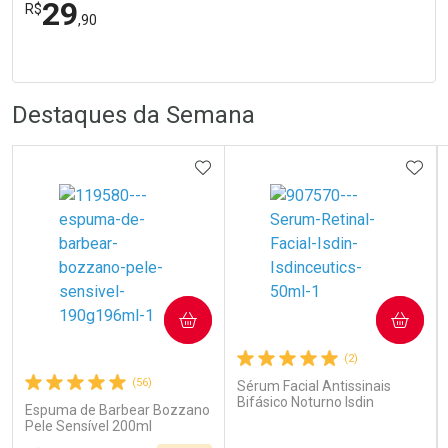
29
R$
,90
R
R
FECHA
FECHA
Laboratório
Por Menos
Destaques da Semana
ADICIONAR AOS FAVORITOS
ADIC
Ativar Desconto
COMPRAR
COMPRAR
Comprar sem Desconto
Comprar sem Desconto
Por R$ 29,90/cada
Por R$ 29,90/cada
(2)
(56)
Sérum Facial Antissinais
Bifásico Noturno Isdin
Espuma de Barbear Bozzano
Isdinceutics Retinal com
Pele Sensível 200ml
Retinaldeído 50ml