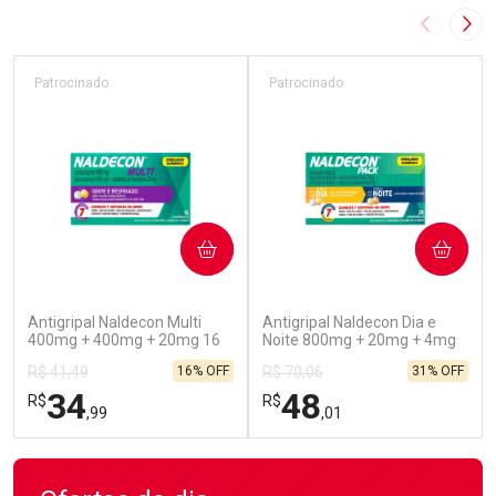
Imagem A
Pró
Patrocinado
Patrocinado
COMPRAR
COMPRAR
(52)
(45)
Antigripal Naldecon Multi
Antigripal Naldecon Dia e
400mg + 400mg + 20mg 16
Noite 800mg + 20mg + 4mg
Comprimidos
24 comprimidos
16% OFF
31% OFF
R$ 41,49
R$ 70,06
34
48
R$
R$
,99
,01
FECHAR
FECHAR
FEC
FEC
Laboratório
Laboratório