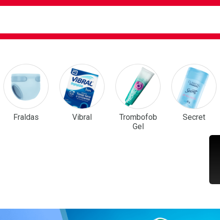
ca
isa?
em Destaque
Fraldas
Vibral
Trombofob
Secret
Gel