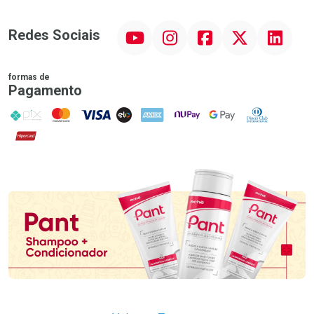
YouTube
Instagram
Facebook
Twitter
Linkedin
Redes Sociais
formas de
Pagamento
PIX
MasterCard
VISA
ELO
AMEX
NuPay
Google Pay
Diners Club
Hipercard
Promoção em Destaque