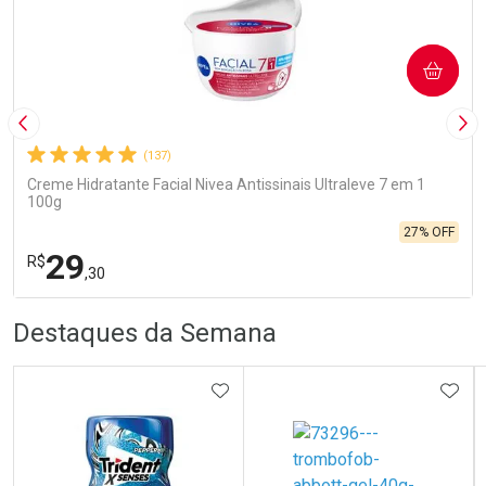
COMPRAR
Imagem Anterior
Pró
(137)
Creme Hidratante Facial Nivea Antissinais Ultraleve 7 em 1
100g
27% OFF
29
R$
,30
R
R
FECHA
FECHA
Destaques da Semana
Laboratório
Por Menos
ADICIONAR AOS FAVORITOS
ADIC