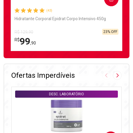
(43)
Hidratante Corporal Epidrat Corpo Intensivo 450g
23% OFF
R$ 129,90
99
R$
,90
FECHAR
FECHAR
Laboratório
Por Menos
Ofertas Imperdíveis
Imagem Anter
Próxima
DESC. LABORATÓRIO
DESC. LABORATÓRIO
Ativar Desconto