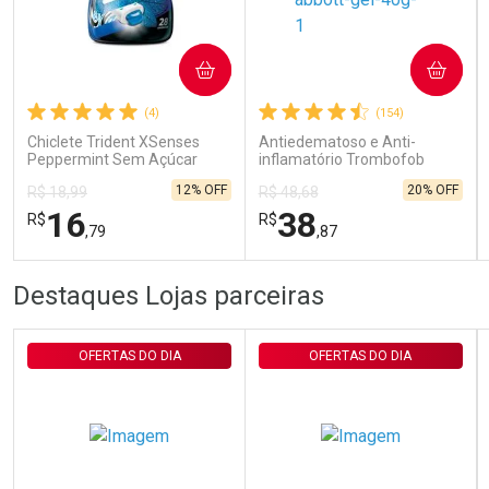
Ativar Desconto
COMPRAR
COMPRAR
(4)
(154)
Comprar sem Desconto
Comprar sem Desconto
Por R$ 29,30/cada
Por R$ 29,30/cada
Chiclete Trident XSenses
Antiedematoso e Anti-
Peppermint Sem Açúcar
inflamatório Trombofob
Garrafa 54g
200U/g 40g
12% OFF
20% OFF
R$ 18,99
R$ 48,68
16
38
R$
R$
,79
,87
FECHAR
FECHAR
FEC
FEC
Destaques Lojas parceiras
Laboratório
Laboratório
Por Menos
Por Menos
OFERTAS DO DIA
OFERTAS DO DIA