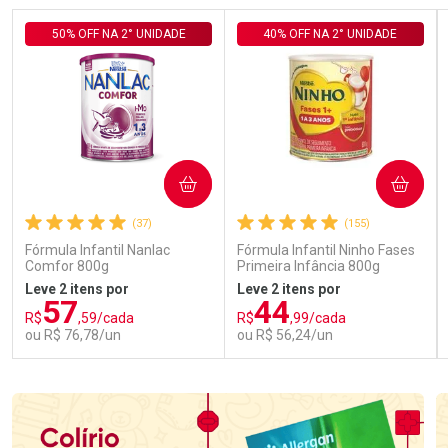
50% OFF NA 2° UNIDADE
40% OFF NA 2° UNIDADE
COMPRAR
COMPRAR
(37)
(155)
Fórmula Infantil Nanlac
Fórmula Infantil Ninho Fases
Comfor 800g
Primeira Infância 800g
Leve 2 itens por
Leve 2 itens por
57
44
R$
,59/cada
R$
,99/cada
ou R$ 76,78/un
ou R$ 56,24/un
FECHAR
FECHAR
FEC
FEC
Laboratório
Laboratório
Por Menos
Por Menos