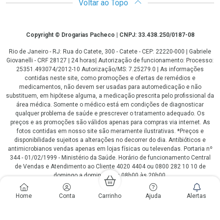
Voltar ao Topo
Copyright
Copyright © Drogarias Pacheco | CNPJ: 33.438.250/0187-08
Rio de Janeiro - RJ: Rua do Catete, 300 - Catete - CEP: 22220-000 | Gabriele
Giovanelli - CRF 28127 | 24 horas| Autorização de funcionamento: Processo:
25351.493074/2012-10 Autorização/MS: 7.25279.0 | As informações
contidas neste site, como promoções e ofertas de remédios e
medicamentos, não devem ser usadas para automedicação e não
substituem, em hipótese alguma, a medicação prescrita pelo profissional da
área médica. Somente o médico está em condições de diagnosticar
qualquer problema de saúde e prescrever o tratamento adequado. Os
preços e as promoções são válidos apenas para compras via internet. As
fotos contidas em nosso site são meramente ilustrativas. *Preços e
disponibilidade sujeitos a alterações no decorrer do dia. Antibióticos e
antimicrobianos vendas apenas em lojas físicas ou televendas. Portaria nº
344 - 01/02/1999 - Ministério da Saúde. Horário de funcionamento Central
de Vendas e Atendimento ao Cliente 4020 4404 ou 0800 282 10 10 de
domingo a domingo das 08h00 às 20h00.
LGPD Aceite os Cookies
Home
Conta
Carrinho
Ajuda
Alertas