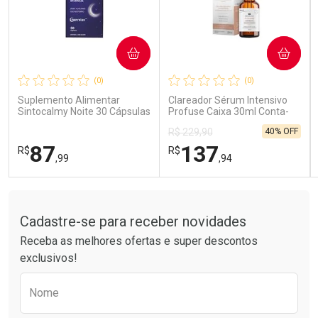
COMPRAR
COMPRAR
Ativar Desconto
Ativar Desconto
(0)
(0)
Comprar sem Desconto
Comprar sem Desconto
Comprar sem Desconto
Comprar sem Desconto
Suplemento Alimentar
Clareador Sérum Intensivo
Por R$ 189,99/cada
Por R$ 14,39/cada
Por R$ 189,99/cada
Por R$ 14,39/cada
Sintocalmy Noite 30 Cápsulas
Profuse Caixa 30ml Conta-
Gotas
40% OFF
R$ 229,90
87
137
R$
R$
,99
,94
Tudo sobre a Drogarias Pacheco
FECHAR
FECHAR
FEC
FEC
Laboratório
Laboratório
Por Menos
Por Menos
Cadastre-se para receber novidades
Receba as melhores ofertas e super descontos
exclusivos!
Preencha o formulário abaixo para receber 
Nome