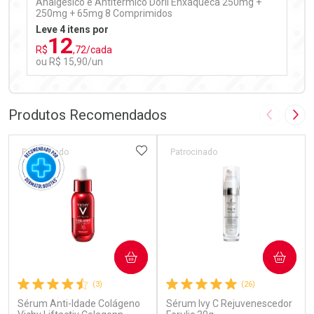
Analgésico e Antitérmico Doril Enxaqueca 250mg +
250mg + 65mg 8 Comprimidos
Leve 4 itens por
12
R$
,72/cada
ou R$ 15,90/un
FECHAR
FECHAR
Laboratório
Por Menos
Produtos Recomendados
Imagem A
Pró
ADICIONAR AOS FAVORITOS
Patrocinado
Patrocinado
Ativar Desconto
COMPRAR
COMPRAR
Comprar sem Desconto
Comprar sem Desconto
(3)
(26)
Por R$ 15,90/cada
Por R$ 15,90/cada
Sérum Anti-Idade Colágeno
Sérum Ivy C Rejuvenescedor