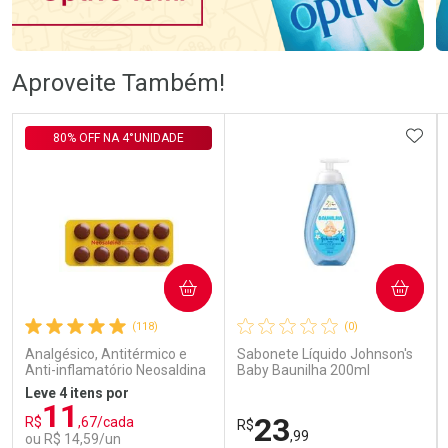
Ativar Desconto
Ativar Desconto
Aproveite Também!
Comprar sem Desconto
Comprar sem Desconto
Comprar sem Desconto
Comprar sem Desconto
ADIC
80% OFF NA 4°UNIDADE
Por R$ 105,99/cada
Por R$ 83,98/cada
Por R$ 105,99/cada
Por R$ 83,98/cada
COMPRAR
COMPRAR
(118)
(0)
Analgésico, Antitérmico e
Sabonete Líquido Johnson's
Anti-inflamatório Neosaldina
Baby Baunilha 200ml
30mg + 300mg + 30mg 10
Leve 4 itens por
Drágeas
11
23
R$
,67/cada
R$
,99
ou R$ 14,59/un