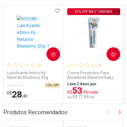
ADICIONAR AOS FAVORITOS
50% OFF NA 2° UNIDADE
COMPRAR
COMPRAR
(0)
(0)
Lubrificante Íntimo Ky
Creme Preventivo Para
Naturals Blueberry 50g
Assaduras Bepantol Baby
Toy Story Personagens
Leve 2 itens por
10% OFF
R$ 31,59
Sortidos 120g
53
28
R$
,99/cada
R$
,40
ou R$ 71,99/un
FECHAR
FECHAR
FEC
FEC
Produtos Recomendados
Imagem A
Pró
Laboratório
Laboratório
Por Menos
Por Menos