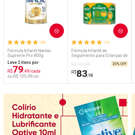
COMPRAR
COMPRAR
(38)
(10)
Fórmula Infantil Nanlac
Fórmula Infantil de
Supreme Pro 800g
Seguimento para Crianças de
Primeira Infância Nestonutri
Leve 2 itens por
20% OFF
R$ 104,99
2 Unidades de 800g cada
79
83
R$
,49/cada
R$
,98
ou R$ 105,99/un
FECHAR
FECHAR
FEC
FEC
Laboratório
Laboratório
Por Menos
Por Menos