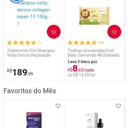
COMPRAR
COMPRAR
Ativar Desconto
Ativar Desconto
(1)
(30)
Comprar sem Desconto
Comprar sem Desconto
Comprar sem Desconto
Comprar sem Desconto
Tratamento Pré-Shampoo
Toalhas Umedecidas Ever
Por R$ 52,99/cada
Por R$ 59,59/cada
Por R$ 52,99/cada
Por R$ 59,59/cada
Vichy Dercos Reparação
Baby Camomila 48 Unidades
Profunda 150g
Leve 3 itens por
8
189
R$
,63/cada
R$
,99
ou R$ 14,39/un
FECHAR
FECHAR
FEC
FEC
Favoritos do Mês
Dermaclub
Laboratório
Por Menos
Por Menos
ADICIONAR AOS FAVORITOS
ADIC