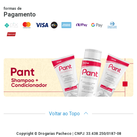
formas de
Pagamento
PIX
MasterCard
VISA
ELO
AMEX
NuPay
Google Pay
Diners Club
Hipercard
Promoção em Destaque
Voltar ao Topo
Copyright
Copyright © Drogarias Pacheco | CNPJ: 33.438.250/0187-08