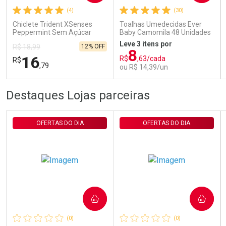
(4)
(30)
Comprar sem Desconto
Comprar sem Desconto
Por R$ 29,30/cada
Por R$ 29,30/cada
Chiclete Trident XSenses
Toalhas Umedecidas Ever
Peppermint Sem Açúcar
Baby Camomila 48 Unidades
Garrafa 54g
Leve 3 itens por
12% OFF
R$ 18,99
8
16
R$
,63/cada
R$
,79
ou R$ 14,39/un
FECHAR
FECHAR
FEC
FEC
Destaques Lojas parceiras
Laboratório
Laboratório
Por Menos
Por Menos
OFERTAS DO DIA
OFERTAS DO DIA
COMPRAR
COMPRAR
Ativar Desconto
Ativar Desconto
(0)
(0)