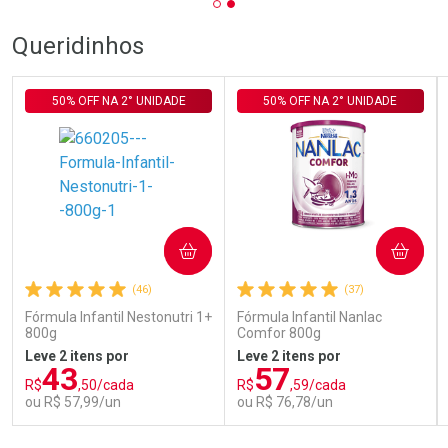
Queridinhos
50% OFF NA 2° UNIDADE
50% OFF NA 2° UNIDADE
COMPRAR
COMPRAR
(46)
(37)
Fórmula Infantil Nestonutri 1+
Fórmula Infantil Nanlac
800g
Comfor 800g
Leve 2 itens por
Leve 2 itens por
43
57
R$
,50/cada
R$
,59/cada
ou R$ 57,99/un
ou R$ 76,78/un