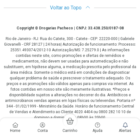
Voltar ao Topo
Copyright
Copyright © Drogarias Pacheco | CNPJ: 33.438.250/0187-08
Rio de Janeiro - RJ: Rua do Catete, 300 - Catete - CEP: 22220-000 | Gabriele
Giovanelli - CRF 28127 | 24 horas| Autorização de funcionamento: Processo:
25351.493074/2012-10 Autorização/MS: 7.25279.0 | As informações
contidas neste site, como promoções e ofertas de remédios e
medicamentos, não devem ser usadas para automedicação e não
substituem, em hipótese alguma, a medicação prescrita pelo profissional da
área médica. Somente o médico está em condições de diagnosticar
qualquer problema de saúde e prescrever o tratamento adequado. Os
preços e as promoções são válidos apenas para compras via internet. As
fotos contidas em nosso site são meramente ilustrativas. *Preços e
disponibilidade sujeitos a alterações no decorrer do dia. Antibióticos e
antimicrobianos vendas apenas em lojas físicas ou televendas. Portaria nº
344 - 01/02/1999 - Ministério da Saúde. Horário de funcionamento Central
de Vendas e Atendimento ao Cliente 4020 4404 ou 0800 282 10 10 de
domingo a domingo das 08h00 às 20h00.
LGPD Aceite os Cookies
Home
Conta
Carrinho
Ajuda
Alertas