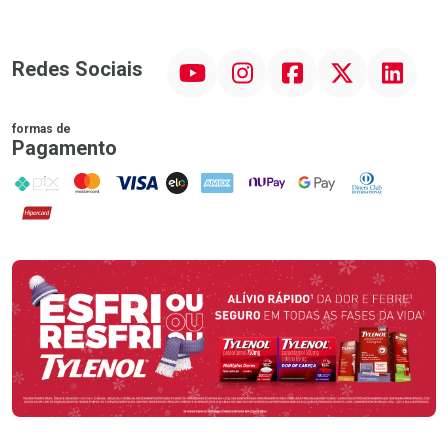
YouTube
Instagram
Facebook
Twitter
Linkedin
Redes Sociais
formas de
Pagamento
PIX
MasterCard
VISA
ELO
AMEX
NuPay
Google Pay
Diners Club
Hipercard
Promoção em Destaque