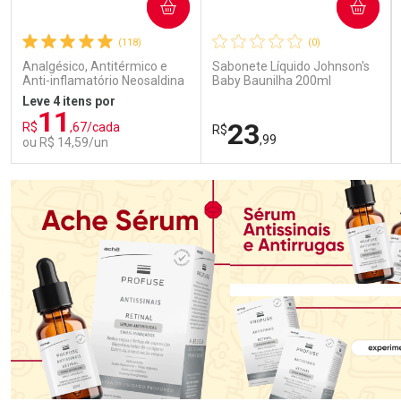
COMPRAR
COMPRAR
(118)
(0)
Analgésico, Antitérmico e
Sabonete Líquido Johnson's
Anti-inflamatório Neosaldina
Baby Baunilha 200ml
30mg + 300mg + 30mg 10
Leve 4 itens por
Drágeas
11
23
R$
,67/cada
R$
,99
ou R$ 14,59/un
FECHAR
FECHAR
FEC
FEC
Laboratório
Laboratório
Por Menos
Por Menos
Ativar Desconto
Ativar Desconto