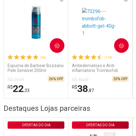
Ativar Desconto
COMPRAR
COMPRAR
(56)
(154)
Comprar sem Desconto
Comprar sem Desconto
Por R$ 143,94/cada
Por R$ 143,94/cada
Espuma de Barbear Bozzano
Antiedematoso e Anti-
Pele Sensível 200ml
inflamatório Trombofob
200U/g 40g
26% OFF
20% OFF
R$ 29,99
R$ 48,68
22
38
R$
R$
,33
,87
FECHAR
FECHAR
FEC
FEC
Destaques Lojas parceiras
Laboratório
Laboratório
Por Menos
Por Menos
OFERTAS DO DIA
OFERTAS DO DIA