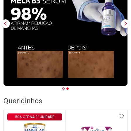
Imagem Anterior
Pr
Queridinhos
ADIC
50% OFF NA 2° UNIDADE