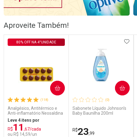
Ativar Desconto
Ativar Desconto
Aproveite Também!
Comprar sem Desconto
Comprar sem Desconto
Comprar sem Desconto
Comprar sem Desconto
ADIC
80% OFF NA 4°UNIDADE
Por R$ 105,99/cada
Por R$ 106,99/cada
Por R$ 105,99/cada
Por R$ 106,99/cada
COMPRAR
COMPRAR
(118)
(0)
Analgésico, Antitérmico e
Sabonete Líquido Johnson's
Anti-inflamatório Neosaldina
Baby Baunilha 200ml
30mg + 300mg + 30mg 10
Leve 4 itens por
Drágeas
11
23
R$
,67/cada
R$
,99
ou R$ 14,59/un