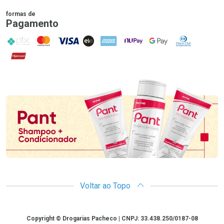
formas de
Pagamento
PIX
MasterCard
VISA
ELO
AMEX
NuPay
Google Pay
Diners Club
Hipercard
Promoção em Destaque
Voltar ao Topo
Copyright
Copyright © Drogarias Pacheco | CNPJ: 33.438.250/0187-08