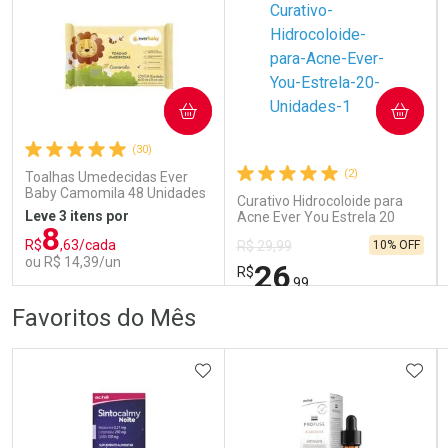
COMPRAR
COMPRAR
Ativar Desconto
Ativar Desconto
(30)
Comprar sem Desconto
Comprar sem Desconto
Comprar sem Desconto
Comprar sem Desconto
(2)
Toalhas Umedecidas Ever
Por R$ 70,79/cada
Por R$ 142,49/cada
Por R$ 70,79/cada
Por R$ 142,49/cada
Baby Camomila 48 Unidades
Curativo Hidrocoloide para
Leve 3 itens por
Acne Ever You Estrela 20
8
Unidades
R$
,63/cada
10% OFF
R$ 29,99
ou R$ 14,39/un
26
R$
,99
FECHAR
FECHAR
FEC
FEC
Favoritos do Mês
Laboratório
Laboratório
Por Menos
Por Menos
ADICIONAR AOS FAVORITOS
ADIC