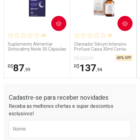
COMPRAR
COMPRAR
Ativar Desconto
Ativar Desconto
(0)
(0)
Comprar sem Desconto
Comprar sem Desconto
Comprar sem Desconto
Comprar sem Desconto
Suplemento Alimentar
Clareador Sérum Intensivo
Por R$ 14,39/cada
Por R$ 26,99/cada
Por R$ 14,39/cada
Por R$ 26,99/cada
Sintocalmy Noite 30 Cápsulas
Profuse Caixa 30ml Conta-
Gotas
40% OFF
R$ 229,90
87
137
R$
R$
,99
,94
Tudo sobre a Drogarias Pacheco
FECHAR
FECHAR
FEC
FEC
Laboratório
Laboratório
Por Menos
Por Menos
Cadastre-se para receber novidades
Receba as melhores ofertas e super descontos
exclusivos!
Preencha o formulário abaixo para receber 
Nome