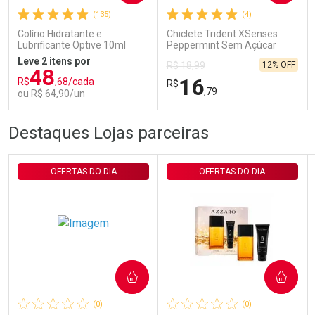
(135)
(4)
Comprar sem Desconto
Comprar sem Desconto
Por R$ 29,30/cada
Por R$ 29,30/cada
Colírio Hidratante e
Chiclete Trident XSenses
Lubrificante Optive 10ml
Peppermint Sem Açúcar
Garrafa 54g
Leve 2 itens por
12% OFF
R$ 18,99
48
16
R$
,68/cada
R$
,79
ou R$ 64,90/un
FECHAR
FECHAR
FEC
FEC
Destaques Lojas parceiras
Laboratório
Laboratório
Por Menos
Por Menos
OFERTAS DO DIA
OFERTAS DO DIA
COMPRAR
COMPRAR
Ativar Desconto
Ativar Desconto
(0)
(0)