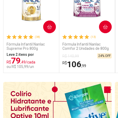
COMPRAR
COMPRAR
(38)
(13)
Fórmula Infantil Nanlac
Fórmula Infantil Nanlac
Supreme Pro 800g
Comfor 2 Unidades de 800g
Leve 2 itens por
24% OFF
R$ 140,99
79
106
R$
,49/cada
R$
,99
ou R$ 105,99/un
FECHAR
FECHAR
FEC
FEC
Laboratório
Laboratório
Por Menos
Por Menos