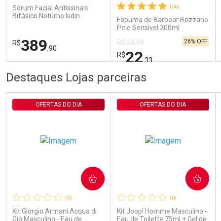
(56)
Sérum Facial Antissinais
Bifásico Noturno Isdin
Espuma de Barbear Bozzano
Isdinceutics Retinal com
Pele Sensível 200ml
Retinaldeído 50ml
389
26% OFF
R$ 29,99
R$
,90
22
R$
,33
FECHAR
FECHAR
FEC
FEC
Destaques Lojas parceiras
Laboratório
Laboratório
Por Menos
Por Menos
OFERTAS DO DIA
OFERTAS DO DIA
COMPRAR
COMPRAR
Ativar Desconto
Ativar Desconto
(0)
(0)
Comprar sem Desconto
Comprar sem Desconto
Comprar sem Desconto
Comprar sem Desconto
Kit Giorgio Armani Acqua di
Kit Joop! Homme Masculino -
Por R$ 389,90/cada
Por R$ 22,33/cada
Por R$ 389,90/cada
Por R$ 22,33/cada
Giò Masculino - Eau de
Eau de Toilette 75ml + Gel de