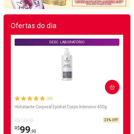
Ofertas do dia
DESC. LABORATÓRIO
COMPRAR
(43)
Hidratante Corporal Epidrat Corpo Intensivo 450g
23% OFF
R$ 129,90
99
R$
,90