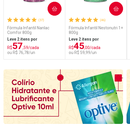
COMPRAR
COMPRAR
(37)
(46)
Fórmula Infantil Nanlac
Fórmula Infantil Nestonutri 1+
Comfor 800g
800g
Leve 2 itens por
Leve 2 itens por
57
45
R$
,59/cada
R$
,00/cada
ou R$ 76,78/un
ou R$ 59,99/un
FECHAR
FECHAR
FEC
FEC
Laboratório
Laboratório
Por Menos
Por Menos
Ativar Desconto
Ativar Desconto