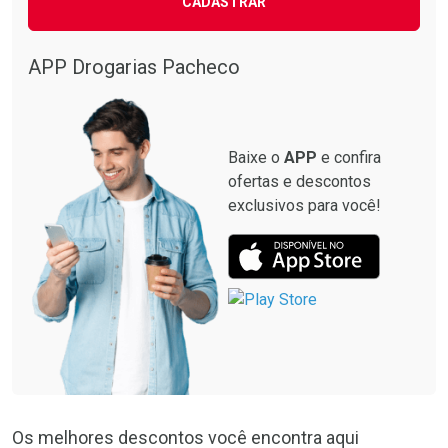
CADASTRAR
Comprar sem Desconto
Comprar sem Desconto
Comprar sem Desconto
Comprar sem Desconto
Por R$ 87,99/cada
Por R$ 137,94/cada
Por R$ 87,99/cada
Por R$ 137,94/cada
APP Drogarias Pacheco
Baixe o
APP
e confira
ofertas e descontos
exclusivos para você!
Os melhores descontos você encontra aqui