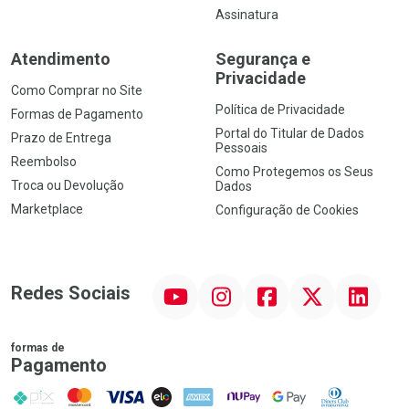
Assinatura
Atendimento
Segurança e
Privacidade
Como Comprar no Site
Política de Privacidade
Formas de Pagamento
Portal do Titular de Dados
Prazo de Entrega
Pessoais
Reembolso
Como Protegemos os Seus
Troca ou Devolução
Dados
Marketplace
Configuração de Cookies
YouTube
Instagram
Facebook
Twitter
Linkedin
Redes Sociais
formas de
Pagamento
PIX
MasterCard
VISA
ELO
AMEX
NuPay
Google Pay
Diners Club