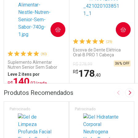
COMPRAR
COMPRAR
(29)
Escova de Dente Elétrica
(80)
Oral-B PRO 1 Cabeça
Redonda Recarregável 1
Suplemento Alimentar
36% OFF
R$ 278,99
Unidade
Nutren Senior Sem Sabor
178
R$
740g
Leve 2 itens por
,40
140
R$
,02/cada
ou R$ 155,58/un
FECHAR
FECHAR
FEC
FEC
Produtos Recomendados
Imagem A
Pró
Laboratório
Laboratório
Por Menos
Por Menos
Patrocinado
Patrocinado