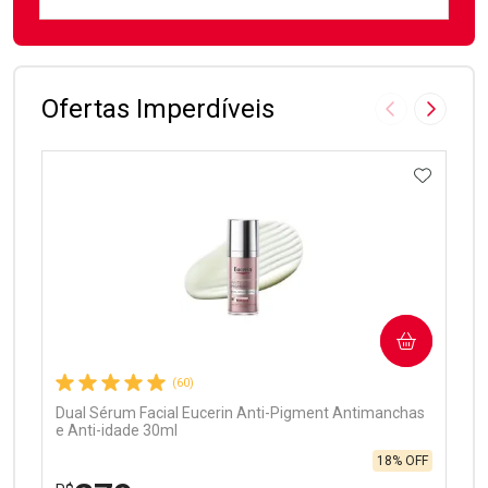
FECHAR
FECHAR
Laboratório
Por Menos
Ofertas Imperdíveis
Imagem Anter
Próxima
ADICIO
Ativar Desconto
COMPRAR
Comprar sem Desconto
Comprar sem Desconto
Por R$ 99,90/cada
Por R$ 99,90/cada
(60)
Dual Sérum Facial Eucerin Anti-Pigment Antimanchas
e Anti-idade 30ml
18% OFF