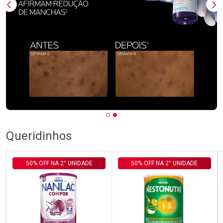
Imagem Anterior
Pr
Queridinhos
50% OFF NA 2° UNIDADE
50% OFF NA 2° UNIDADE