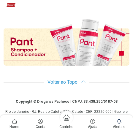
Hipercard
Promoção em Destaque
Voltar ao Topo
Copyright
Copyright © Drogarias Pacheco | CNPJ: 33.438.250/0187-08
Rio de Janeiro - RJ: Rua do Catete, 300 - Catete - CEP: 22220-000 | Gabriele
Giovanelli - CRF 28127 | 24 horas| Autorização de funcionamento: Processo:
25351.493074/2012-10 Autorização/MS: 7.25279.0 | As informações
Home
Conta
Carrinho
Ajuda
Alertas
contidas neste site, como promoções e ofertas de remédios e