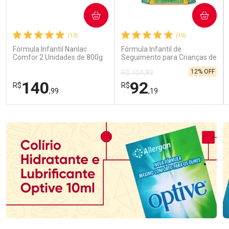
COMPRAR
COMPRAR
(13)
(10)
Fórmula Infantil Nanlac
Fórmula Infantil de
Comfor 2 Unidades de 800g
Seguimento para Crianças de
Primeira Infância Nestonutri
12% OFF
R$ 104,99
2 Unidades de 800g cada
140
92
R$
R$
,99
,19
FECHAR
FECHAR
FEC
FEC
Laboratório
Laboratório
Por Menos
Por Menos
Ativar Desconto
Ativar Desconto