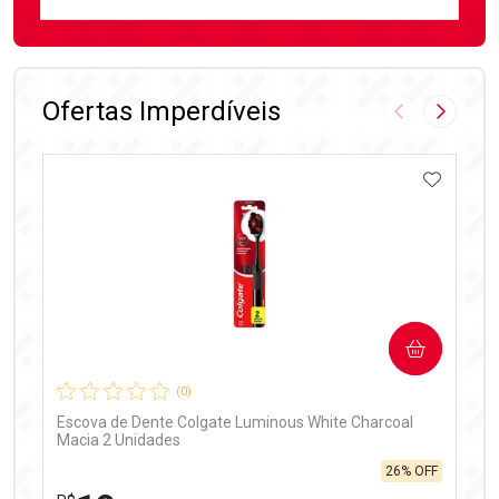
FECHAR
FECHAR
Laboratório
Por Menos
Ofertas Imperdíveis
Imagem Anter
Próxima
ADICIO
Ativar Desconto
COMPRAR
Comprar sem Desconto
Comprar sem Desconto
Por R$ 99,90/cada
Por R$ 99,90/cada
(0)
Escova de Dente Colgate Luminous White Charcoal
Macia 2 Unidades
26% OFF