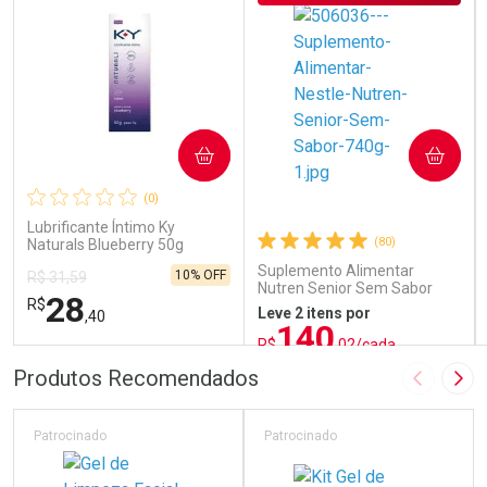
COMPRAR
COMPRAR
(0)
Lubrificante Íntimo Ky
(80)
Naturals Blueberry 50g
Suplemento Alimentar
10% OFF
R$ 31,59
Nutren Senior Sem Sabor
28
R$
740g
Leve 2 itens por
,40
140
R$
,02/cada
ou R$ 155,58/un
FECHAR
FECHAR
FEC
FEC
Produtos Recomendados
Imagem A
Pró
Laboratório
Laboratório
Por Menos
Por Menos
Patrocinado
Patrocinado