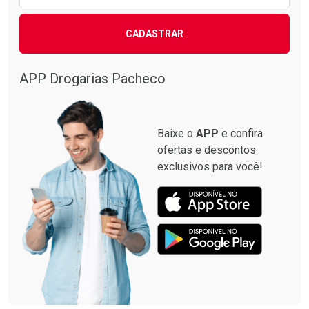
CADASTRAR
Comprar sem Desconto
Comprar sem Desconto
Comprar sem Desconto
Comprar sem Desconto
Por R$ 87,99/cada
Por R$ 137,94/cada
Por R$ 87,99/cada
Por R$ 137,94/cada
APP Drogarias Pacheco
Baixe o
APP
e confira
ofertas e descontos
exclusivos para você!