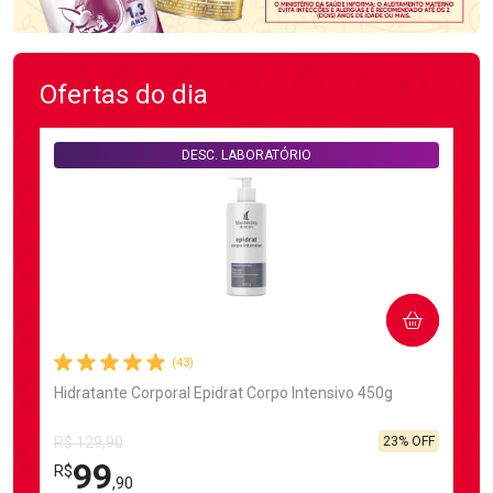
Ofertas do dia
DESC. LABORATÓRIO
COMPRAR
(43)
Hidratante Corporal Epidrat Corpo Intensivo 450g
23% OFF
R$ 129,90
99
R$
,90