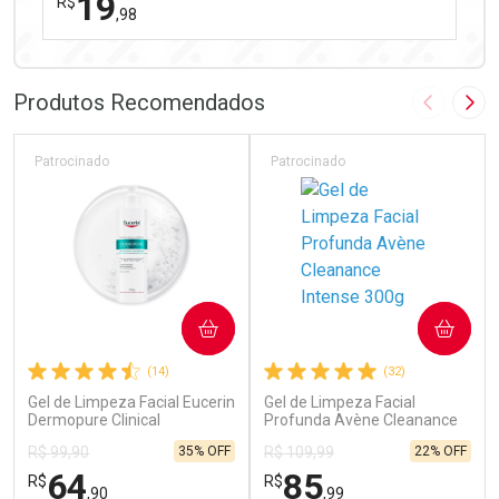
19
R$
,98
FECHAR
FECHAR
Laboratório
Por Menos
Produtos Recomendados
Imagem A
Pró
Patrocinado
Patrocinado
Ativar Desconto
COMPRAR
COMPRAR
Comprar sem Desconto
Comprar sem Desconto
(14)
(32)
Por R$ 19,98/cada
Por R$ 19,98/cada
Gel de Limpeza Facial Eucerin
Gel de Limpeza Facial
Dermopure Clinical
Profunda Avène Cleanance
Concentrado 400g
Intense 300g
35% OFF
22% OFF
R$ 99,90
R$ 109,99
64
85
R$
R$
,90
,99