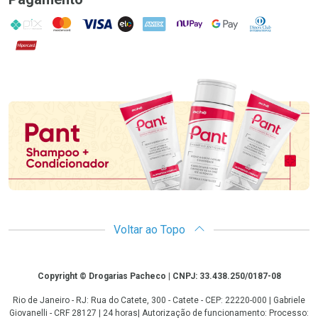
PIX
MasterCard
VISA
ELO
AMEX
NuPay
Google Pay
Diners Club
Hipercard
Promoção em Destaque
Voltar ao Topo
Copyright
Copyright © Drogarias Pacheco | CNPJ: 33.438.250/0187-08
Rio de Janeiro - RJ: Rua do Catete, 300 - Catete - CEP: 22220-000 | Gabriele
Giovanelli - CRF 28127 | 24 horas| Autorização de funcionamento: Processo: