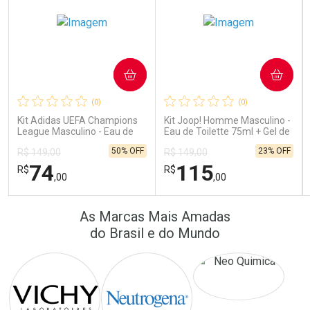
COMPRAR
COMPRAR
Ativar Desconto
Ativar Desconto
(0)
(0)
Comprar sem Desconto
Comprar sem Desconto
Comprar sem Desconto
Comprar sem Desconto
Kit Adidas UEFA Champions
Kit Joop! Homme Masculino -
Por R$ 64,90/cada
Por R$ 16,79/cada
Por R$ 64,90/cada
Por R$ 16,79/cada
League Masculino - Eau de
Eau de Toilette 75ml + Gel de
Toilette 100ml + Shower Gel
Banho 75ml
50% OFF
23% OFF
R$ 149,00
R$ 149,00
250ml
74
115
R$
R$
,00
,00
FECHAR
FECHAR
FEC
FEC
As Marcas Mais Amadas
Laboratório
Laboratório
Por Menos
Por Menos
do Brasil e do Mundo