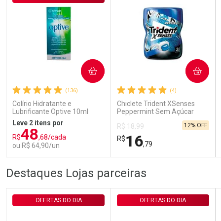
Ativar Desconto
COMPRAR
COMPRAR
Comprar sem Desconto
Comprar sem Desconto
Por R$ 29,30/cada
Por R$ 29,30/cada
(136)
(4)
Colírio Hidratante e
Chiclete Trident XSenses
Lubrificante Optive 10ml
Peppermint Sem Açúcar
Garrafa 54g
Leve 2 itens por
12% OFF
R$ 18,99
48
16
R$
,68/cada
R$
,79
ou R$ 64,90/un
FECHAR
FECHAR
FEC
FEC
Destaques Lojas parceiras
Laboratório
Laboratório
Por Menos
Por Menos
OFERTAS DO DIA
OFERTAS DO DIA