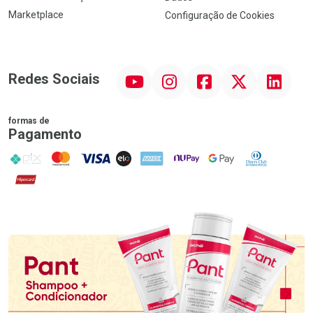
Marketplace
Configuração de Cookies
YouTube
Instagram
Facebook
Twitter
Linkedin
Redes Sociais
formas de
Pagamento
PIX
MasterCard
VISA
ELO
AMEX
NuPay
Google Pay
Diners Club
Hipercard
Promoção em Destaque