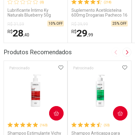
(0)
(218)
Lubrificante Íntimo Ky
Suplemento Acetilcisteína
Naturals Blueberry 50g
600mg Drogarias Pacheco 16
Sachês
10% OFF
25% OFF
R$ 31,59
R$ 39,99
28
29
R$
R$
,40
,99
FECHAR
FECHAR
FEC
FEC
Produtos Recomendados
Imagem A
Pró
Laboratório
Laboratório
Por Menos
Por Menos
ADICIONAR AOS FAVORITOS
ADIC
Patrocinado
Patrocinado
COMPRAR
COMPRAR
Ativar Desconto
Ativar Desconto
(163)
(53)
Shampoo Estimulante Vichy
Comprar sem Desconto
Shampoo Anticaspa para
Comprar sem Desconto
Comprar sem Desconto
Comprar sem Desconto