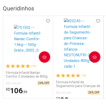
Queridinhos
ADICIONAR AOS FAVORITOS
ADIC
COMPRAR
COMPRAR
(13)
Fórmula Infantil Nanlac
(10)
Comfor 2 Unidades de 800g
Fórmula Infantil de
24% OFF
R$ 140,99
Seguimento para Crianças de
106
R$
Primeira Infância Nestonutri
,99
20% OFF
R$ 104,99
2 Unidades de 800g cada
83
R$
,98
FECHAR
FECHAR
FEC
FEC