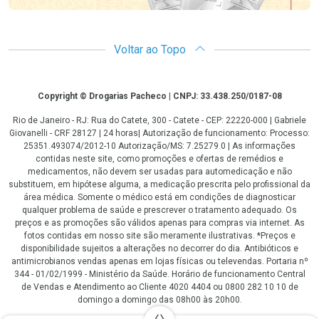
Voltar ao Topo
Copyright
Copyright © Drogarias Pacheco | CNPJ: 33.438.250/0187-08
Rio de Janeiro - RJ: Rua do Catete, 300 - Catete - CEP: 22220-000 | Gabriele
Giovanelli - CRF 28127 | 24 horas| Autorização de funcionamento: Processo:
25351.493074/2012-10 Autorização/MS: 7.25279.0 | As informações
contidas neste site, como promoções e ofertas de remédios e
medicamentos, não devem ser usadas para automedicação e não
substituem, em hipótese alguma, a medicação prescrita pelo profissional da
área médica. Somente o médico está em condições de diagnosticar
qualquer problema de saúde e prescrever o tratamento adequado. Os
preços e as promoções são válidos apenas para compras via internet. As
fotos contidas em nosso site são meramente ilustrativas. *Preços e
disponibilidade sujeitos a alterações no decorrer do dia. Antibióticos e
antimicrobianos vendas apenas em lojas físicas ou televendas. Portaria nº
344 - 01/02/1999 - Ministério da Saúde. Horário de funcionamento Central
de Vendas e Atendimento ao Cliente 4020 4404 ou 0800 282 10 10 de
domingo a domingo das 08h00 às 20h00.