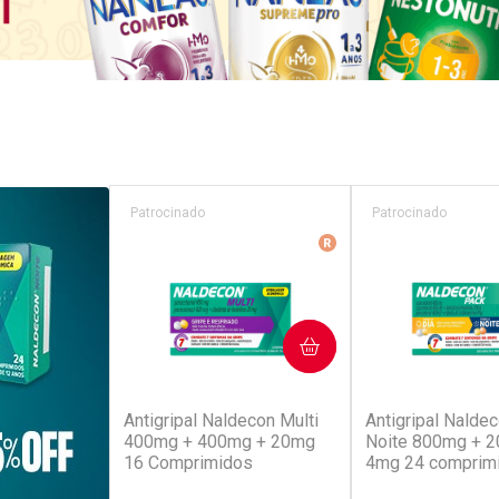
Patrocinado
Patrocinado
Medicamento De Refer
COMPRAR
COM
(52)
(4
Antigripal Naldecon Multi
Antigripal Naldec
400mg + 400mg + 20mg
Noite 800mg + 
16 Comprimidos
4mg 24 comprim