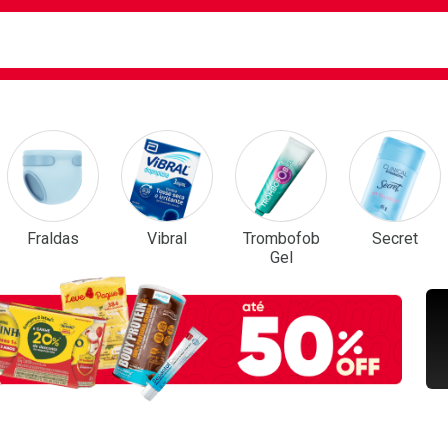
ca
isa?
em Destaque
Fraldas
Vibral
Trombofob
Secret
Gel