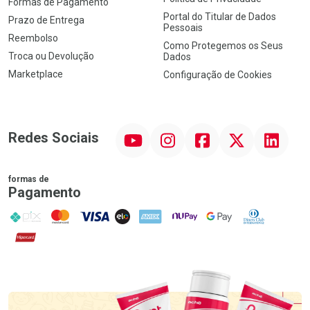
Formas de Pagamento
Portal do Titular de Dados
Prazo de Entrega
Pessoais
Reembolso
Como Protegemos os Seus
Troca ou Devolução
Dados
Marketplace
Configuração de Cookies
YouTube
Instagram
Facebook
Twitter
Linkedin
Redes Sociais
formas de
Pagamento
PIX
MasterCard
VISA
ELO
AMEX
NuPay
Google Pay
Diners Club
Hipercard
Promoção em Destaque