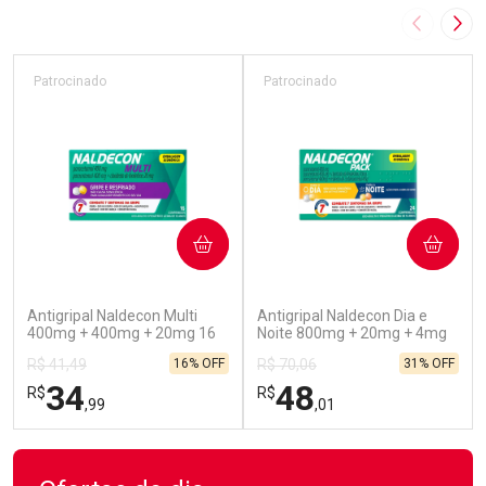
Imagem A
Pró
Patrocinado
Patrocinado
COMPRAR
COMPRAR
(52)
(45)
Antigripal Naldecon Multi
Antigripal Naldecon Dia e
400mg + 400mg + 20mg 16
Noite 800mg + 20mg + 4mg
Comprimidos
24 comprimidos
16% OFF
31% OFF
R$ 41,49
R$ 70,06
34
48
R$
R$
,99
,01
FECHAR
FECHAR
FEC
FEC
Laboratório
Laboratório