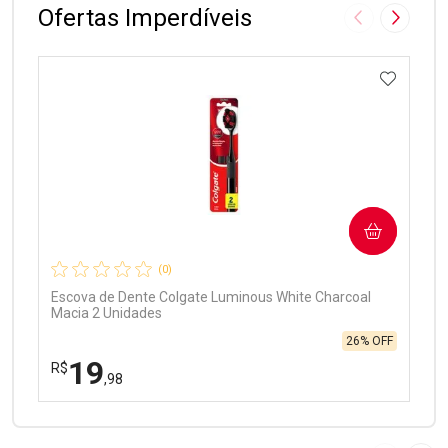
Ofertas Imperdíveis
Imagem Anter
Próxima
ADICIO
Ativar Desconto
COMPRAR
Comprar sem Desconto
Comprar sem Desconto
Por R$ 97,90/cada
Por R$ 97,90/cada
(0)
Escova de Dente Colgate Luminous White Charcoal
Macia 2 Unidades
26% OFF
19
R$
,98
FECHAR
FECHAR