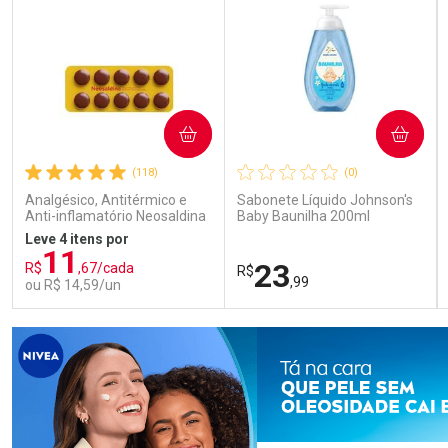
COMPRAR
COMPRAR
(118)
(0)
Analgésico, Antitérmico e
Sabonete Líquido Johnson's
Anti-inflamatório Neosaldina
Baby Baunilha 200ml
30mg + 300mg + 30mg 10
Leve 4 itens por
Drágeas
11
23
R$
,67/cada
R$
,99
ou R$ 14,59/un
FECHAR
FECHAR
FEC
FEC
Laboratório
Laboratório
Por Menos
Por Menos