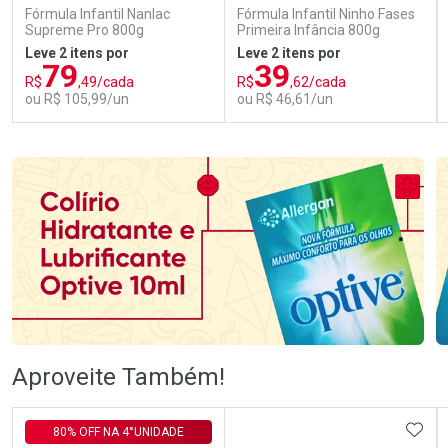
Fórmula Infantil Nanlac
Fórmula Infantil Ninho Fases
Supreme Pro 800g
Primeira Infância 800g
Leve 2 itens por
Leve 2 itens por
79
39
R$
,49/cada
R$
,62/cada
ou R$ 105,99/un
ou R$ 46,61/un
FECHAR
FECHAR
FEC
FEC
Laboratório
Laboratório
Por Menos
Por Menos
Ativar Desconto
Ativar Desconto
Aproveite Também!
Comprar sem Desconto
Comprar sem Desconto
Comprar sem Desconto
Comprar sem Desconto
ADIC
80% OFF NA 4°UNIDADE
Por R$ 105,99/cada
Por R$ 46,61/cada
Por R$ 105,99/cada
Por R$ 46,61/cada