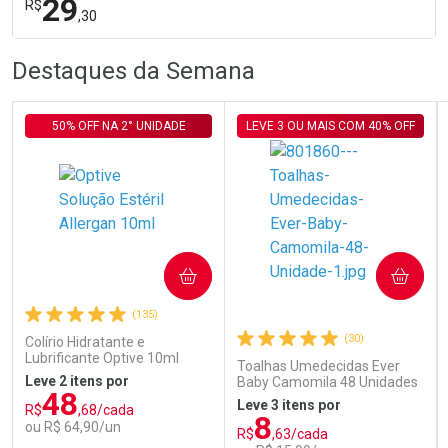
29
R$
,30
R
R
FECHA
FECHA
Destaques da Semana
Laboratório
Por Menos
50% OFF NA 2° UNIDADE
LEVE 3 OU MAIS COM 40% OFF
Ativar Desconto
COMPRAR
COMPRAR
(135)
Comprar sem Desconto
Comprar sem Desconto
Por R$ 29,30/cada
Por R$ 29,30/cada
(30)
Colírio Hidratante e
Lubrificante Optive 10ml
Toalhas Umedecidas Ever
Leve 2 itens por
Baby Camomila 48 Unidades
48
Leve 3 itens por
R$
,68/cada
8
ou R$ 64,90/un
R$
,63/cada