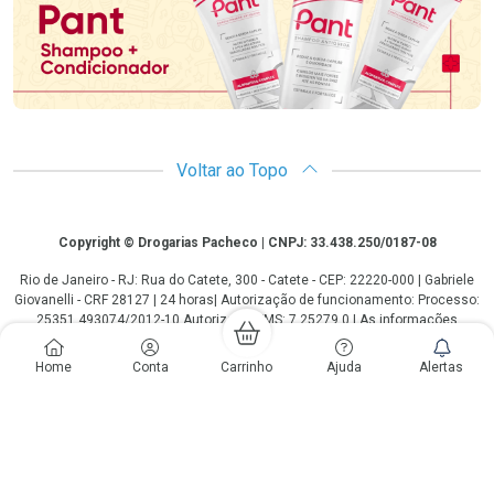
Voltar ao Topo
Copyright
Copyright © Drogarias Pacheco | CNPJ: 33.438.250/0187-08
Rio de Janeiro - RJ: Rua do Catete, 300 - Catete - CEP: 22220-000 | Gabriele
Giovanelli - CRF 28127 | 24 horas| Autorização de funcionamento: Processo:
25351.493074/2012-10 Autorização/MS: 7.25279.0 | As informações
contidas neste site, como promoções e ofertas de remédios e
medicamentos, não devem ser usadas para automedicação e não
Home
Conta
Carrinho
Ajuda
Alertas
substituem, em hipótese alguma, a medicação prescrita pelo profissional da
área médica. Somente o médico está em condições de diagnosticar
qualquer problema de saúde e prescrever o tratamento adequado. Os
preços e as promoções são válidos apenas para compras via internet. As
fotos contidas em nosso site são meramente ilustrativas. *Preços e
disponibilidade sujeitos a alterações no decorrer do dia. Antibióticos e