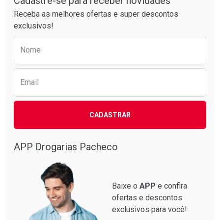
Cadastre-se para receber novidades
Receba as melhores ofertas e super descontos
exclusivos!
Preencha o formulário abaixo para receber 
Nome
Email
Ativar Desconto
Ativar Desconto
CADASTRAR
Comprar sem Desconto
Comprar sem Desconto
Comprar sem Desconto
Comprar sem Desconto
Por R$ 87,99/cada
Por R$ 137,94/cada
Por R$ 87,99/cada
Por R$ 137,94/cada
APP Drogarias Pacheco
Baixe o
APP
e confira
ofertas e descontos
exclusivos para você!