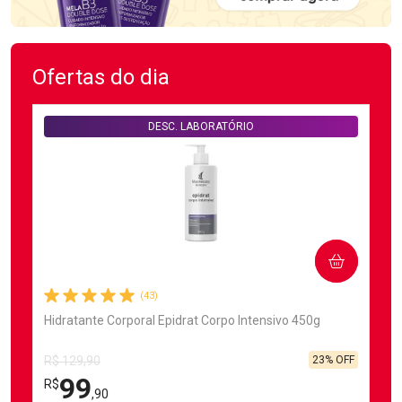
Ofertas do dia
DESC. LABORATÓRIO
COMPRAR
(43)
Hidratante Corporal Epidrat Corpo Intensivo 450g
23% OFF
R$ 129,90
99
R$
,90