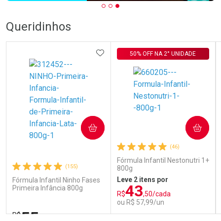
Queridinhos
ADICIONAR AOS FAVORITOS
50% OFF NA 2° UNIDADE
COMPRAR
COMPRAR
(46)
Fórmula Infantil Nestonutri 1+
(155)
800g
Leve 2 itens por
Fórmula Infantil Ninho Fases
43
Primeira Infância 800g
R$
,50/cada
ou R$ 57,99/un
55
R$
,85