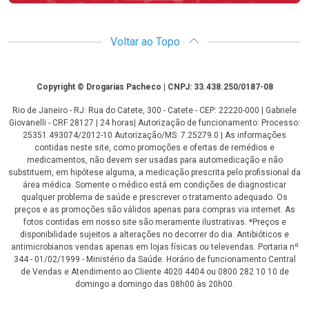
Voltar ao Topo
Copyright
Copyright © Drogarias Pacheco | CNPJ: 33.438.250/0187-08
Rio de Janeiro - RJ: Rua do Catete, 300 - Catete - CEP: 22220-000 | Gabriele
Giovanelli - CRF 28127 | 24 horas| Autorização de funcionamento: Processo:
25351.493074/2012-10 Autorização/MS: 7.25279.0 | As informações
contidas neste site, como promoções e ofertas de remédios e
medicamentos, não devem ser usadas para automedicação e não
substituem, em hipótese alguma, a medicação prescrita pelo profissional da
área médica. Somente o médico está em condições de diagnosticar
qualquer problema de saúde e prescrever o tratamento adequado. Os
preços e as promoções são válidos apenas para compras via internet. As
fotos contidas em nosso site são meramente ilustrativas. *Preços e
disponibilidade sujeitos a alterações no decorrer do dia. Antibióticos e
antimicrobianos vendas apenas em lojas físicas ou televendas. Portaria nº
344 - 01/02/1999 - Ministério da Saúde. Horário de funcionamento Central
de Vendas e Atendimento ao Cliente 4020 4404 ou 0800 282 10 10 de
domingo a domingo das 08h00 às 20h00.