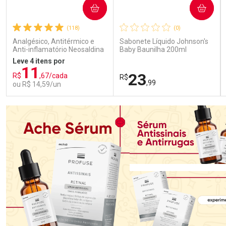
COMPRAR
COMPRAR
(118)
(0)
Analgésico, Antitérmico e
Sabonete Líquido Johnson's
Anti-inflamatório Neosaldina
Baby Baunilha 200ml
30mg + 300mg + 30mg 10
Leve 4 itens por
Drágeas
11
23
R$
,67/cada
R$
,99
ou R$ 14,59/un
FECHAR
FECHAR
FEC
FEC
Laboratório
Laboratório
Por Menos
Por Menos
Ativar Desconto
Ativar Desconto