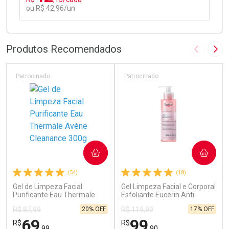
ou R$ 42,96/un
FECHAR
FECHAR
Laboratório
Por Menos
Produtos Recomendados
Imagem A
Pró
Patrocinado
Patrocinado
Ativar Desconto
COMPRAR
COMPRAR
Comprar sem Desconto
Comprar sem Desconto
(54)
(18)
Por R$ 42,96/cada
Por R$ 42,96/cada
Gel de Limpeza Facial
Gel Limpeza Facial e Corporal
Purificante Eau Thermale
Esfoliante Eucerin Anti-
Avène Cleanance 300g
Pigment 200ml
20% OFF
17% OFF
R$ 87,99
R$ 119,99
69
99
R$
R$
,99
,90