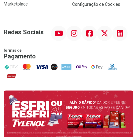
Marketplace
Configuração de Cookies
YouTube
Instagram
Facebook
Twitter
Linkedin
Redes Sociais
formas de
Pagamento
PIX
MasterCard
VISA
ELO
AMEX
NuPay
Google Pay
Diners Club
Hipercard
Promoção em Destaque