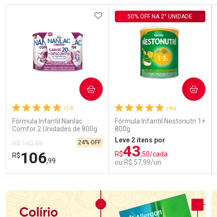
ADICIONAR AOS FAVORITOS
50% OFF NA 2° UNIDADE
COMPRAR
COMPRAR
(13)
(46)
Fórmula Infantil Nanlac
Fórmula Infantil Nestonutri 1+
Comfor 2 Unidades de 800g
800g
Leve 2 itens por
24% OFF
R$ 140,99
43
106
R$
,50/cada
R$
,99
ou R$ 57,99/un
FECHAR
FECHAR
FEC
FEC
Laboratório
Laboratório
Por Menos
Por Menos