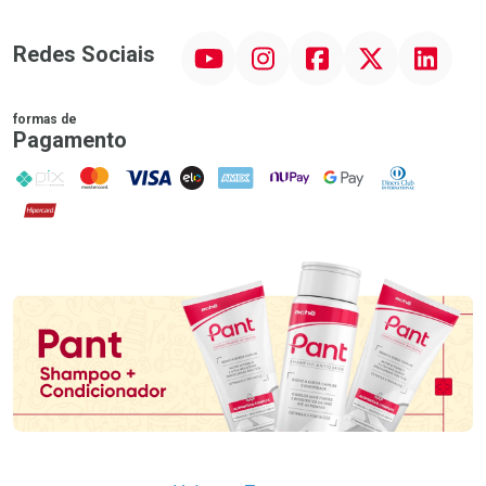
YouTube
Instagram
Facebook
Twitter
Linkedin
Redes Sociais
formas de
Pagamento
PIX
MasterCard
VISA
ELO
AMEX
NuPay
Google Pay
Diners Club
Hipercard
Promoção em Destaque