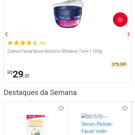
COMPRAR
Imagem Anterior
Pró
(96)
Creme Facial Nivea Noturno Ultraleve 7 em 1 100g
27% OFF
29
R$
,30
R
R
FECHA
FECHA
Destaques da Semana
Laboratório
Por Menos
ADICIONAR AOS FAVORITOS
ADIC