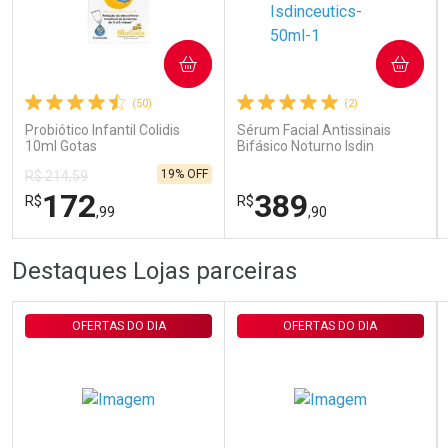
Ativar Desconto
COMPRAR
COMPRAR
(50)
(2)
Comprar sem Desconto
Comprar sem Desconto
Por R$ 29,30/cada
Por R$ 29,30/cada
Probiótico Infantil Colidis
Sérum Facial Antissinais
10ml Gotas
Bifásico Noturno Isdin
Isdinceutics Retinal com
19% OFF
R$ 214,59
Retinaldeído 50ml
172
389
R$
R$
,99
,90
FECHAR
FECHAR
FEC
FEC
Destaques Lojas parceiras
Laboratório
Laboratório
Por Menos
Por Menos
OFERTAS DO DIA
OFERTAS DO DIA