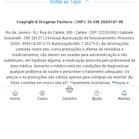
Voltar ao Topo
Copyright
Copyright © Drogarias Pacheco | CNPJ: 33.438.250/0187-08
Rio de Janeiro - RJ: Rua do Catete, 300 - Catete - CEP: 22220-000 | Gabriele
Giovanelli - CRF 28127 | 24 horas| Autorização de funcionamento: Processo:
25351.493074/2012-10 Autorização/MS: 7.25279.0 | As informações
contidas neste site, como promoções e ofertas de remédios e
medicamentos, não devem ser usadas para automedicação e não
substituem, em hipótese alguma, a medicação prescrita pelo profissional da
área médica. Somente o médico está em condições de diagnosticar
qualquer problema de saúde e prescrever o tratamento adequado. Os
preços e as promoções são válidos apenas para compras via internet. As
fotos contidas em nosso site são meramente ilustrativas. *Preços e
disponibilidade sujeitos a alterações no decorrer do dia. Antibióticos e
antimicrobianos vendas apenas em lojas físicas ou televendas. Portaria nº
Home
Conta
Carrinho
Ajuda
Alertas
344 - 01/02/1999 - Ministério da Saúde. Horário de funcionamento Central
de Vendas e Atendimento ao Cliente 4020 4404 ou 0800 282 10 10 de
domingo a domingo das 08h00 às 20h00.
LGPD Aceite os Cookies