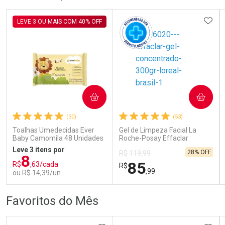
Laboratório
Laboratório
Por Menos
Por Menos
ADIC
LEVE 3 OU MAIS COM 40% OFF
COMPRAR
COMPRAR
Ativar Desconto
Ativar Desconto
(30)
(53)
Comprar sem Desconto
Comprar sem Desconto
Comprar sem Desconto
Comprar sem Desconto
Toalhas Umedecidas Ever
Gel de Limpeza Facial La
Por R$ 69,99/cada
Por R$ 79,19/cada
Por R$ 69,99/cada
Por R$ 79,19/cada
Baby Camomila 48 Unidades
Roche-Posay Effaclar
Concentrado 300g
Leve 3 itens por
28% OFF
R$ 119,99
8
85
R$
,63/cada
R$
,99
ou R$ 14,39/un
FECHAR
FECHAR
FEC
FEC
Favoritos do Mês
Laboratório
Dermaclub
Por Menos
Por Menos