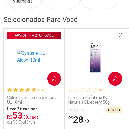
Comprar sem Desconto
Comprar sem Desconto
Comprar sem Desconto
Comprar sem Desconto
Selecionados Para Você
Por R$ 566,00/cada
Por R$ 74,00/cada
Por R$ 566,00/cada
Por R$ 74,00/cada
ADIC
60% OFF NA 2° UNIDADE
COMPRAR
COMPRAR
(139)
(0)
Colírio Lubrificante Systane
Lubrificante Íntimo Ky
UL 10ml
Naturals Blueberry 50g
Leve 2 itens por
10% OFF
R$ 31,59
53
28
R$
,50/cada
R$
,40
ou R$ 76,43/un