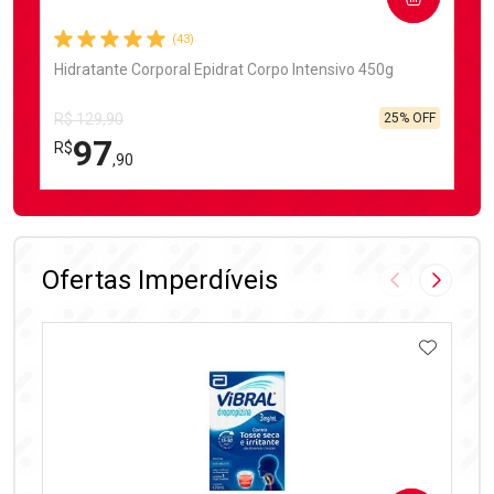
(43)
Hidratante Corporal Epidrat Corpo Intensivo 450g
25% OFF
R$ 129,90
97
R$
,90
FECHAR
FECHAR
Laboratório
Por Menos
Ofertas Imperdíveis
Imagem Anter
Próxima
ADICIO
Ativar Desconto