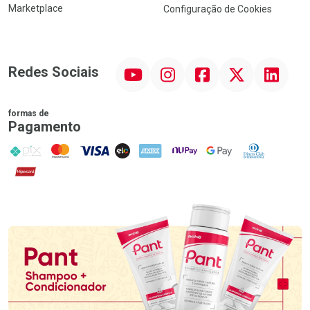
Marketplace
Configuração de Cookies
YouTube
Instagram
Facebook
Twitter
Linkedin
Redes Sociais
formas de
Pagamento
PIX
MasterCard
VISA
ELO
AMEX
NuPay
Google Pay
Diners Club
Hipercard
Promoção em Destaque