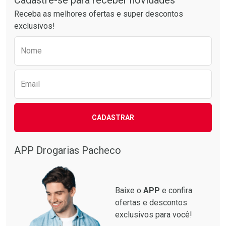
Cadastre-se para receber novidades
Receba as melhores ofertas e super descontos
exclusivos!
Preencha o formulário abaixo para receber 
Nome
Email
Ativar Desconto
Ativar Desconto
CADASTRAR
Comprar sem Desconto
Comprar sem Desconto
Comprar sem Desconto
Comprar sem Desconto
Por R$ 87,99/cada
Por R$ 137,94/cada
Por R$ 87,99/cada
Por R$ 137,94/cada
APP Drogarias Pacheco
Baixe o
APP
e confira
ofertas e descontos
exclusivos para você!