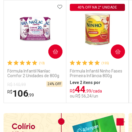
ADICIONAR AOS FAVORITOS
40% OFF NA 2° UNIDADE
COMPRAR
COMPRAR
(13)
(155)
Fórmula Infantil Nanlac
Fórmula Infantil Ninho Fases
Comfor 2 Unidades de 800g
Primeira Infância 800g
Leve 2 itens por
24% OFF
R$ 140,99
44
106
R$
,99/cada
R$
,99
ou R$ 56,24/un
FECHAR
FECHAR
FEC
FEC
Laboratório
Laboratório
Por Menos
Por Menos