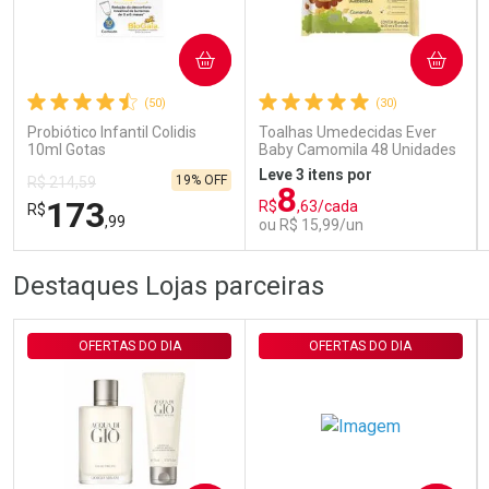
Ativar Desconto
COMPRAR
COMPRAR
(50)
(30)
Comprar sem Desconto
Comprar sem Desconto
Por R$ 29,30/cada
Por R$ 29,30/cada
Probiótico Infantil Colidis
Toalhas Umedecidas Ever
10ml Gotas
Baby Camomila 48 Unidades
Leve 3 itens por
19% OFF
R$ 214,59
8
173
R$
,63/cada
R$
,99
ou R$ 15,99/un
FECHAR
FECHAR
FEC
FEC
Destaques Lojas parceiras
Laboratório
Laboratório
Por Menos
Por Menos
OFERTAS DO DIA
OFERTAS DO DIA