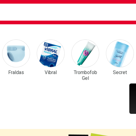
ca
isa?
em Destaque
Fraldas
Vibral
Trombofob
Secret
Gel